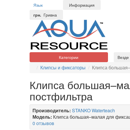
Язык
Информация
грн.
Гривна
Категории
Везде
Клипсы и фиксаторы
Клипса большая–
Клипса большая–ма
постфильтра
Производитель:
STANKO Waterteach
Модель:
Клипса большая–малая для фиксац
0 отзывов