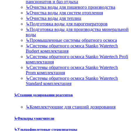
пансионатов и баз отдыха
↳
Очистка воды для пищевого производства
↳
Очистка воды для систем отопления
↳
Очистка воды для теплиц
↳
Подготовка воды для парогенераторов
↳
Подготовка воды для производства минеральной
воды
↳
Промышленные системы обратного осмоса
↳
Системы обратного осмоса Stanko Watertech
Budget комплектация
↳
Системы обратного осмоса Stanko Watertech Profi
комплектация
↳
Системы обратного осмоса Stanko Watertech
Prom комплектация
↳
Системы обратного осмоса Stanko Watertech
Standard комплектация
↳
Станции дозирования реагентов
↳
Комплектующие для станций дозирования
↳
Фильтры умягчители
↳
Ультрафиолетовые стерилизаторы