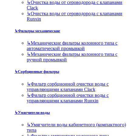
↳
Очистка воды от сероводорода с клапанами
Clack
↳
Очистка воды от сероводорода с клапанами
Runxin
↳
Фильтры механические
↳
Механические фильтры колонного типа с
автоматической промывкой
↳
Механические фильтры колонного типа с
ручной промывкой
↳
Сорбционные фильтры
↳
Фильтр сорбционной очистки воды с
управляющими клапанами Clack
↳
Фильтр сорбционной очистки воды с
управляющими клапанами Runxin
↳
Умягчители воды
↳
Умягчители воды кабинетного (компактного)
типа
↳
Фильтры умягчители колонного типа