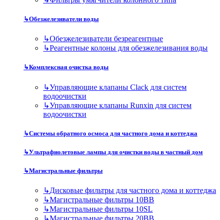
↳
Обезжелезиватели воды
↳
Обезжелезиватели безреагентные
↳
Реагентные колоны для обезжелезивания воды
↳
Комплексная очистка воды
↳
Управляющие клапаны Clack для систем
водоочистки
↳
Управляющие клапаны Runxin для систем
водоочистки
↳
Системы обратного осмоса для частного дома и коттеджа
↳
Ультрафиолетовые лампы для очистки воды в частный дом
↳
Магистральные фильтры
↳
Дисковые фильтры для частного дома и коттеджа
↳
Магистральные фильтры 10BB
↳
Магистральные фильтры 10SL
↳
Магистральные фильтры 20BB