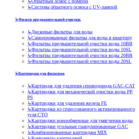
↳
Обратный осмос с помпой
↳
Система обратного осмоса с UV-лампой
↳
Фильтр предварительной очистки.
↳
Дисковые фильтры для воды
↳
Самопромывные фильтры для воды в квартиру
↳
Фильтры предварительной очистки воды 10BB
↳
Фильтры предварительной очистки воды 10SL
↳
Фильтры предварительной очистки воды 20BB
↳
Фильтры предварительной очистки воды 20SL
↳
Картриджи для фильтров
↳
Картридж для удаления сероводорода GAC-CAT
↳
Картриджи для механической очистки воды PP,
PS
↳
Картриджи для удаления железа FE
↳
Картриджи из спрессованного активированного
угля CTO
↳
Картриджи ионообменные для умягчения воды
↳
Картриджи угольные гранулированные GAC
↳
Комбинированные картриджи MIX
↳
Комплекты картриджей