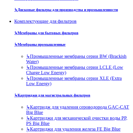
↳
Дисковые фильтры для производства и промышленности
Комплектующие для фильтров
↳
Мембраны для бытовых фильтров
↳
Мембраны промышленные
↳
Промышленные мембраны серии BW (Brackish
Water)
↳
Промышленные мембраны серии LCLE (Low
Charge Low Energy)
↳
Промышленные мембраны серии XLE (Extra
Low Energy)
↳
Картриджи для магистральных фильтров
↳
Картридж для удаления сероводорода GAC-CAT
Big Blue
↳
Картриджи для механической очистки воды PP,
PS Big Blue
↳
Картриджи для удаления железа FE Big Blue