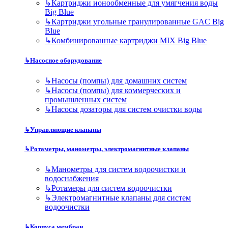
↳
Картриджи ионообменные для умягчения воды
Big Blue
↳
Картриджи угольные гранулированные GAC Big
Blue
↳
Комбинированные картриджи MIX Big Blue
↳
Насосное оборудование
↳
Насосы (помпы) для домашних систем
↳
Насосы (помпы) для коммерческих и
промышленных систем
↳
Насосы дозаторы для систем очистки воды
↳
Управляющие клапаны
↳
Ротаметры, манометры, электромагнитные клапаны
↳
Манометры для систем водоочистки и
водоснабжения
↳
Ротамеры для систем водоочистки
↳
Электромагнитные клапаны для систем
водоочистки
↳
Корпуса мембран