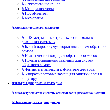
↳
Легкосъемные InLine
↳
Минерализаторы
↳
Постфильтры
↳
Мембраны
↳
Комплектующие для фильтров
↳
TDS метры — контроль качества воды в
домашних системах
↳
Баки (гидроаккумуляторы) для систем обратного
осмоса
↳
Краны чистой воды для обратных осмосов
↳
Помпы повышения давления для систем
обратного осмоса
↳
Фитинги и запчасти к фильтрам для воды
↳
Ультрафиолетовые лампы для очистки воды в
квартиру
Фильтры для дома и коттеджа
↳
Многоступенчатые системы очистки воды (несколько колонн)
↳
Очистка воды от сероводорода