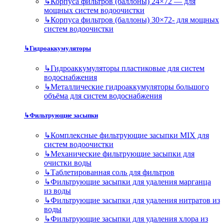
↳
Корпуса фильтров (баллоны) 24×72 — для
мощных систем водоочистки
↳
Корпуса фильтров (баллоны) 30×72- для мощных
систем водоочистки
↳
Гидроаккумуляторы
↳
Гидроаккумуляторы пластиковые для систем
водоснабжения
↳
Металлические гидроаккумуляторы большого
объёма для систем водоснабжения
↳
Фильтрующие засыпки
↳
Комплексные фильтрующие засыпки MIX для
систем водоочистки
↳
Механические фильтрующие засыпки для
очистки воды
↳
Таблетированная соль для фильтров
↳
Фильтрующие засыпки для удаления марганца
из воды
↳
Фильтрующие засыпки для удаления нитратов из
воды
↳
Фильтрующие засыпки для удаления хлора из