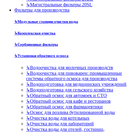
↳
Магистральные фильтры 20SL
Фильтры для производства
↳
Модульные станции очистки воды
↳
Комплексная очистка
↳
Сорбционные фильтры
↳
Установки обратного осмоса
↳
Водоочистка для молочных производств
↳
Водоочистка для пивоварен: промышленные
системы обратного осмоса для производства
↳
Водоподготовка для медицинских учреждений
↳
Водоподготовка для сельского хозяйства
↳
Обратный осмос для автомоек и СТО
↳
Обратный осмос для кафе и ресторанов
↳
Обратный осмос для фармацевтики
↳
Осмос для розлива бутилированной воды
↳
Очистка воды для котельных
↳
Очистка воды для лабораторий
↳
Очистка воды для отелей, гостиниц,