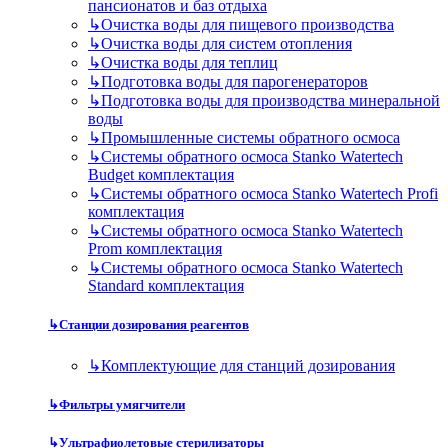
пансионатов и баз отдыха
↳
Очистка воды для пищевого производства
↳
Очистка воды для систем отопления
↳
Очистка воды для теплиц
↳
Подготовка воды для парогенераторов
↳
Подготовка воды для производства минеральной
воды
↳
Промышленные системы обратного осмоса
↳
Системы обратного осмоса Stanko Watertech
Budget комплектация
↳
Системы обратного осмоса Stanko Watertech Profi
комплектация
↳
Системы обратного осмоса Stanko Watertech
Prom комплектация
↳
Системы обратного осмоса Stanko Watertech
Standard комплектация
↳
Станции дозирования реагентов
↳
Комплектующие для станций дозирования
↳
Фильтры умягчители
↳
Ультрафиолетовые стерилизаторы