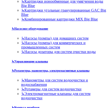
↳
Картриджи ионообменные для умягчения воды
Big Blue
↳
Картриджи угольные гранулированные GAC Big
Blue
↳
Комбинированные картриджи MIX Big Blue
↳
Насосное оборудование
↳
Насосы (помпы) для домашних систем
↳
Насосы (помпы) для коммерческих и
промышленных систем
↳
Насосы дозаторы для систем очистки воды
↳
Управляющие клапаны
↳
Ротаметры, манометры, электромагнитные клапаны
↳
Манометры для систем водоочистки и
водоснабжения
↳
Ротамеры для систем водоочистки
↳
Электромагнитные клапаны для систем
водоочистки
↳
Корпуса мембран