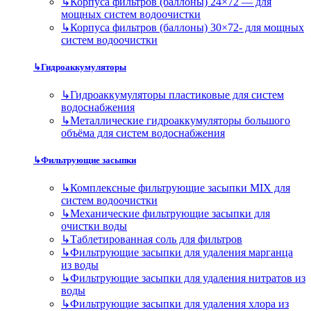
↳
Корпуса фильтров (баллоны) 24×72 — для
мощных систем водоочистки
↳
Корпуса фильтров (баллоны) 30×72- для мощных
систем водоочистки
↳
Гидроаккумуляторы
↳
Гидроаккумуляторы пластиковые для систем
водоснабжения
↳
Металлические гидроаккумуляторы большого
объёма для систем водоснабжения
↳
Фильтрующие засыпки
↳
Комплексные фильтрующие засыпки MIX для
систем водоочистки
↳
Механические фильтрующие засыпки для
очистки воды
↳
Таблетированная соль для фильтров
↳
Фильтрующие засыпки для удаления марганца
из воды
↳
Фильтрующие засыпки для удаления нитратов из
воды
↳
Фильтрующие засыпки для удаления хлора из