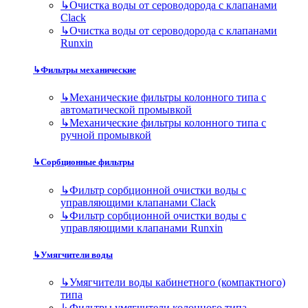
↳
Очистка воды от сероводорода с клапанами
Clack
↳
Очистка воды от сероводорода с клапанами
Runxin
↳
Фильтры механические
↳
Механические фильтры колонного типа с
автоматической промывкой
↳
Механические фильтры колонного типа с
ручной промывкой
↳
Сорбционные фильтры
↳
Фильтр сорбционной очистки воды с
управляющими клапанами Clack
↳
Фильтр сорбционной очистки воды с
управляющими клапанами Runxin
↳
Умягчители воды
↳
Умягчители воды кабинетного (компактного)
типа
↳
Фильтры умягчители колонного типа