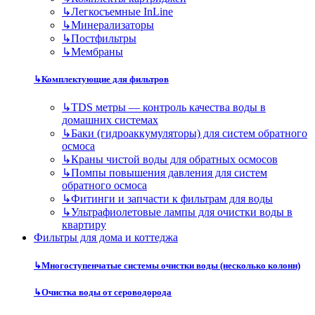
↳
Легкосъемные InLine
↳
Минерализаторы
↳
Постфильтры
↳
Мембраны
↳
Комплектующие для фильтров
↳
TDS метры — контроль качества воды в
домашних системах
↳
Баки (гидроаккумуляторы) для систем обратного
осмоса
↳
Краны чистой воды для обратных осмосов
↳
Помпы повышения давления для систем
обратного осмоса
↳
Фитинги и запчасти к фильтрам для воды
↳
Ультрафиолетовые лампы для очистки воды в
квартиру
Фильтры для дома и коттеджа
↳
Многоступенчатые системы очистки воды (несколько колонн)
↳
Очистка воды от сероводорода