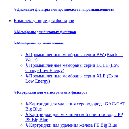
↳
Дисковые фильтры для производства и промышленности
Комплектующие для фильтров
↳
Мембраны для бытовых фильтров
↳
Мембраны промышленные
↳
Промышленные мембраны серии BW (Brackish
Water)
↳
Промышленные мембраны серии LCLE (Low
Charge Low Energy)
↳
Промышленные мембраны серии XLE (Extra
Low Energy)
↳
Картриджи для магистральных фильтров
↳
Картридж для удаления сероводорода GAC-CAT
Big Blue
↳
Картриджи для механической очистки воды PP,
PS Big Blue
↳
Картриджи для удаления железа FE Big Blue