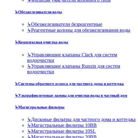
↳
Обезжелезиватели воды
↳
Обезжелезиватели безреагентные
↳
Реагентные колоны для обезжелезивания воды
↳
Комплексная очистка воды
↳
Управляющие клапаны Clack для систем
водоочистки
↳
Управляющие клапаны Runxin для систем
водоочистки
↳
Системы обратного осмоса для частного дома и коттеджа
↳
Ультрафиолетовые лампы для очистки воды в частный дом
↳
Магистральные фильтры
↳
Дисковые фильтры для частного дома и коттеджа
↳
Магистральные фильтры 10BB
↳
Магистральные фильтры 10SL
↳
Магистральные фильтры 20BB