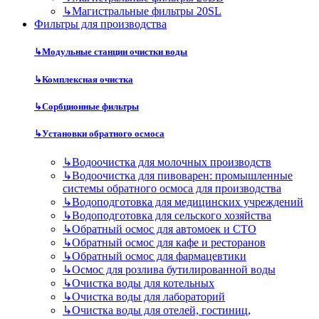
↳
Магистральные фильтры 20SL
Фильтры для производства
↳
Модульные станции очистки воды
↳
Комплексная очистка
↳
Сорбционные фильтры
↳
Установки обратного осмоса
↳
Водоочистка для молочных производств
↳
Водоочистка для пивоварен: промышленные
системы обратного осмоса для производства
↳
Водоподготовка для медицинских учреждений
↳
Водоподготовка для сельского хозяйства
↳
Обратный осмос для автомоек и СТО
↳
Обратный осмос для кафе и ресторанов
↳
Обратный осмос для фармацевтики
↳
Осмос для розлива бутилированной воды
↳
Очистка воды для котельных
↳
Очистка воды для лабораторий
↳
Очистка воды для отелей, гостиниц,