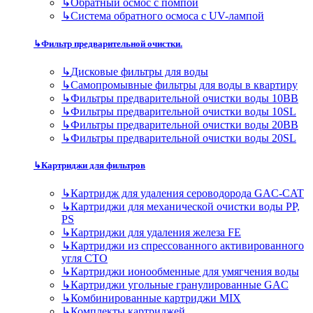
↳
Обратный осмос с помпой
↳
Система обратного осмоса с UV-лампой
↳
Фильтр предварительной очистки.
↳
Дисковые фильтры для воды
↳
Самопромывные фильтры для воды в квартиру
↳
Фильтры предварительной очистки воды 10BB
↳
Фильтры предварительной очистки воды 10SL
↳
Фильтры предварительной очистки воды 20BB
↳
Фильтры предварительной очистки воды 20SL
↳
Картриджи для фильтров
↳
Картридж для удаления сероводорода GAC-CAT
↳
Картриджи для механической очистки воды PP,
PS
↳
Картриджи для удаления железа FE
↳
Картриджи из спрессованного активированного
угля CTO
↳
Картриджи ионообменные для умягчения воды
↳
Картриджи угольные гранулированные GAC
↳
Комбинированные картриджи MIX
↳
Комплекты картриджей