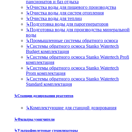
пансионатов и баз отдыха
↳
Очистка воды для пищевого производства
↳
Очистка воды для систем отопления
↳
Очистка воды для теплиц
↳
Подготовка воды для парогенераторов
↳
Подготовка воды для производства минеральной
воды
↳
Промышленные системы обратного осмоса
↳
Системы обратного осмоса Stanko Watertech
Budget комплектация
↳
Системы обратного осмоса Stanko Watertech Profi
комплектация
↳
Системы обратного осмоса Stanko Watertech
Prom комплектация
↳
Системы обратного осмоса Stanko Watertech
Standard комплектация
↳
Станции дозирования реагентов
↳
Комплектующие для станций дозирования
↳
Фильтры умягчители
↳
Ультрафиолетовые стерилизаторы