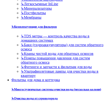
↳
Легкосъемные InLine
↳
Минерализаторы
↳
Постфильтры
↳
Мембраны
↳
Комплектующие для фильтров
↳
TDS метры — контроль качества воды в
домашних системах
↳
Баки (гидроаккумуляторы) для систем обратного
осмоса
↳
Краны чистой воды для обратных осмосов
↳
Помпы повышения давления для систем
обратного осмоса
↳
Фитинги и запчасти к фильтрам для воды
↳
Ультрафиолетовые лампы для очистки воды в
квартиру
Фильтры для дома и коттеджа
↳
Многоступенчатые системы очистки воды (несколько колонн)
↳
Очистка воды от сероводорода