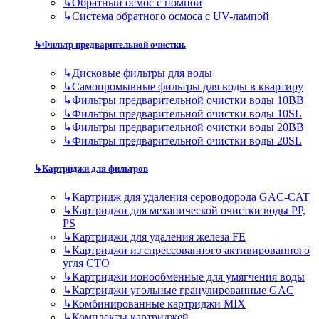
↳
Обратный осмос с помпой
↳
Система обратного осмоса с UV-лампой
↳
Фильтр предварительной очистки.
↳
Дисковые фильтры для воды
↳
Самопромывные фильтры для воды в квартиру
↳
Фильтры предварительной очистки воды 10BB
↳
Фильтры предварительной очистки воды 10SL
↳
Фильтры предварительной очистки воды 20BB
↳
Фильтры предварительной очистки воды 20SL
↳
Картриджи для фильтров
↳
Картридж для удаления сероводорода GAC-CAT
↳
Картриджи для механической очистки воды PP,
PS
↳
Картриджи для удаления железа FE
↳
Картриджи из спрессованного активированного
угля CTO
↳
Картриджи ионообменные для умягчения воды
↳
Картриджи угольные гранулированные GAC
↳
Комбинированные картриджи MIX
↳
Комплекты картриджей