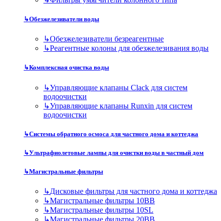
↳
Обезжелезиватели воды
↳
Обезжелезиватели безреагентные
↳
Реагентные колоны для обезжелезивания воды
↳
Комплексная очистка воды
↳
Управляющие клапаны Clack для систем
водоочистки
↳
Управляющие клапаны Runxin для систем
водоочистки
↳
Системы обратного осмоса для частного дома и коттеджа
↳
Ультрафиолетовые лампы для очистки воды в частный дом
↳
Магистральные фильтры
↳
Дисковые фильтры для частного дома и коттеджа
↳
Магистральные фильтры 10BB
↳
Магистральные фильтры 10SL
↳
Магистральные фильтры 20BB