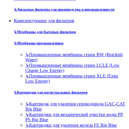
↳
Дисковые фильтры для производства и промышленности
Комплектующие для фильтров
↳
Мембраны для бытовых фильтров
↳
Мембраны промышленные
↳
Промышленные мембраны серии BW (Brackish
Water)
↳
Промышленные мембраны серии LCLE (Low
Charge Low Energy)
↳
Промышленные мембраны серии XLE (Extra
Low Energy)
↳
Картриджи для магистральных фильтров
↳
Картридж для удаления сероводорода GAC-CAT
Big Blue
↳
Картриджи для механической очистки воды PP,
PS Big Blue
↳
Картриджи для удаления железа FE Big Blue