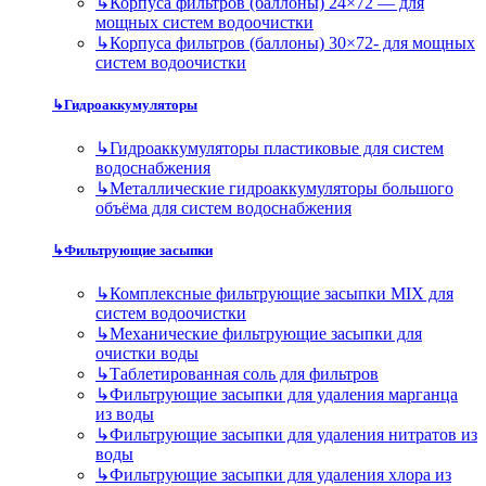
↳
Корпуса фильтров (баллоны) 24×72 — для
мощных систем водоочистки
↳
Корпуса фильтров (баллоны) 30×72- для мощных
систем водоочистки
↳
Гидроаккумуляторы
↳
Гидроаккумуляторы пластиковые для систем
водоснабжения
↳
Металлические гидроаккумуляторы большого
объёма для систем водоснабжения
↳
Фильтрующие засыпки
↳
Комплексные фильтрующие засыпки MIX для
систем водоочистки
↳
Механические фильтрующие засыпки для
очистки воды
↳
Таблетированная соль для фильтров
↳
Фильтрующие засыпки для удаления марганца
из воды
↳
Фильтрующие засыпки для удаления нитратов из
воды
↳
Фильтрующие засыпки для удаления хлора из