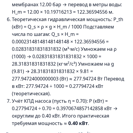
мембранах 12.00 бар → перевод в метры воды:
H_m = 12.00 × 10.19716213 = 122.36594556 м.
Теоретическая гидравлическая мощность: P_th
(кВт) = Q_s × ρ × g × H_m / 1000 Подставляем
числа по шагам: Q_s × H_m =
0.00023148148148148148 × 122.36594556 =
0.02831831831831832 (м³·м/с) Умножаем на ρ
(1000) → 0.02831831831831832 × 1000 =
28.31831831831832 (кг·м²/с³) Умножаем на g
(9.81) → 28.31831831831832 × 9.81 =
277.94724000000003 (Вт) ≈ 277.94724 Вт Перевод
в кВт: 277.94724 ÷ 1000 = 0.27794724 кВт
(теоретическая).
Учёт КПД насоса (пусть η = 0.70): P (кВт) =
0.27794724 ÷ 0.70 = 0.3970674857142858 кВт →
округлим до 0.40 кВт. Итого практическая
требуемая мощность ≈
0.40 кВт
.