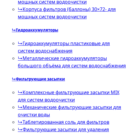
мощных систем водоочистки
↳
Корпуса фильтров (баллоны) 30×72- для
мощных систем водоочистки
↳
Гидроаккумуляторы
↳
Гидроаккумуляторы пластиковые для
систем водоснабжения
↳
Металлические гидроаккумуляторы
большого объёма для систем водоснабжения
↳
Фильтрующие засыпки
↳
Комплексные фильтрующие засыпки MIX
для систем водоочистки
↳
Механические фильтрующие засыпки для
очистки воды
↳
Таблетированная соль для фильтров
↳
Фильтрующие засыпки для удаления