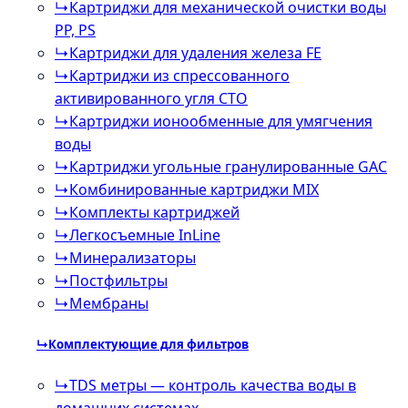
↳
Картриджи для механической очистки воды
PP, PS
↳
Картриджи для удаления железа FE
↳
Картриджи из спрессованного
активированного угля CTO
↳
Картриджи ионообменные для умягчения
воды
↳
Картриджи угольные гранулированные GAC
↳
Комбинированные картриджи MIX
↳
Комплекты картриджей
↳
Легкосъемные InLine
↳
Минерализаторы
↳
Постфильтры
↳
Мембраны
↳
Комплектующие для фильтров
↳
TDS метры — контроль качества воды в