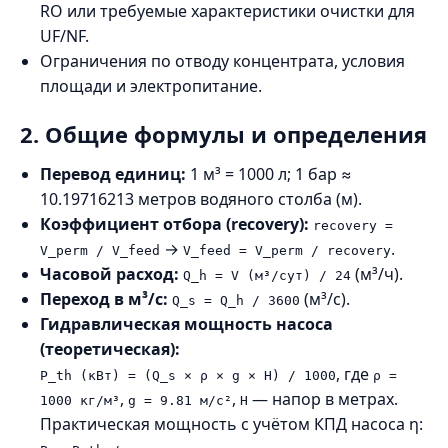
RO или требуемые характеристики очистки для
UF/NF.
Ограничения по отводу концентрата, условия
площади и электропитание.
2. Общие формулы и определения
Перевод единиц:
1 м³ = 1000 л; 1 бар ≈
10.19716213 метров водяного столба (м).
Коэффициент отбора (recovery):
recovery =
→
.
V_perm / V_feed
V_feed = V_perm / recovery
Часовой расход:
(м³/ч).
Q_h = V (м³/сут) / 24
Переход в м³/с:
(м³/с).
Q_s = Q_h / 3600
Гидравлическая мощность насоса
(теоретическая):
, где
P_th (кВт) = (Q_s × ρ × g × H) / 1000
ρ =
,
,
— напор в метрах.
1000 кг/м³
g = 9.81 м/с²
H
Практическая мощность с учётом КПД насоса η: