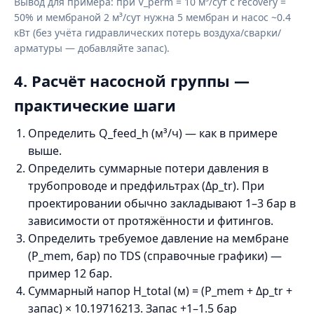
Вывод для примера: при V_perm = 10 м³/сут с recovery =
50% и мембраной 2 м³/сут нужна 5 мембран и насос ~0.4
кВт (без учёта гидравлических потерь воздуха/сварки/
арматуры — добавляйте запас).
4. Расчёт насосной группы —
практические шаги
Определить Q_feed_h (м³/ч) — как в примере
выше.
Определить суммарные потери давления в
трубопроводе и предфильтрах (Δp_tr). При
проектировании обычно закладывают 1–3 бар в
зависимости от протяжённости и фитингов.
Определить требуемое давление на мембране
(P_mem, бар) по TDS (справочные графики) —
пример 12 бар.
Суммарный напор H_total (м) = (P_mem + Δp_tr +
запас) × 10.19716213. Запас +1–1.5 бар