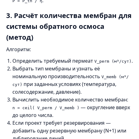
.
P = P_th / η
3. Расчёт количества мембран для
системы обратного осмоса
(метод)
Алгоритм:
Определить требуемый пермеат
.
V_perm (м³/сут)
Выбрать тип мембраны и узнать её
номинальную производительность
V_memb (м³/
при заданных условиях (температура,
сут)
солесодержание, давление).
Вычислить необходимое количество мембран:
— округление вверх
n = ceil( V_perm / V_memb )
до целого числа.
Если проект требует резервирования —
добавить одну резервную мембрану (N+1) или
дублирование линий.