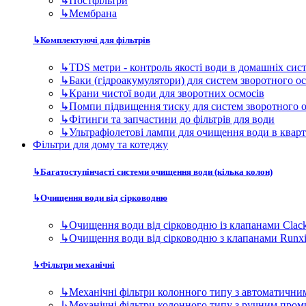
↳
Постфільтри
↳
Мембрана
↳
Комплектуючі для фільтрів
↳
TDS метри - контроль якості води в домашніх сис
↳
Баки (гідроакумулятори) для систем зворотного о
↳
Крани чистої води для зворотних осмосів
↳
Помпи підвищення тиску для систем зворотного 
↳
Фітинги та запчастини до фільтрів для води
↳
Ультрафіолетові лампи для очищення води в квар
Фільтри для дому та котеджу
↳
Багатоступінчасті системи очищення води (кілька колон)
↳
Очищення води від сірководню
↳
Очищення води від сірководню із клапанами Clac
↳
Очищення води від сірководню з клапанами Runx
↳
Фільтри механічні
↳
Механічні фільтри колонного типу з автоматичн
↳
Механічні фільтри колонного типу з ручним про