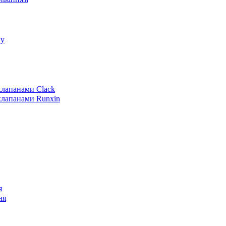
пу
клапанами Clack
клапанами Runxin
я
ня