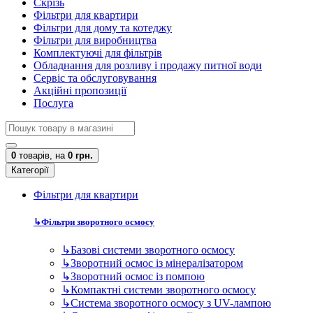
Скрізь
Фільтри для квартири
Фільтри для дому та котеджу
Фільтри для виробництва
Комплектуючі для фільтрів
Обладнання для розливу і продажу питної води
Сервіс та обслуговування
Акційні пропозиції
Послуга
0
товарів,
на
0 грн.
Категорії
Фільтри для квартири
↳
Фільтри зворотного осмосу
↳
Базові системи зворотного осмосу
↳
Зворотний осмос із мінералізатором
↳
Зворотний осмос із помпою
↳
Компактні системи зворотного осмосу
↳
Система зворотного осмосу з UV-лампою