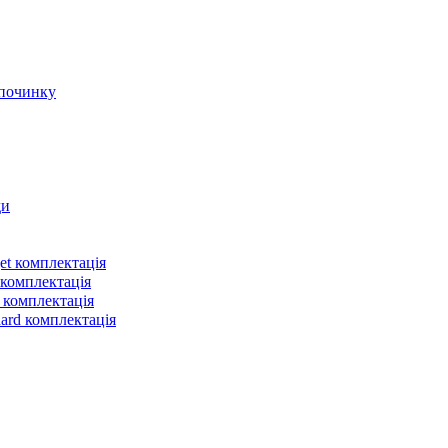
дпочинку
ди
et комплектація
 комплектація
 комплектація
dard комплектація