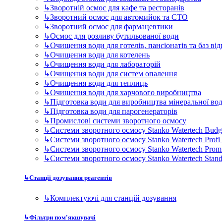
↳
Зворотній осмос для кафе та ресторанів
↳
Зворотний осмос для автомийок та СТО
↳
Зворотний осмос для фармацевтики
↳
Осмос для розливу бутильованої води
↳
Очищення води для готелів, пансіонатів та баз ві
↳
Очищення води для котелень
↳
Очищення води для лабораторій
↳
Очищення води для систем опалення
↳
Очищення води для теплиць
↳
Очищення води для харчового виробництва
↳
Підготовка води для виробництва мінеральної во
↳
Підготовка води для парогенераторів
↳
Промислові системи зворотного осмосу
↳
Системи зворотного осмосу Stanko Watertech Budg
↳
Системи зворотного осмосу Stanko Watertech Profi
↳
Системи зворотного осмосу Stanko Watertech Prom
↳
Системи зворотного осмосу Stanko Watertech Stan
↳
Станції дозування реагентів
↳
Комплектуючі для станцій дозування
↳
Фільтри пом'якшувачі