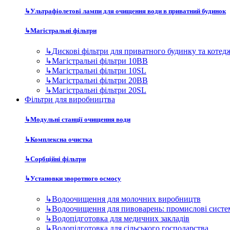
↳
Ультрафіолетові лампи для очищення води в приватний будинок
↳
Магістральні фільтри
↳
Дискові фільтри для приватного будинку та котед
↳
Магістральні фільтри 10BB
↳
Магістральні фільтри 10SL
↳
Магістральні фільтри 20BB
↳
Магістральні фільтри 20SL
Фільтри для виробництва
↳
Модульні станції очищення води
↳
Комплексна очистка
↳
Сорбційні фільтри
↳
Установки зворотного осмосу
↳
Водоочищення для молочних виробництв
↳
Водоочищення для пивоварень: промислові систе
↳
Водопідготовка для медичних закладів
↳
Водопідготовка для сільського господарства