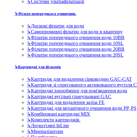
↳
Системи ультрафільтрації
↳
Фільтр попереднього очищення.
↳
Дискові фільтри для води
↳
Самопромивні фільтри для води в квартиру
↳
Фільтри попереднього очищення води 10BB
↳
Фільтри попереднього очищення води 10SL
↳
Фільтри попереднього очищення води 20BB
↳
Фільтри попереднього очищення води 20SL
↳
Картриджі для фільтрів
↳
Картридж для видалення сірководню GAC-CAT
↳
Картридж зі спресованого активованого вугілля 
↳
Картриджі іонообмінні для пом'якшення води
↳
Картриджі вугільні гранульовані GAC
↳
Картриджі для видалення заліза FE
↳
Картриджі для механічного очищення води PP, PS
↳
Комбіновані картриджі MIX
↳
Комплекти картриджів.
↳
Легкоз'ємні InLine
↳
Мінералізатори