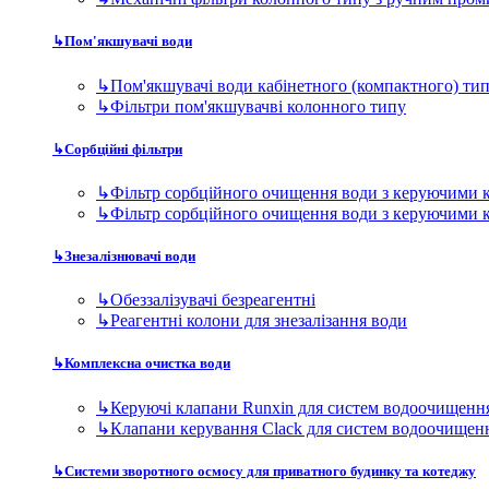
↳
Пом'якшувачі води
↳
Пом'якшувачі води кабінетного (компактного) ти
↳
Фільтри пом'якшувачві колонного типу
↳
Сорбційні фільтри
↳
Фільтр сорбційного очищення води з керуючими 
↳
Фільтр сорбційного очищення води з керуючими 
↳
Знезалізнювачі води
↳
Обеззалізувачі безреагентні
↳
Реагентні колони для знезалізання води
↳
Комплексна очистка води
↳
Керуючі клапани Runxin для систем водоочищенн
↳
Клапани керування Clack для систем водоочищен
↳
Системи зворотного осмосу для приватного будинку та котеджу