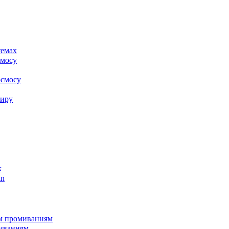
темах
смосу
осмосу
тиру
k
in
им промиванням
миванням