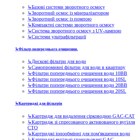
↳
Базові системи зворотного осмосу
↳
Зворотний осмос із мінералізатором
↳
Зворотний осмос із помпою
↳
Компактні системи зворотного осмосу
↳
Система зворотного осмосу з UV-лампою
↳
Системи ультрафільтрації
↳
Фільтр попереднього очищення.
↳
Дискові фільтри для води
↳
Самопромивні фільтри для води в квартиру
↳
Фільтри попереднього очищення води 10BB
↳
Фільтри попереднього очищення води 10SL
↳
Фільтри попереднього очищення води 20BB
↳
Фільтри попереднього очищення води 20SL
↳
Картриджі для фільтрів
↳
Картридж для видалення сірководню GAC-CAT
↳
Картридж зі спресованого активованого вугілля
CTO
↳
Картриджі іонообмінні для пом'якшення води
↳
Картриджі вугільні гранульовані GAC