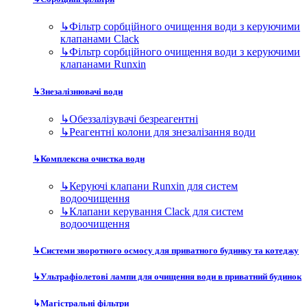
↳
Фільтр сорбційного очищення води з керуючими
клапанами Clack
↳
Фільтр сорбційного очищення води з керуючими
клапанами Runxin
↳
Знезалізнювачі води
↳
Обеззалізувачі безреагентні
↳
Реагентні колони для знезалізання води
↳
Комплексна очистка води
↳
Керуючі клапани Runxin для систем
водоочищення
↳
Клапани керування Clack для систем
водоочищення
↳
Системи зворотного осмосу для приватного будинку та котеджу
↳
Ультрафіолетові лампи для очищення води в приватний будинок
↳
Магістральні фільтри