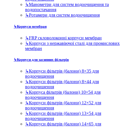
↳
Манометри для систем водоочищення та
водопостачання
↳
Ротамери для систем водоочищення
↳
Корпуси мембран
↳
FRP скловолоконні корпуси мембран
↳
Корпуси з нержавіючої сталі для промислових
мембран
↳
Корпуси для засипних фільтрів
↳
Корпуси фільтрів (балони) 8×35 для
водоочищення
↳
Корпуси фільтрів (балони) 8×44 для
водоочищення
↳
Корпуса фільтрів (балони) 10×54 для
водоочищення
↳
Корпуси фільтрів (балони) 12×52 для
водоочищення
↳
Корпуси фільтрів (балони) 13×54 для
водоочищення
↳
Корпуси фільтрів (балони) 14×65 для