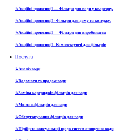
↳
Акційні пропозиції — Фільтри для води у квартиру.
↳
Акційні пропозиції - Фільтри для дому та котеджу.
↳
Акційні пропозиції — Фільтри для виробництва
↳
Акційні пропозиції - Комплектуючі для фільтрів
Послуга
↳
Аналіз води
↳
Водомати та продаж води
↳
Заміна картриджів фільтрів для води
↳
Монтаж фільтрів для води
↳
Обслуговування фільтрів для води
↳
Підбір та консультації щодо систем очищення води