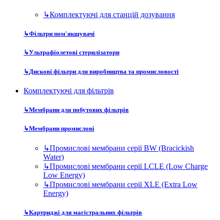
↳
Комплектуючі для станцій дозування
↳
Фільтри пом'якшувачі
↳
Ультрафіолетові стерилізатори
↳
Дискові фільтри для виробництва та промисловості
Комплектуючі для фільтрів
↳
Мембрани для побутових фільтрів
↳
Мембрани промислові
↳
Промислові мембрани серії BW (Bracickish
Water)
↳
Промислові мембрани серії LCLE (Low Charge
Low Energy)
↳
Промислові мембрани серії XLE (Extra Low
Energy)
↳
Картриджі для магістральних фільтрів