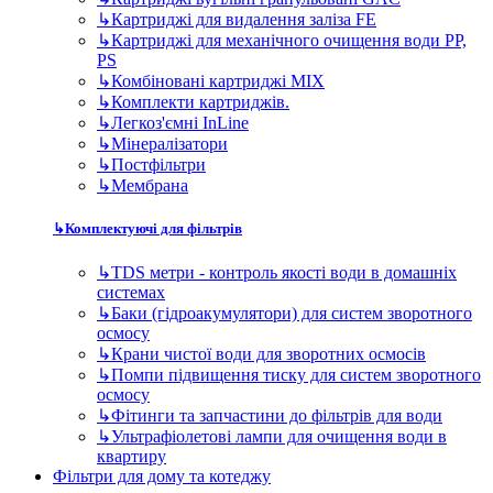
↳
Картриджі для видалення заліза FE
↳
Картриджі для механічного очищення води PP,
PS
↳
Комбіновані картриджі MIX
↳
Комплекти картриджів.
↳
Легкоз'ємні InLine
↳
Мінералізатори
↳
Постфільтри
↳
Мембрана
↳
Комплектуючі для фільтрів
↳
TDS метри - контроль якості води в домашніх
системах
↳
Баки (гідроакумулятори) для систем зворотного
осмосу
↳
Крани чистої води для зворотних осмосів
↳
Помпи підвищення тиску для систем зворотного
осмосу
↳
Фітинги та запчастини до фільтрів для води
↳
Ультрафіолетові лампи для очищення води в
квартиру
Фільтри для дому та котеджу