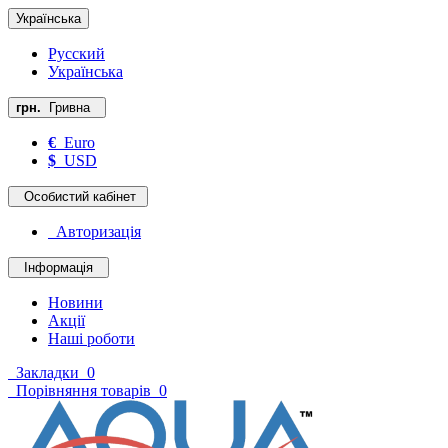
Українська
Русский
Українська
грн.
Гривна
€
Euro
$
USD
Особистий кабінет
Авторизація
Інформація
Новини
Акції
Наші роботи
Закладки
0
Порівняння товарів
0