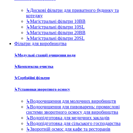
↳
Дискові фільтри для приватного будинку та
котеджу
↳
Магістральні фільтри 10BB
↳
Магістральні фільтри 10SL
↳
Магістральні фільтри 20BB
↳
Магістральні фільтри 20SL
Фільтри для виробництва
↳
Модульні станції очищення води
↳
Комплексна очистка
↳
Сорбційні фільтри
↳
Установки зворотного осмосу
↳
Водоочищення для молочних виробництв
↳
Водоочищення для пивоварень: промислові
системи зворотного осмосу для виробництва
↳
Водопідготовка для медичних закладів
↳
Водопідготовка для сільського господарства
↳
Зворотній осмос для кафе та ресторанів