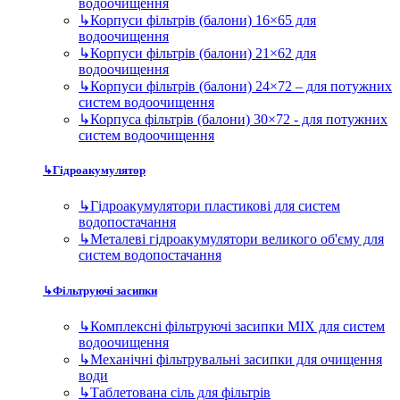
водоочищення
↳
Корпуси фільтрів (балони) 16×65 для
водоочищення
↳
Корпуси фільтрів (балони) 21×62 для
водоочищення
↳
Корпуси фільтрів (балони) 24×72 – для потужних
систем водоочищення
↳
Корпуса фільтрів (балони) 30×72 - для потужних
систем водоочищення
↳
Гідроакумулятор
↳
Гідроакумулятори пластикові для систем
водопостачання
↳
Металеві гідроакумулятори великого об'єму для
систем водопостачання
↳
Фільтруючі засипки
↳
Комплексні фільтруючі засипки MIX для систем
водоочищення
↳
Механічні фільтрувальні засипки для очищення
води
↳
Таблетована сіль для фільтрів