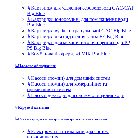
↳
Картридж для удаления сероводорода GAC-CAT
Big Blue
↳
Картриджі іонообмінні для пом'якшення води
Big Blue
↳
Картриджі вугільні гранульовані GAC Big Blue
↳
Картриджі для видалення заліза FE Big Blue
↳
Картриджі для механічного очищення води PP,
PS Big Blue
↳
Комбіновані картриджі MIX Big Blue
↳
Насосне обладнання
↳
Насоси (помпи) для домашніх систем
↳
Насоси (помпи) для комерційних та
промислових систем
↳
Насоси дозатори для систем очищення води
↳
Керуючі клапани
↳
Ротаметри, манометри, електромагнітні клапани
↳
Електромагнітні клапани для систем
водоочищення