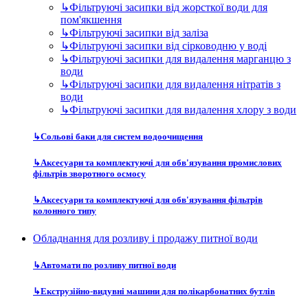
↳
Фільтруючі засипки від жорсткої води для
пом'якшення
↳
Фільтруючі засипки від заліза
↳
Фільтруючі засипки від сірководню у воді
↳
Фільтруючі засипки для видалення марганцю з
води
↳
Фільтруючі засипки для видалення нітратів з
води
↳
Фільтруючі засипки для видалення хлору з води
↳
Сольові баки для систем водоочищення
↳
Аксесуари та комплектуючі для обв'язування промислових
фільтрів зворотного осмосу
↳
Аксесуари та комплектуючі для обв'язування фільтрів
колонного типу
Обладнання для розливу і продажу питної води
↳
Автомати по розливу питної води
↳
Екструзійно-видувні машини для полікарбонатних бутлів