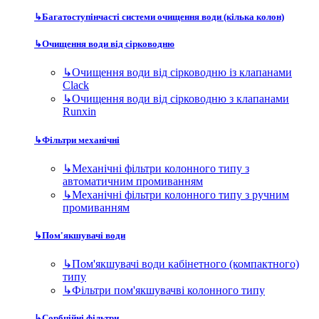
↳
Багатоступінчасті системи очищення води (кілька колон)
↳
Очищення води від сірководню
↳
Очищення води від сірководню із клапанами
Clack
↳
Очищення води від сірководню з клапанами
Runxin
↳
Фільтри механічні
↳
Механічні фільтри колонного типу з
автоматичним промиванням
↳
Механічні фільтри колонного типу з ручним
промиванням
↳
Пом'якшувачі води
↳
Пом'якшувачі води кабінетного (компактного)
типу
↳
Фільтри пом'якшувачві колонного типу
↳
Сорбційні фільтри