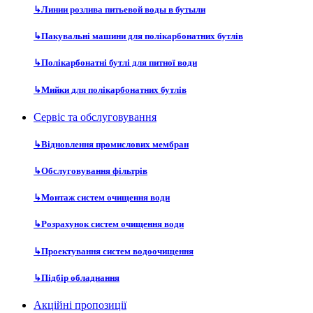
↳
Линии розлива питьевой воды в бутыли
↳
Пакувальні машини для полікарбонатних бутлів
↳
Полікарбонатні бутлі для питної води
↳
Мийки для полікарбонатних бутлів
Сервіс та обслуговування
↳
Відновлення промислових мембран
↳
Обслуговування фільтрів
↳
Монтаж систем очищення води
↳
Розрахунок систем очищення води
↳
Проектування систем водоочищення
↳
Підбір обладнання
Акційні пропозиції