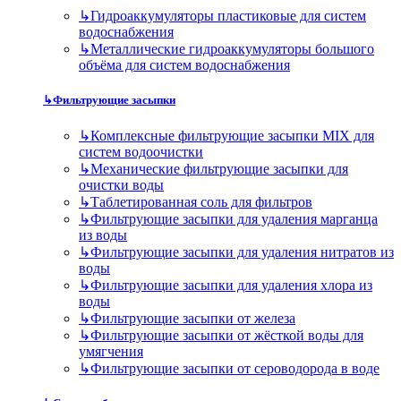
↳
Гидроаккумуляторы пластиковые для систем
водоснабжения
↳
Металлические гидроаккумуляторы большого
объёма для систем водоснабжения
↳
Фильтрующие засыпки
↳
Комплексные фильтрующие засыпки MIX для
систем водоочистки
↳
Механические фильтрующие засыпки для
очистки воды
↳
Таблетированная соль для фильтров
↳
Фильтрующие засыпки для удаления марганца
из воды
↳
Фильтрующие засыпки для удаления нитратов из
воды
↳
Фильтрующие засыпки для удаления хлора из
воды
↳
Фильтрующие засыпки от железа
↳
Фильтрующие засыпки от жёсткой воды для
умягчения
↳
Фильтрующие засыпки от сероводорода в воде