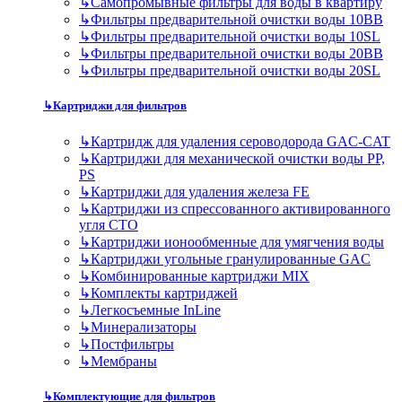
↳
Самопромывные фильтры для воды в квартиру
↳
Фильтры предварительной очистки воды 10BB
↳
Фильтры предварительной очистки воды 10SL
↳
Фильтры предварительной очистки воды 20BB
↳
Фильтры предварительной очистки воды 20SL
↳
Картриджи для фильтров
↳
Картридж для удаления сероводорода GAC-CAT
↳
Картриджи для механической очистки воды PP,
PS
↳
Картриджи для удаления железа FE
↳
Картриджи из спрессованного активированного
угля CTO
↳
Картриджи ионообменные для умягчения воды
↳
Картриджи угольные гранулированные GAC
↳
Комбинированные картриджи MIX
↳
Комплекты картриджей
↳
Легкосъемные InLine
↳
Минерализаторы
↳
Постфильтры
↳
Мембраны
↳
Комплектующие для фильтров