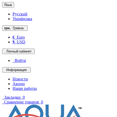
Язык
Русский
Українська
грн.
Гривна
€
Euro
$
USD
Личный кабинет
Войти
Информация
Новости
Акции
Наши работы
Закладки
0
Сравнение товаров
0