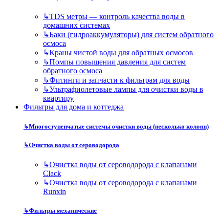
↳
TDS метры — контроль качества воды в
домашних системах
↳
Баки (гидроаккумуляторы) для систем обратного
осмоса
↳
Краны чистой воды для обратных осмосов
↳
Помпы повышения давления для систем
обратного осмоса
↳
Фитинги и запчасти к фильтрам для воды
↳
Ультрафиолетовые лампы для очистки воды в
квартиру
Фильтры для дома и коттеджа
↳
Многоступенчатые системы очистки воды (несколько колонн)
↳
Очистка воды от сероводорода
↳
Очистка воды от сероводорода с клапанами
Clack
↳
Очистка воды от сероводорода с клапанами
Runxin
↳
Фильтры механические