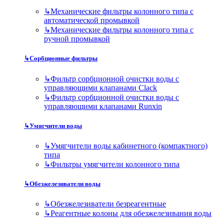
↳
Механические фильтры колонного типа с
автоматической промывкой
↳
Механические фильтры колонного типа с
ручной промывкой
↳
Сорбционные фильтры
↳
Фильтр сорбционной очистки воды с
управляющими клапанами Clack
↳
Фильтр сорбционной очистки воды с
управляющими клапанами Runxin
↳
Умягчители воды
↳
Умягчители воды кабинетного (компактного)
типа
↳
Фильтры умягчители колонного типа
↳
Обезжелезиватели воды
↳
Обезжелезиватели безреагентные
↳
Реагентные колоны для обезжелезивания воды