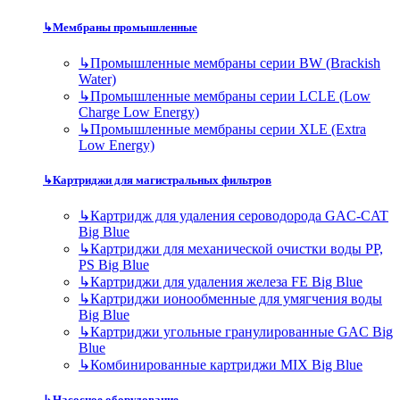
↳
Мембраны промышленные
↳
Промышленные мембраны серии BW (Brackish
Water)
↳
Промышленные мембраны серии LCLE (Low
Charge Low Energy)
↳
Промышленные мембраны серии XLE (Extra
Low Energy)
↳
Картриджи для магистральных фильтров
↳
Картридж для удаления сероводорода GAC-CAT
Big Blue
↳
Картриджи для механической очистки воды PP,
PS Big Blue
↳
Картриджи для удаления железа FE Big Blue
↳
Картриджи ионообменные для умягчения воды
Big Blue
↳
Картриджи угольные гранулированные GAC Big
Blue
↳
Комбинированные картриджи MIX Big Blue
↳
Насосное оборудование