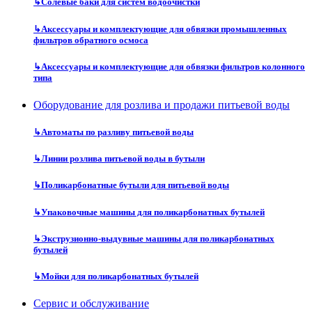
↳
Солевые баки для систем водоочистки
↳
Аксессуары и комплектующие для обвязки промышленных
фильтров обратного осмоса
↳
Аксессуары и комплектующие для обвязки фильтров колонного
типа
Оборудование для розлива и продажи питьевой воды
↳
Автоматы по разливу питьевой воды
↳
Линии розлива питьевой воды в бутыли
↳
Поликарбонатные бутыли для питьевой воды
↳
Упаковочные машины для поликарбонатных бутылей
↳
Экструзионно-выдувные машины для поликарбонатных
бутылей
↳
Мойки для поликарбонатных бутылей
Сервис и обслуживание