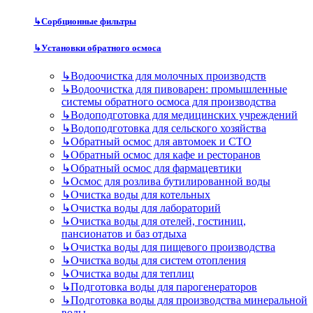
↳
Сорбционные фильтры
↳
Установки обратного осмоса
↳
Водоочистка для молочных производств
↳
Водоочистка для пивоварен: промышленные
системы обратного осмоса для производства
↳
Водоподготовка для медицинских учреждений
↳
Водоподготовка для сельского хозяйства
↳
Обратный осмос для автомоек и СТО
↳
Обратный осмос для кафе и ресторанов
↳
Обратный осмос для фармацевтики
↳
Осмос для розлива бутилированной воды
↳
Очистка воды для котельных
↳
Очистка воды для лабораторий
↳
Очистка воды для отелей, гостиниц,
пансионатов и баз отдыха
↳
Очистка воды для пищевого производства
↳
Очистка воды для систем отопления
↳
Очистка воды для теплиц
↳
Подготовка воды для парогенераторов
↳
Подготовка воды для производства минеральной
воды