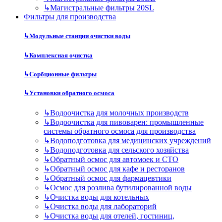
↳
Магистральные фильтры 20SL
Фильтры для производства
↳
Модульные станции очистки воды
↳
Комплексная очистка
↳
Сорбционные фильтры
↳
Установки обратного осмоса
↳
Водоочистка для молочных производств
↳
Водоочистка для пивоварен: промышленные
системы обратного осмоса для производства
↳
Водоподготовка для медицинских учреждений
↳
Водоподготовка для сельского хозяйства
↳
Обратный осмос для автомоек и СТО
↳
Обратный осмос для кафе и ресторанов
↳
Обратный осмос для фармацевтики
↳
Осмос для розлива бутилированной воды
↳
Очистка воды для котельных
↳
Очистка воды для лабораторий
↳
Очистка воды для отелей, гостиниц,