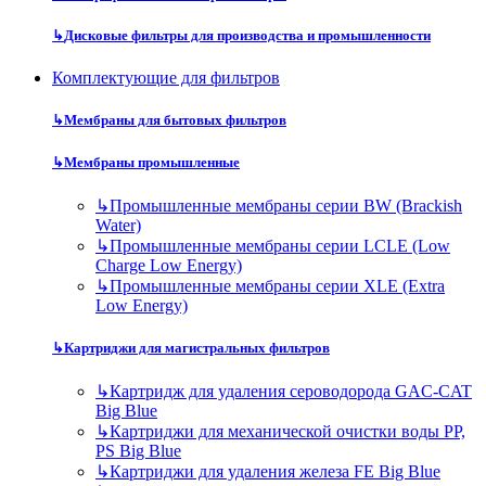
↳
Дисковые фильтры для производства и промышленности
Комплектующие для фильтров
↳
Мембраны для бытовых фильтров
↳
Мембраны промышленные
↳
Промышленные мембраны серии BW (Brackish
Water)
↳
Промышленные мембраны серии LCLE (Low
Charge Low Energy)
↳
Промышленные мембраны серии XLE (Extra
Low Energy)
↳
Картриджи для магистральных фильтров
↳
Картридж для удаления сероводорода GAC-CAT
Big Blue
↳
Картриджи для механической очистки воды PP,
PS Big Blue
↳
Картриджи для удаления железа FE Big Blue