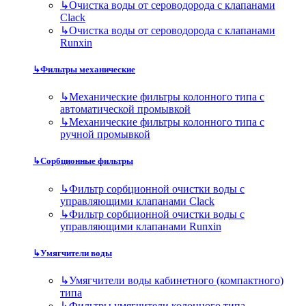
↳
Очистка воды от сероводорода с клапанами
Clack
↳
Очистка воды от сероводорода с клапанами
Runxin
↳
Фильтры механические
↳
Механические фильтры колонного типа с
автоматической промывкой
↳
Механические фильтры колонного типа с
ручной промывкой
↳
Сорбционные фильтры
↳
Фильтр сорбционной очистки воды с
управляющими клапанами Clack
↳
Фильтр сорбционной очистки воды с
управляющими клапанами Runxin
↳
Умягчители воды
↳
Умягчители воды кабинетного (компактного)
типа
↳
Фильтры умягчители колонного типа