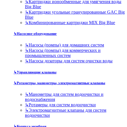
↳
Картриджи ионообменные для умягчения воды
Big Blue
↳
Картриджи угольные гранулированные GAC Big
Blue
↳
Комбинированные картриджи MIX Big Blue
↳
Насосное оборудование
↳
Насосы (помпы) для домашних систем
↳
Насосы (помпы) для коммерческих и
промышленных систем
↳
Насосы дозаторы для систем очистки воды
↳
Управляющие клапаны
↳
Ротаметры, манометры, электромагнитные клапаны
↳
Манометры для систем водоочистки и
водоснабжения
↳
Ротамеры для систем водоочистки
↳
Электромагнитные клапаны для систем
водоочистки
↳
Корпуса мембран