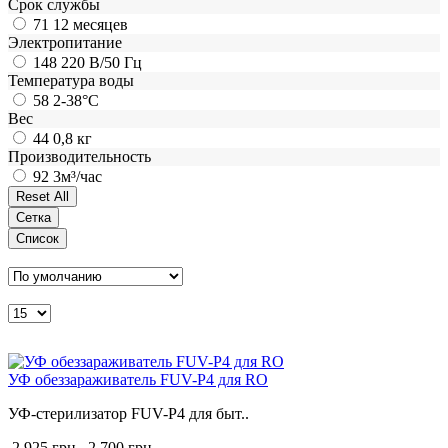
Срок службы
71
12 месяцев
Электропитание
148
220 В/50 Гц
Температура воды
58
2-38°C
Вес
44
0,8 кг
Производительность
92
3м³/час
Сетка
Список
УФ обеззараживатель FUV-P4 для RO
УФ-стерилизатор FUV-P4 для быт..
2 925 грн.
2 700 грн.