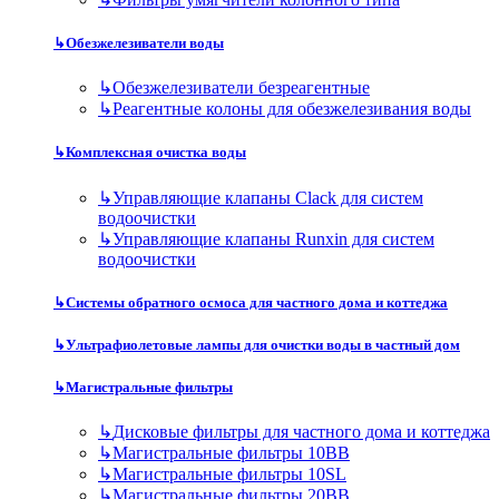
↳
Обезжелезиватели воды
↳
Обезжелезиватели безреагентные
↳
Реагентные колоны для обезжелезивания воды
↳
Комплексная очистка воды
↳
Управляющие клапаны Clack для систем
водоочистки
↳
Управляющие клапаны Runxin для систем
водоочистки
↳
Системы обратного осмоса для частного дома и коттеджа
↳
Ультрафиолетовые лампы для очистки воды в частный дом
↳
Магистральные фильтры
↳
Дисковые фильтры для частного дома и коттеджа
↳
Магистральные фильтры 10BB
↳
Магистральные фильтры 10SL
↳
Магистральные фильтры 20BB