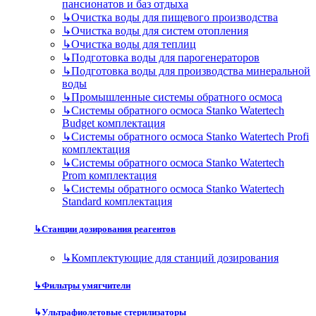
пансионатов и баз отдыха
↳
Очистка воды для пищевого производства
↳
Очистка воды для систем отопления
↳
Очистка воды для теплиц
↳
Подготовка воды для парогенераторов
↳
Подготовка воды для производства минеральной
воды
↳
Промышленные системы обратного осмоса
↳
Системы обратного осмоса Stanko Watertech
Budget комплектация
↳
Системы обратного осмоса Stanko Watertech Profi
комплектация
↳
Системы обратного осмоса Stanko Watertech
Prom комплектация
↳
Системы обратного осмоса Stanko Watertech
Standard комплектация
↳
Станции дозирования реагентов
↳
Комплектующие для станций дозирования
↳
Фильтры умягчители
↳
Ультрафиолетовые стерилизаторы