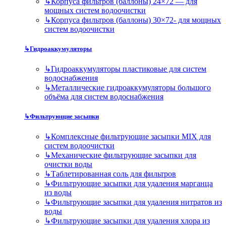
↳
Корпуса фильтров (баллоны) 24×72 — для
мощных систем водоочистки
↳
Корпуса фильтров (баллоны) 30×72- для мощных
систем водоочистки
↳
Гидроаккумуляторы
↳
Гидроаккумуляторы пластиковые для систем
водоснабжения
↳
Металлические гидроаккумуляторы большого
объёма для систем водоснабжения
↳
Фильтрующие засыпки
↳
Комплексные фильтрующие засыпки MIX для
систем водоочистки
↳
Механические фильтрующие засыпки для
очистки воды
↳
Таблетированная соль для фильтров
↳
Фильтрующие засыпки для удаления марганца
из воды
↳
Фильтрующие засыпки для удаления нитратов из
воды
↳
Фильтрующие засыпки для удаления хлора из