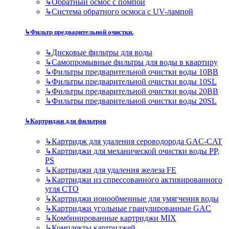
↳
Обратный осмос с помпой
↳
Система обратного осмоса с UV-лампой
↳
Фильтр предварительной очистки.
↳
Дисковые фильтры для воды
↳
Самопромывные фильтры для воды в квартиру
↳
Фильтры предварительной очистки воды 10BB
↳
Фильтры предварительной очистки воды 10SL
↳
Фильтры предварительной очистки воды 20BB
↳
Фильтры предварительной очистки воды 20SL
↳
Картриджи для фильтров
↳
Картридж для удаления сероводорода GAC-CAT
↳
Картриджи для механической очистки воды PP,
PS
↳
Картриджи для удаления железа FE
↳
Картриджи из спрессованного активированного
угля CTO
↳
Картриджи ионообменные для умягчения воды
↳
Картриджи угольные гранулированные GAC
↳
Комбинированные картриджи MIX
↳
Комплекты картриджей