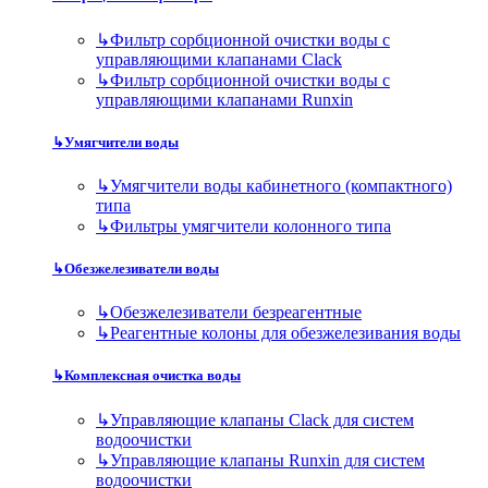
↳
Фильтр сорбционной очистки воды с
управляющими клапанами Clack
↳
Фильтр сорбционной очистки воды с
управляющими клапанами Runxin
↳
Умягчители воды
↳
Умягчители воды кабинетного (компактного)
типа
↳
Фильтры умягчители колонного типа
↳
Обезжелезиватели воды
↳
Обезжелезиватели безреагентные
↳
Реагентные колоны для обезжелезивания воды
↳
Комплексная очистка воды
↳
Управляющие клапаны Clack для систем
водоочистки
↳
Управляющие клапаны Runxin для систем
водоочистки