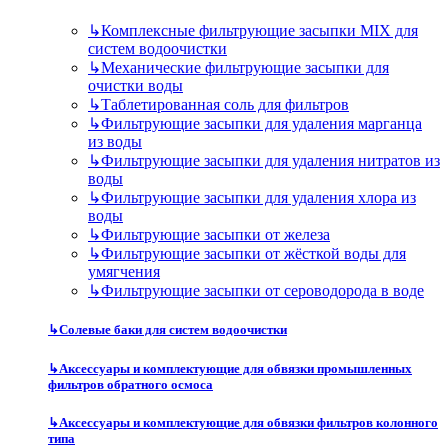
↳
Комплексные фильтрующие засыпки MIX для
систем водоочистки
↳
Механические фильтрующие засыпки для
очистки воды
↳
Таблетированная соль для фильтров
↳
Фильтрующие засыпки для удаления марганца
из воды
↳
Фильтрующие засыпки для удаления нитратов из
воды
↳
Фильтрующие засыпки для удаления хлора из
воды
↳
Фильтрующие засыпки от железа
↳
Фильтрующие засыпки от жёсткой воды для
умягчения
↳
Фильтрующие засыпки от сероводорода в воде
↳
Солевые баки для систем водоочистки
↳
Аксессуары и комплектующие для обвязки промышленных
фильтров обратного осмоса
↳
Аксессуары и комплектующие для обвязки фильтров колонного
типа