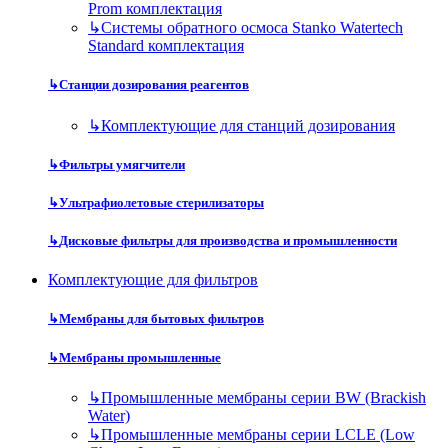
Prom комплектация
↳
Системы обратного осмоса Stanko Watertech
Standard комплектация
↳
Станции дозирования реагентов
↳
Комплектующие для станций дозирования
↳
Фильтры умягчители
↳
Ультрафиолетовые стерилизаторы
↳
Дисковые фильтры для производства и промышленности
Комплектующие для фильтров
↳
Мембраны для бытовых фильтров
↳
Мембраны промышленные
↳
Промышленные мембраны серии BW (Brackish
Water)
↳
Промышленные мембраны серии LCLE (Low