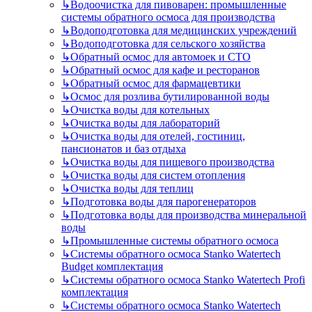
↳
Водоочистка для пивоварен: промышленные
системы обратного осмоса для производства
↳
Водоподготовка для медицинских учреждений
↳
Водоподготовка для сельского хозяйства
↳
Обратный осмос для автомоек и СТО
↳
Обратный осмос для кафе и ресторанов
↳
Обратный осмос для фармацевтики
↳
Осмос для розлива бутилированной воды
↳
Очистка воды для котельных
↳
Очистка воды для лабораторий
↳
Очистка воды для отелей, гостиниц,
пансионатов и баз отдыха
↳
Очистка воды для пищевого производства
↳
Очистка воды для систем отопления
↳
Очистка воды для теплиц
↳
Подготовка воды для парогенераторов
↳
Подготовка воды для производства минеральной
воды
↳
Промышленные системы обратного осмоса
↳
Системы обратного осмоса Stanko Watertech
Budget комплектация
↳
Системы обратного осмоса Stanko Watertech Profi
комплектация
↳
Системы обратного осмоса Stanko Watertech