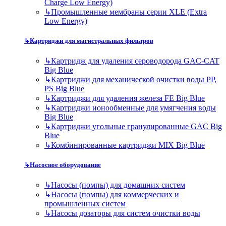
Charge Low Energy)
↳
Промышленные мембраны серии XLE (Extra
Low Energy)
↳
Картриджи для магистральных фильтров
↳
Картридж для удаления сероводорода GAC-CAT
Big Blue
↳
Картриджи для механической очистки воды PP,
PS Big Blue
↳
Картриджи для удаления железа FE Big Blue
↳
Картриджи ионообменные для умягчения воды
Big Blue
↳
Картриджи угольные гранулированные GAC Big
Blue
↳
Комбинированные картриджи MIX Big Blue
↳
Насосное оборудование
↳
Насосы (помпы) для домашних систем
↳
Насосы (помпы) для коммерческих и
промышленных систем
↳
Насосы дозаторы для систем очистки воды