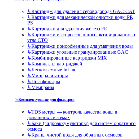
↳
Картридж для удаления сероводорода GAC-CAT
↳
Картриджи для механической очистки воды PP,
PS
↳
Картриджи для удаления железа FE
↳
Картриджи из спрессованного активированного
угля CTO
↳
Картриджи ионообменные для умягчения воды
↳
Картриджи угольные гранулированные GAC
↳
Комбинированные картриджи MIX
↳
Комплекты картриджей
↳
Легкосъемные InLine
↳
Минерализаторы
↳
Постфильтры
↳
Мембраны
↳
Комплектующие для фильтров
↳
TDS метры — контроль качества воды в
домашних системах
↳
Баки (гидроаккумуляторы) для систем обратного
осмоса
↳
Краны чистой воды для обратных осмосов