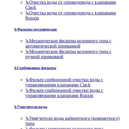
↳
Очистка воды от сероводорода с клапанами
Clack
↳
Очистка воды от сероводорода с клапанами
Runxin
↳
Фильтры механические
↳
Механические фильтры колонного типа с
автоматической промывкой
↳
Механические фильтры колонного типа с
ручной промывкой
↳
Сорбционные фильтры
↳
Фильтр сорбционной очистки воды с
управляющими клапанами Clack
↳
Фильтр сорбционной очистки воды с
управляющими клапанами Runxin
↳
Умягчители воды
↳
Умягчители воды кабинетного (компактного)
типа
↳
Фильтры умягчители колонного типа