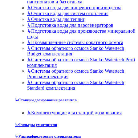
пансионатов и баз отдыха
↳
Очистка воды для пищевого производства
↳
Очистка воды для систем отопления
↳
Очистка воды для теплиц
↳
Подготовка воды для парогенераторов
↳
Подготовка воды для производства минеральной
воды
↳
Промышленные системы обратного осмоса
↳
Системы обратного осмоса Stanko Watertech
Budget комплектация
↳
Системы обратного осмоса Stanko Watertech Profi
комплектация
↳
Системы обратного осмоса Stanko Watertech
Prom комплектация
↳
Системы обратного осмоса Stanko Watertech
Standard комплектация
↳
Станции дозирования реагентов
↳
Комплектующие для станций дозирования
↳
Фильтры умягчители
↳
Ультрафиолетовые стерилизаторы