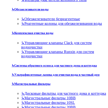
↳
Обезжелезиватели воды
↳
Обезжелезиватели безреагентные
↳
Реагентные колоны для обезжелезивания воды
↳
Комплексная очистка воды
↳
Управляющие клапаны Clack для систем
водоочистки
↳
Управляющие клапаны Runxin для систем
водоочистки
↳
Системы обратного осмоса для частного дома и коттеджа
↳
Ультрафиолетовые лампы для очистки воды в частный дом
↳
Магистральные фильтры
↳
Дисковые фильтры для частного дома и коттеджа
↳
Магистральные фильтры 10BB
↳
Магистральные фильтры 10SL
↳
Магистральные фильтры 20BB