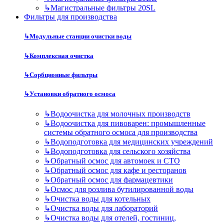
↳
Магистральные фильтры 20SL
Фильтры для производства
↳
Модульные станции очистки воды
↳
Комплексная очистка
↳
Сорбционные фильтры
↳
Установки обратного осмоса
↳
Водоочистка для молочных производств
↳
Водоочистка для пивоварен: промышленные
системы обратного осмоса для производства
↳
Водоподготовка для медицинских учреждений
↳
Водоподготовка для сельского хозяйства
↳
Обратный осмос для автомоек и СТО
↳
Обратный осмос для кафе и ресторанов
↳
Обратный осмос для фармацевтики
↳
Осмос для розлива бутилированной воды
↳
Очистка воды для котельных
↳
Очистка воды для лабораторий
↳
Очистка воды для отелей, гостиниц,