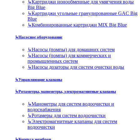
↳
Картриджи ионообменные для умягчения воды
Big Blue
↳
Картриджи угольные гранулированные GAC Big
Blue
↳
Комбинированные картриджи MIX Big Blue
↳
Насосное оборудование
↳
Насосы (помпы) для домашних систем
↳
Насосы (помпы) для коммерческих и
промышленных систем
↳
Насосы дозаторы для систем очистки воды
↳
Управляющие клапаны
↳
Ротаметры, манометры, электромагнитные клапаны
↳
Манометры для систем водоочистки и
водоснабжения
↳
Ротамеры для систем водоочистки
↳
Электромагнитные клапаны для систем
водоочистки
↳
Корпуса мембран