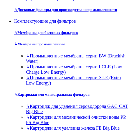
↳
Дисковые фильтры для производства и промышленности
Комплектующие для фильтров
↳
Мембраны для бытовых фильтров
↳
Мембраны промышленные
↳
Промышленные мембраны серии BW (Brackish
Water)
↳
Промышленные мембраны серии LCLE (Low
Charge Low Energy)
↳
Промышленные мембраны серии XLE (Extra
Low Energy)
↳
Картриджи для магистральных фильтров
↳
Картридж для удаления сероводорода GAC-CAT
Big Blue
↳
Картриджи для механической очистки воды PP,
PS Big Blue
↳
Картриджи для удаления железа FE Big Blue