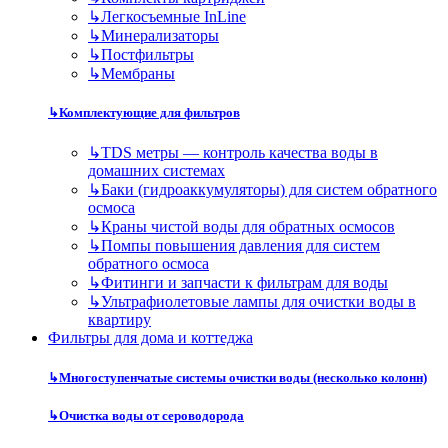
↳
Легкосъемные InLine
↳
Минерализаторы
↳
Постфильтры
↳
Мембраны
↳
Комплектующие для фильтров
↳
TDS метры — контроль качества воды в
домашних системах
↳
Баки (гидроаккумуляторы) для систем обратного
осмоса
↳
Краны чистой воды для обратных осмосов
↳
Помпы повышения давления для систем
обратного осмоса
↳
Фитинги и запчасти к фильтрам для воды
↳
Ультрафиолетовые лампы для очистки воды в
квартиру
Фильтры для дома и коттеджа
↳
Многоступенчатые системы очистки воды (несколько колонн)
↳
Очистка воды от сероводорода