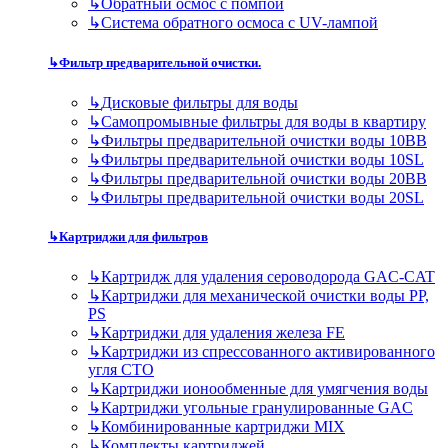
↳
Обратный осмос с помпой
↳
Система обратного осмоса с UV-лампой
↳
Фильтр предварительной очистки.
↳
Дисковые фильтры для воды
↳
Самопромывные фильтры для воды в квартиру
↳
Фильтры предварительной очистки воды 10BB
↳
Фильтры предварительной очистки воды 10SL
↳
Фильтры предварительной очистки воды 20BB
↳
Фильтры предварительной очистки воды 20SL
↳
Картриджи для фильтров
↳
Картридж для удаления сероводорода GAC-CAT
↳
Картриджи для механической очистки воды PP,
PS
↳
Картриджи для удаления железа FE
↳
Картриджи из спрессованного активированного
угля CTO
↳
Картриджи ионообменные для умягчения воды
↳
Картриджи угольные гранулированные GAC
↳
Комбинированные картриджи MIX
↳
Комплекты картриджей