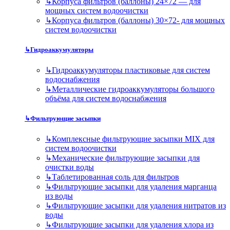
↳
Корпуса фильтров (баллоны) 24×72 — для
мощных систем водоочистки
↳
Корпуса фильтров (баллоны) 30×72- для мощных
систем водоочистки
↳
Гидроаккумуляторы
↳
Гидроаккумуляторы пластиковые для систем
водоснабжения
↳
Металлические гидроаккумуляторы большого
объёма для систем водоснабжения
↳
Фильтрующие засыпки
↳
Комплексные фильтрующие засыпки MIX для
систем водоочистки
↳
Механические фильтрующие засыпки для
очистки воды
↳
Таблетированная соль для фильтров
↳
Фильтрующие засыпки для удаления марганца
из воды
↳
Фильтрующие засыпки для удаления нитратов из
воды
↳
Фильтрующие засыпки для удаления хлора из