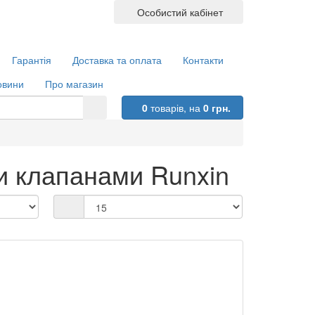
Особистий кабінет
Гарантія
Доставка та оплата
Контакти
овини
Про магазин
0
товарів,
на
0 грн.
и клапанами Runxin