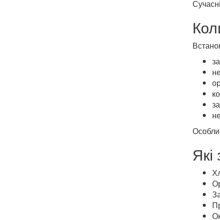
Сучасн
Кол
Встанов
за
н
ор
ко
за
н
Особли
Які
Х
Ор
З
П
О