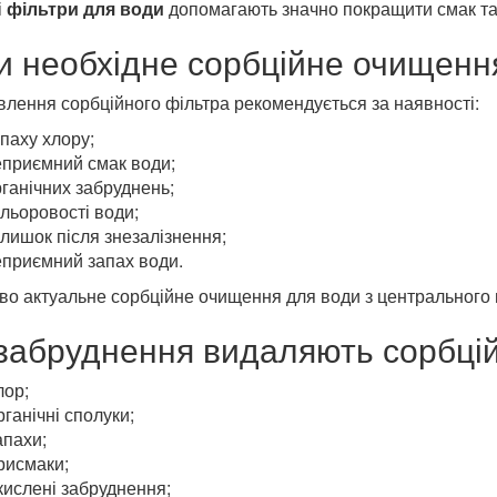
і
фільтри для води
допомагають значно покращити смак та 
и необхідне сорбційне очищенн
лення сорбційного фільтра рекомендується за наявності:
паху хлору;
еприємний смак води;
ганічних забруднень;
льоровості води;
лишок після знезалізнення;
еприємний запах води.
во актуальне сорбційне очищення для води з центрального
 забруднення видаляють сорбцій
лор;
ганічні сполуки;
апахи;
рисмаки;
кислені забруднення;