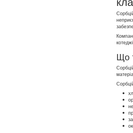
кл
Сорбці
неприєм
забезп
Компан
котеджі
Що 
Сорбці
матеріа
Сорбці
хл
ор
н
пр
за
о