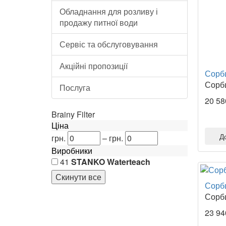
Обладнання для розливу і
продажу питної води
Сервіс та обслуговування
Акційні пропозиції
Сорбц
Сорбц
Послуга
20 58
Brainy Filter
Ціна
Д
грн.
–
грн.
Виробники
41
STANKO Waterteach
Сорбц
Сорбц
23 94