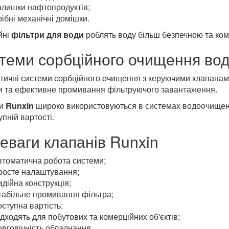
алишки нафтопродуктів;
ібні механічні домішки.
йні
фільтри для води
роблять воду більш безпечною та ко
теми сорбційного очищення вод
тичні системи сорбційного очищення з керуючими клапана
и та ефективне промивання фільтруючого завантаження.
ни
Runxin
широко використовуються в системах водоочищення
упній вартості.
еваги клапанів Runxin
втоматична робота системи;
росте налаштування;
дійна конструкція;
табільне промивання фільтра;
ступна вартість;
дходять для побутових та комерційних об'єктів;
вговічність обладнання.