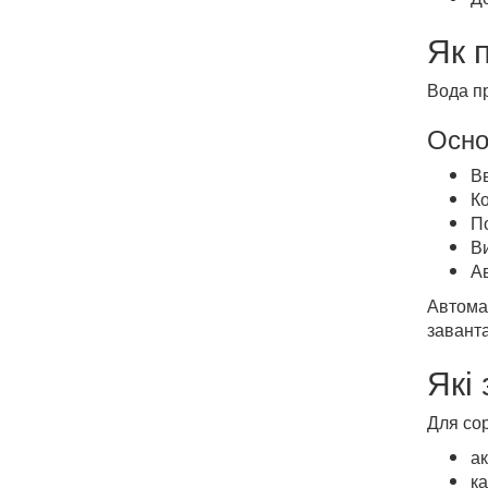
Як 
Вода пр
Осно
Вв
К
П
Ви
А
Автома
завант
Які
Для сор
ак
ка