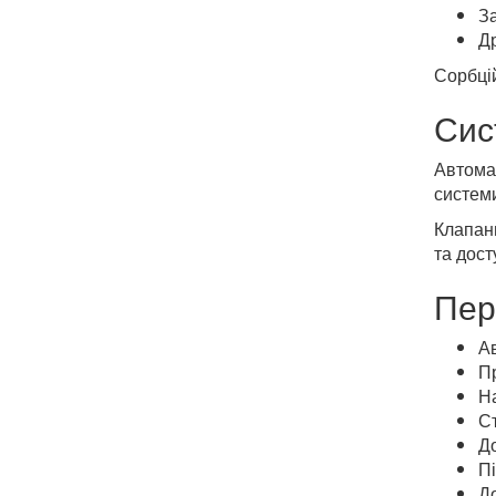
З
Др
Сорбці
Сис
Автома
систем
Клапа
та дост
Пер
А
П
На
С
До
Пі
До