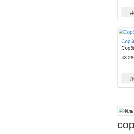
Д
Сорбц
Сорбц
43 26
Д
сор