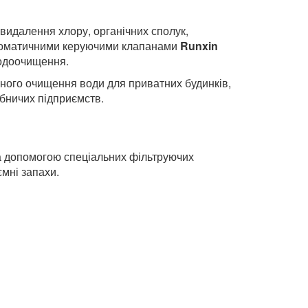
видалення хлору, органічних сполук,
оматичними керуючими клапанами
Runxin
водоочищення.
ного очищення води для приватних будинків,
робничих підприємств.
а допомогою спеціальних фільтруючих
ємні запахи.