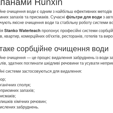
апанами Runxin
йне очищення води є одним з найбільш ефективних методів 
них запахів та присмаків. Сучасні
фільтри для води
з авт
ечують якісне очищення води та стабільну роботу системи 
ія
Stanko Waterteach
пропонує професійні системи сорбцій
в, квартир, комерційних об'єктів, ресторанів, готелів та ви
таке сорбційне очищення води
йне очищення — це процес видалення забруднень із води з
лів, здатних поглинати шкідливі речовини та усувати непри
йні системи застосовуються для видалення:
ор;
ганічних сполук;
еприємних запахів;
исмаків;
лишків хімічних речовин;
кислених забруднень.