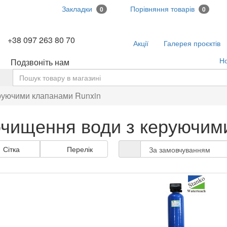
Закладки
Порівняння товарів
0
0
+38 097 263 80 70
Акції
Галерея проєктів
Н
Подзвоніть нам
ь
еруючими клапанами Runxin
 очищення води з керуючим
Сітка
Перелік