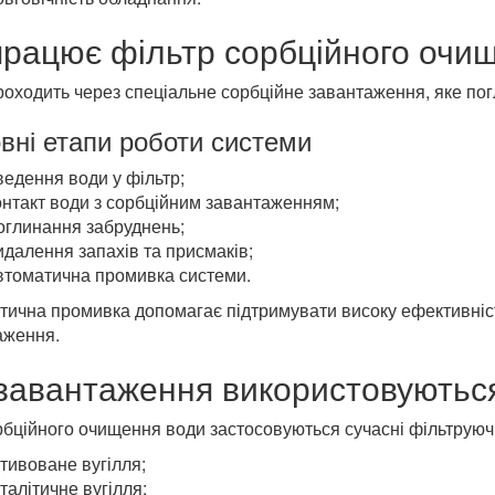
працює фільтр сорбційного очи
оходить через спеціальне сорбційне завантаження, яке пог
вні етапи роботи системи
едення води у фільтр;
онтакт води з сорбційним завантаженням;
оглинання забруднень;
далення запахів та присмаків;
втоматична промивка системи.
тична промивка допомагає підтримувати високу ефективніс
аження.
 завантаження використовуються
бційного очищення води застосовуються сучасні фільтруючі
тивоване вугілля;
талітичне вугілля;