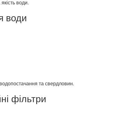
якість води.
я води
 водопостачання та свердловин.
ні фільтри