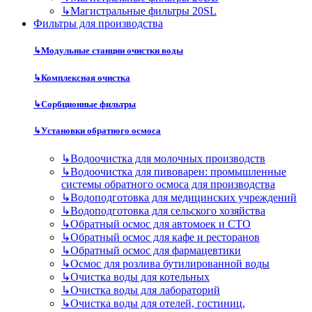
↳
Магистральные фильтры 20SL
Фильтры для производства
↳
Модульные станции очистки воды
↳
Комплексная очистка
↳
Сорбционные фильтры
↳
Установки обратного осмоса
↳
Водоочистка для молочных производств
↳
Водоочистка для пивоварен: промышленные
системы обратного осмоса для производства
↳
Водоподготовка для медицинских учреждений
↳
Водоподготовка для сельского хозяйства
↳
Обратный осмос для автомоек и СТО
↳
Обратный осмос для кафе и ресторанов
↳
Обратный осмос для фармацевтики
↳
Осмос для розлива бутилированной воды
↳
Очистка воды для котельных
↳
Очистка воды для лабораторий
↳
Очистка воды для отелей, гостиниц,