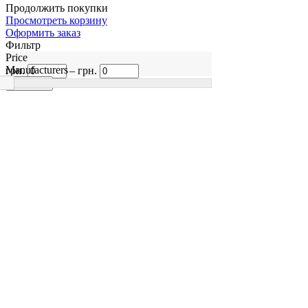
Продолжить покупки
Просмотреть корзину
Оформить заказ
Фильтр
Price
Manufacturers
грн.
–
грн.
41
STANKO Waterteach