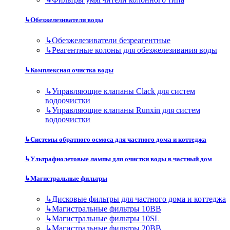
↳
Обезжелезиватели воды
↳
Обезжелезиватели безреагентные
↳
Реагентные колоны для обезжелезивания воды
↳
Комплексная очистка воды
↳
Управляющие клапаны Clack для систем
водоочистки
↳
Управляющие клапаны Runxin для систем
водоочистки
↳
Системы обратного осмоса для частного дома и коттеджа
↳
Ультрафиолетовые лампы для очистки воды в частный дом
↳
Магистральные фильтры
↳
Дисковые фильтры для частного дома и коттеджа
↳
Магистральные фильтры 10BB
↳
Магистральные фильтры 10SL
↳
Магистральные фильтры 20BB