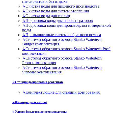
пансионатов и баз отдыха
↳
Очистка воды для пищевого производства
↳
Очистка воды для систем отопления
↳
Очистка воды для теплиц
↳
Подготовка воды для парогенераторов
↳
Подготовка воды для производства минеральной
воды
↳
Промышленные системы обратного осмоса
↳
Системы обратного осмоса Stanko Watertech
Budget комплектация
↳
Системы обратного осмоса Stanko Watertech Profi
комплектация
↳
Системы обратного осмоса Stanko Watertech
Prom комплектация
↳
Системы обратного осмоса Stanko Watertech
Standard комплектация
↳
Станции дозирования реагентов
↳
Комплектующие для станций дозирования
↳
Фильтры умягчители
↳
Ультрафиолетовые стерилизаторы