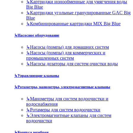
↳
Картриджи ионообменные для умягчения воды
Big Blue
↳
Картриджи угольные гранулированные GAC Big
Blue
↳
Комбинированные картриджи MIX Big Blue
↳
Насосное оборудование
↳
Насосы (помпы) для домашних систем
↳
Насосы (помпы) для коммерческих и
промышленных систем
↳
Насосы дозаторы для систем очистки воды
↳
Управляющие клапаны
↳
Ротаметры, манометры, электромагнитные клапаны
↳
Манометры для систем водоочистки и
водоснабжения
↳
Ротамеры для систем водоочистки
↳
Электромагнитные клапаны для систем
водоочистки
↳
Корпуса мембран