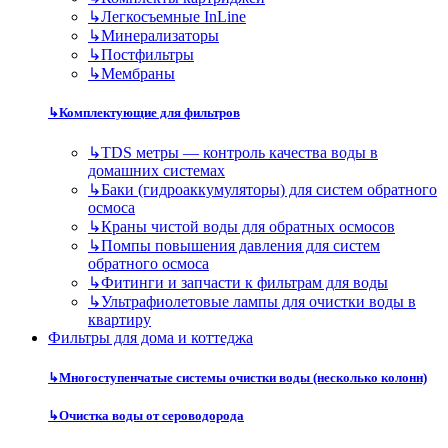
↳
Легкосъемные InLine
↳
Минерализаторы
↳
Постфильтры
↳
Мембраны
↳
Комплектующие для фильтров
↳
TDS метры — контроль качества воды в
домашних системах
↳
Баки (гидроаккумуляторы) для систем обратного
осмоса
↳
Краны чистой воды для обратных осмосов
↳
Помпы повышения давления для систем
обратного осмоса
↳
Фитинги и запчасти к фильтрам для воды
↳
Ультрафиолетовые лампы для очистки воды в
квартиру
Фильтры для дома и коттеджа
↳
Многоступенчатые системы очистки воды (несколько колонн)
↳
Очистка воды от сероводорода