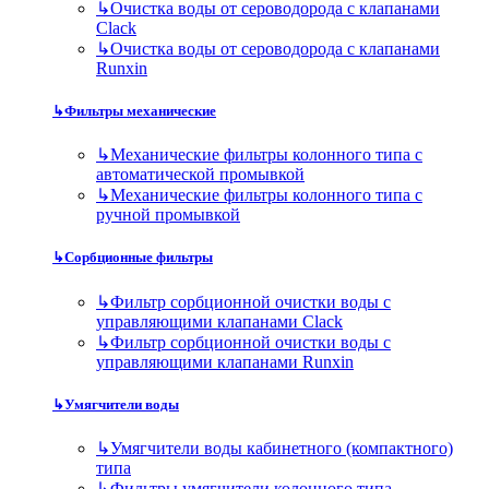
↳
Очистка воды от сероводорода с клапанами
Clack
↳
Очистка воды от сероводорода с клапанами
Runxin
↳
Фильтры механические
↳
Механические фильтры колонного типа с
автоматической промывкой
↳
Механические фильтры колонного типа с
ручной промывкой
↳
Сорбционные фильтры
↳
Фильтр сорбционной очистки воды с
управляющими клапанами Clack
↳
Фильтр сорбционной очистки воды с
управляющими клапанами Runxin
↳
Умягчители воды
↳
Умягчители воды кабинетного (компактного)
типа
↳
Фильтры умягчители колонного типа