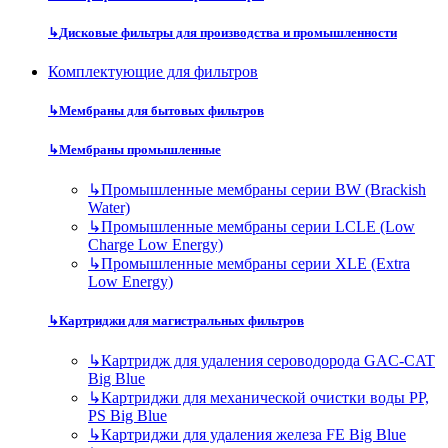
↳
Дисковые фильтры для производства и промышленности
Комплектующие для фильтров
↳
Мембраны для бытовых фильтров
↳
Мембраны промышленные
↳
Промышленные мембраны серии BW (Brackish
Water)
↳
Промышленные мембраны серии LCLE (Low
Charge Low Energy)
↳
Промышленные мембраны серии XLE (Extra
Low Energy)
↳
Картриджи для магистральных фильтров
↳
Картридж для удаления сероводорода GAC-CAT
Big Blue
↳
Картриджи для механической очистки воды PP,
PS Big Blue
↳
Картриджи для удаления железа FE Big Blue