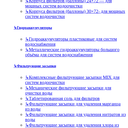
↳
Корпуса фильтров (баллоны) 24×72 — для
мощных систем водоочистки
↳
Корпуса фильтров (баллоны) 30×72- для мощных
систем водоочистки
↳
Гидроаккумуляторы
↳
Гидроаккумуляторы пластиковые для систем
водоснабжения
↳
Металлические гидроаккумуляторы большого
объёма для систем водоснабжения
↳
Фильтрующие засыпки
↳
Комплексные фильтрующие засыпки MIX для
систем водоочистки
↳
Механические фильтрующие засыпки для
очистки воды
↳
Таблетированная соль для фильтров
↳
Фильтрующие засыпки для удаления марганца
из воды
↳
Фильтрующие засыпки для удаления нитратов из
воды
↳
Фильтрующие засыпки для удаления хлора из