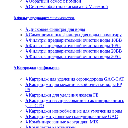
↳
Обратный осмос с помпой
↳
Система обратного осмоса с UV-лампой
↳
Фильтр предварительной очистки.
↳
Дисковые фильтры для воды
↳
Самопромывные фильтры для воды в квартиру
↳
Фильтры предварительной очистки воды 10BB
↳
Фильтры предварительной очистки воды 10SL
↳
Фильтры предварительной очистки воды 20BB
↳
Фильтры предварительной очистки воды 20SL
↳
Картриджи для фильтров
↳
Картридж для удаления сероводорода GAC-CAT
↳
Картриджи для механической очистки воды PP,
PS
↳
Картриджи для удаления железа FE
↳
Картриджи из спрессованного активированного
угля CTO
↳
Картриджи ионообменные для умягчения воды
↳
Картриджи угольные гранулированные GAC
↳
Комбинированные картриджи MIX
↳
Комплекты картриджей