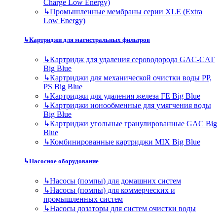
Charge Low Energy)
↳
Промышленные мембраны серии XLE (Extra
Low Energy)
↳
Картриджи для магистральных фильтров
↳
Картридж для удаления сероводорода GAC-CAT
Big Blue
↳
Картриджи для механической очистки воды PP,
PS Big Blue
↳
Картриджи для удаления железа FE Big Blue
↳
Картриджи ионообменные для умягчения воды
Big Blue
↳
Картриджи угольные гранулированные GAC Big
Blue
↳
Комбинированные картриджи MIX Big Blue
↳
Насосное оборудование
↳
Насосы (помпы) для домашних систем
↳
Насосы (помпы) для коммерческих и
промышленных систем
↳
Насосы дозаторы для систем очистки воды