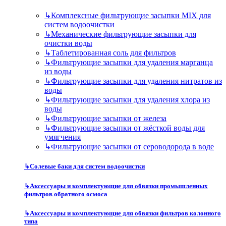
↳
Комплексные фильтрующие засыпки MIX для
систем водоочистки
↳
Механические фильтрующие засыпки для
очистки воды
↳
Таблетированная соль для фильтров
↳
Фильтрующие засыпки для удаления марганца
из воды
↳
Фильтрующие засыпки для удаления нитратов из
воды
↳
Фильтрующие засыпки для удаления хлора из
воды
↳
Фильтрующие засыпки от железа
↳
Фильтрующие засыпки от жёсткой воды для
умягчения
↳
Фильтрующие засыпки от сероводорода в воде
↳
Солевые баки для систем водоочистки
↳
Аксессуары и комплектующие для обвязки промышленных
фильтров обратного осмоса
↳
Аксессуары и комплектующие для обвязки фильтров колонного
типа