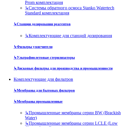
Prom комплектация
↳
Системы обратного осмоса Stanko Watertech
Standard комплектация
↳
Станции дозирования реагентов
↳
Комплектующие для станций дозирования
↳
Фильтры умягчители
↳
Ультрафиолетовые стерилизаторы
↳
Дисковые фильтры для производства и промышленности
Комплектующие для фильтров
↳
Мембраны для бытовых фильтров
↳
Мембраны промышленные
↳
Промышленные мембраны серии BW (Brackish
Water)
↳
Промышленные мембраны серии LCLE (Low