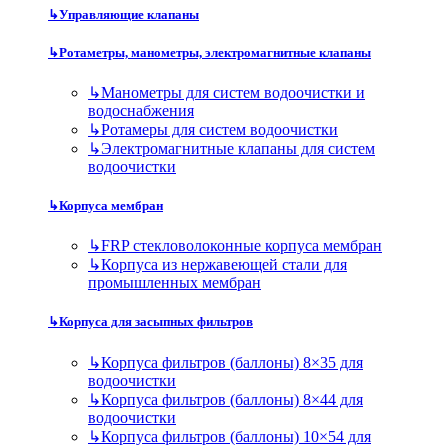
↳
Управляющие клапаны
↳
Ротаметры, манометры, электромагнитные клапаны
↳
Манометры для систем водоочистки и
водоснабжения
↳
Ротамеры для систем водоочистки
↳
Электромагнитные клапаны для систем
водоочистки
↳
Корпуса мембран
↳
FRP стекловолоконные корпуса мембран
↳
Корпуса из нержавеющей стали для
промышленных мембран
↳
Корпуса для засыпных фильтров
↳
Корпуса фильтров (баллоны) 8×35 для
водоочистки
↳
Корпуса фильтров (баллоны) 8×44 для
водоочистки
↳
Корпуса фильтров (баллоны) 10×54 для