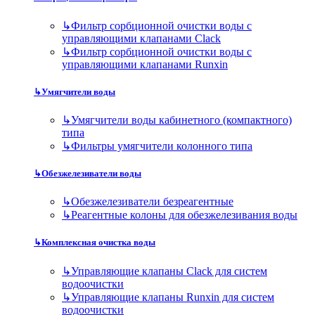
↳
Фильтр сорбционной очистки воды с
управляющими клапанами Clack
↳
Фильтр сорбционной очистки воды с
управляющими клапанами Runxin
↳
Умягчители воды
↳
Умягчители воды кабинетного (компактного)
типа
↳
Фильтры умягчители колонного типа
↳
Обезжелезиватели воды
↳
Обезжелезиватели безреагентные
↳
Реагентные колоны для обезжелезивания воды
↳
Комплексная очистка воды
↳
Управляющие клапаны Clack для систем
водоочистки
↳
Управляющие клапаны Runxin для систем
водоочистки