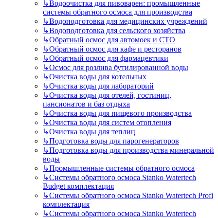
↳
Водоочистка для пивоварен: промышленные
системы обратного осмоса для производства
↳
Водоподготовка для медицинских учреждений
↳
Водоподготовка для сельского хозяйства
↳
Обратный осмос для автомоек и СТО
↳
Обратный осмос для кафе и ресторанов
↳
Обратный осмос для фармацевтики
↳
Осмос для розлива бутилированной воды
↳
Очистка воды для котельных
↳
Очистка воды для лабораторий
↳
Очистка воды для отелей, гостиниц,
пансионатов и баз отдыха
↳
Очистка воды для пищевого производства
↳
Очистка воды для систем отопления
↳
Очистка воды для теплиц
↳
Подготовка воды для парогенераторов
↳
Подготовка воды для производства минеральной
воды
↳
Промышленные системы обратного осмоса
↳
Системы обратного осмоса Stanko Watertech
Budget комплектация
↳
Системы обратного осмоса Stanko Watertech Profi
комплектация
↳
Системы обратного осмоса Stanko Watertech