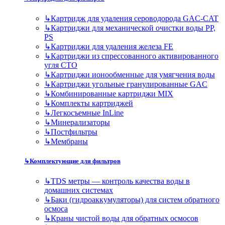
↳
Картридж для удаления сероводорода GAC-CAT
↳
Картриджи для механической очистки воды PP,
PS
↳
Картриджи для удаления железа FE
↳
Картриджи из спрессованного активированного
угля CTO
↳
Картриджи ионообменные для умягчения воды
↳
Картриджи угольные гранулированные GAC
↳
Комбинированные картриджи MIX
↳
Комплекты картриджей
↳
Легкосъемные InLine
↳
Минерализаторы
↳
Постфильтры
↳
Мембраны
↳
Комплектующие для фильтров
↳
TDS метры — контроль качества воды в
домашних системах
↳
Баки (гидроаккумуляторы) для систем обратного
осмоса
↳
Краны чистой воды для обратных осмосов