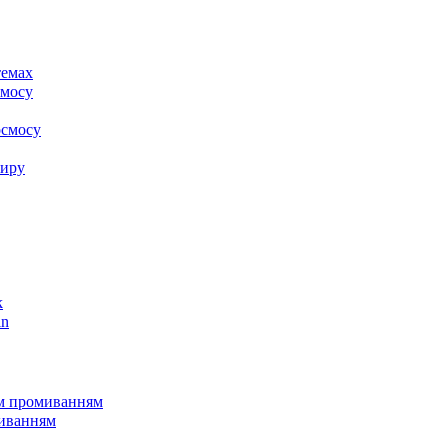
k
in
им промиванням
миванням
пу
клапанами Clack
клапанами Runxin