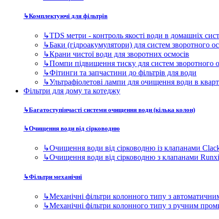
↳
Багатоступінчасті системи очищення води (кілька колон)
↳
Очищення води від сірководню
↳
Очищення води від сірководню із клапанами Clac
↳
Очищення води від сірководню з клапанами Runx
↳
Фільтри механічні
↳
Механічні фільтри колонного типу з автоматичн
↳
Механічні фільтри колонного типу з ручним про
↳
Пом'якшувачі води
↳
Пом'якшувачі води кабінетного (компактного) ти
↳
Фільтри пом'якшувачві колонного типу
↳
Сорбційні фільтри
↳
Фільтр сорбційного очищення води з керуючими 
↳
Фільтр сорбційного очищення води з керуючими 
↳
Знезалізнювачі води