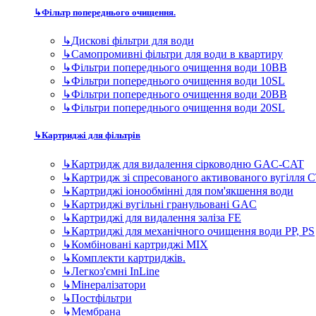
↳
Картридж для видалення сірководню GAC-CAT
↳
Картридж зі спресованого активованого вугілля 
↳
Картриджі іонообмінні для пом'якшення води
↳
Картриджі вугільні гранульовані GAC
↳
Картриджі для видалення заліза FE
↳
Картриджі для механічного очищення води PP, PS
↳
Комбіновані картриджі MIX
↳
Комплекти картриджів.
↳
Легкоз'ємні InLine
↳
Мінералізатори
↳
Постфільтри
↳
Мембрана
↳
Комплектуючі для фільтрів
↳
TDS метри - контроль якості води в домашніх сис
↳
Баки (гідроакумулятори) для систем зворотного о
↳
Крани чистої води для зворотних осмосів
↳
Помпи підвищення тиску для систем зворотного 
↳
Фітинги та запчастини до фільтрів для води
↳
Ультрафіолетові лампи для очищення води в квар
Фільтри для дому та котеджу