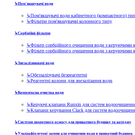
↳
Обеззалізувачі безреагентні
↳
Реагентні колони для знезалізання води
↳
Комплексна очистка води
↳
Керуючі клапани Runxin для систем водоочищенн
↳
Клапани керування Clack для систем водоочищен
↳
Системи зворотного осмосу для приватного будинку та котеджу
↳
Ультрафіолетові лампи для очищення води в приватний будинок
↳
Магістральні фільтри
↳
Дискові фільтри для приватного будинку та котед
↳
Магістральні фільтри 10BB
↳
Магістральні фільтри 10SL
↳
Магістральні фільтри 20BB
↳
Магістральні фільтри 20SL
Фільтри для виробництва
↳
Модульні станції очищення води