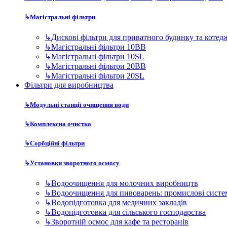
↳
Комплексна очистка
↳
Сорбційні фільтри
↳
Установки зворотного осмосу
↳
Водоочищення для молочних виробництв
↳
Водоочищення для пивоварень: промислові систе
↳
Водопідготовка для медичних закладів
↳
Водопідготовка для сільського господарства
↳
Зворотній осмос для кафе та ресторанів
↳
Зворотний осмос для автомийок та СТО
↳
Зворотний осмос для фармацевтики
↳
Осмос для розливу бутильованої води
↳
Очищення води для готелів, пансіонатів та баз ві
↳
Очищення води для котелень
↳
Очищення води для лабораторій
↳
Очищення води для систем опалення
↳
Очищення води для теплиць
↳
Очищення води для харчового виробництва
↳
Підготовка води для виробництва мінеральної во
↳
Підготовка води для парогенераторів