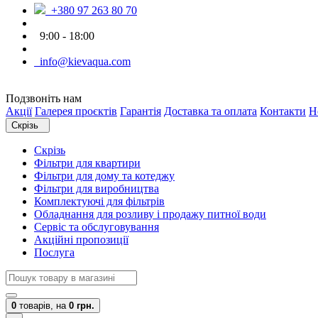
+380 97 263 80 70
9:00 - 18:00
info@kievaqua.com
Подзвоніть нам
Акції
Галерея проєктів
Гарантія
Доставка та оплата
Контакти
Н
Скрізь
Скрізь
Фільтри для квартири
Фільтри для дому та котеджу
Фільтри для виробництва
Комплектуючі для фільтрів
Обладнання для розливу і продажу питної води
Сервіс та обслуговування
Акційні пропозиції
Послуга
0
товарів,
на
0 грн.