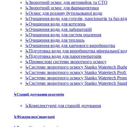
↳
Промислові системи зворотного осмосу
↳
Системи зворотного осмосу Stanko Watertech Budg
↳
Системи зворотного осмосу Stanko Watertech Profi
↳
Системи зворотного осмосу Stanko Watertech Prom
↳
Системи зворотного осмосу Stanko Watertech Stan
↳
Станції дозування реагентів
↳
Комплектуючі для станцій дозування
↳
Фільтри пом'якшувачі
↳
Ультрафіолетові стерилізатори
↳
Дискові фільтри для виробництва та промисловості
Комплектуючі для фільтрів
↳
Мембрани для побутових фільтрів
↳
Мембрани промислові
↳
Промислові мембрани серії BW (Bracickish Water)