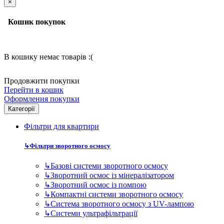
Категорії
Фільтри для квартири
↳
Фільтри зворотного осмосу
↳
Базові системи зворотного осмосу
↳
Зворотний осмос із мінералізатором
↳
Зворотний осмос із помпою
↳
Компактні системи зворотного осмосу
↳
Система зворотного осмосу з UV-лампою
↳
Системи ультрафільтрації
↳
Фільтр попереднього очищення.
↳
Дискові фільтри для води
↳
Самопромивні фільтри для води в квартиру
↳
Фільтри попереднього очищення води 10BB
↳
Фільтри попереднього очищення води 10SL
↳
Фільтри попереднього очищення води 20BB
↳
Фільтри попереднього очищення води 20SL
↳
Картриджі для фільтрів