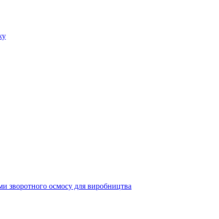
ми зворотного осмосу для виробництва
дпочинку
ди