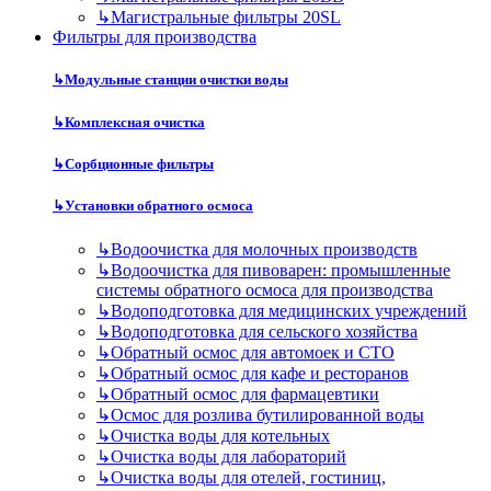
↳
Магистральные фильтры 20SL
Фильтры для производства
↳
Модульные станции очистки воды
↳
Комплексная очистка
↳
Сорбционные фильтры
↳
Установки обратного осмоса
↳
Водоочистка для молочных производств
↳
Водоочистка для пивоварен: промышленные
системы обратного осмоса для производства
↳
Водоподготовка для медицинских учреждений
↳
Водоподготовка для сельского хозяйства
↳
Обратный осмос для автомоек и СТО
↳
Обратный осмос для кафе и ресторанов
↳
Обратный осмос для фармацевтики
↳
Осмос для розлива бутилированной воды
↳
Очистка воды для котельных
↳
Очистка воды для лабораторий
↳
Очистка воды для отелей, гостиниц,