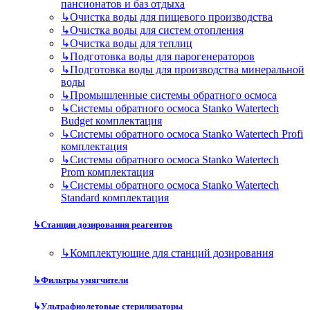
пансионатов и баз отдыха
↳
Очистка воды для пищевого производства
↳
Очистка воды для систем отопления
↳
Очистка воды для теплиц
↳
Подготовка воды для парогенераторов
↳
Подготовка воды для производства минеральной
воды
↳
Промышленные системы обратного осмоса
↳
Системы обратного осмоса Stanko Watertech
Budget комплектация
↳
Системы обратного осмоса Stanko Watertech Profi
комплектация
↳
Системы обратного осмоса Stanko Watertech
Prom комплектация
↳
Системы обратного осмоса Stanko Watertech
Standard комплектация
↳
Станции дозирования реагентов
↳
Комплектующие для станций дозирования
↳
Фильтры умягчители
↳
Ультрафиолетовые стерилизаторы