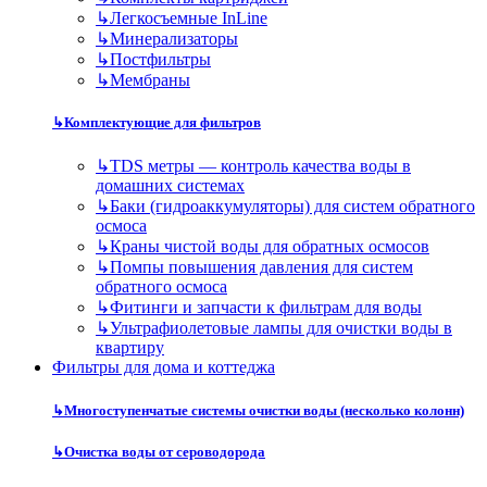
↳
Легкосъемные InLine
↳
Минерализаторы
↳
Постфильтры
↳
Мембраны
↳
Комплектующие для фильтров
↳
TDS метры — контроль качества воды в
домашних системах
↳
Баки (гидроаккумуляторы) для систем обратного
осмоса
↳
Краны чистой воды для обратных осмосов
↳
Помпы повышения давления для систем
обратного осмоса
↳
Фитинги и запчасти к фильтрам для воды
↳
Ультрафиолетовые лампы для очистки воды в
квартиру
Фильтры для дома и коттеджа
↳
Многоступенчатые системы очистки воды (несколько колонн)
↳
Очистка воды от сероводорода