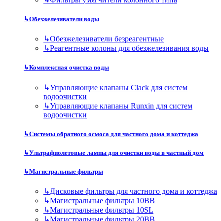
↳
Обезжелезиватели воды
↳
Обезжелезиватели безреагентные
↳
Реагентные колоны для обезжелезивания воды
↳
Комплексная очистка воды
↳
Управляющие клапаны Clack для систем
водоочистки
↳
Управляющие клапаны Runxin для систем
водоочистки
↳
Системы обратного осмоса для частного дома и коттеджа
↳
Ультрафиолетовые лампы для очистки воды в частный дом
↳
Магистральные фильтры
↳
Дисковые фильтры для частного дома и коттеджа
↳
Магистральные фильтры 10BB
↳
Магистральные фильтры 10SL
↳
Магистральные фильтры 20BB