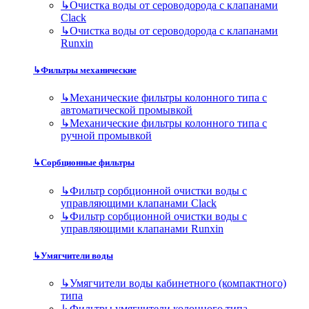
↳
Очистка воды от сероводорода с клапанами
Clack
↳
Очистка воды от сероводорода с клапанами
Runxin
↳
Фильтры механические
↳
Механические фильтры колонного типа с
автоматической промывкой
↳
Механические фильтры колонного типа с
ручной промывкой
↳
Сорбционные фильтры
↳
Фильтр сорбционной очистки воды с
управляющими клапанами Clack
↳
Фильтр сорбционной очистки воды с
управляющими клапанами Runxin
↳
Умягчители воды
↳
Умягчители воды кабинетного (компактного)
типа
↳
Фильтры умягчители колонного типа