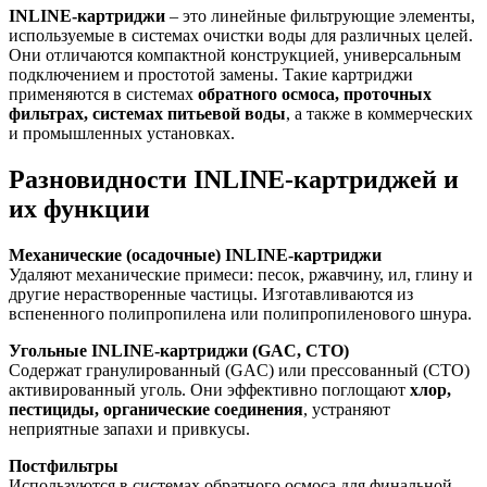
INLINE-картриджи
– это линейные фильтрующие элементы,
используемые в системах очистки воды для различных целей.
Они отличаются компактной конструкцией, универсальным
подключением и простотой замены. Такие картриджи
применяются в системах
обратного осмоса, проточных
фильтрах, системах питьевой воды
, а также в коммерческих
и промышленных установках.
Разновидности INLINE-картриджей и
их функции
Механические (осадочные) INLINE-картриджи
Удаляют механические примеси: песок, ржавчину, ил, глину и
другие нерастворенные частицы. Изготавливаются из
вспененного полипропилена или полипропиленового шнура.
Угольные INLINE-картриджи (GAC, CTO)
Содержат гранулированный (GAC) или прессованный (CTO)
активированный уголь. Они эффективно поглощают
хлор,
пестициды, органические соединения
, устраняют
неприятные запахи и привкусы.
Постфильтры
Используются в системах обратного осмоса для финальной