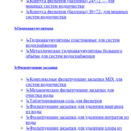
↳
Корпуса фильтров (баллоны) 24×72 — для
мощных систем водоочистки
↳
Корпуса фильтров (баллоны) 30×72- для мощных
систем водоочистки
↳
Гидроаккумуляторы
↳
Гидроаккумуляторы пластиковые для систем
водоснабжения
↳
Металлические гидроаккумуляторы большого
объёма для систем водоснабжения
↳
Фильтрующие засыпки
↳
Комплексные фильтрующие засыпки MIX для
систем водоочистки
↳
Механические фильтрующие засыпки для
очистки воды
↳
Таблетированная соль для фильтров
↳
Фильтрующие засыпки для удаления марганца
из воды
↳
Фильтрующие засыпки для удаления нитратов из
воды
↳
Фильтрующие засыпки для удаления хлора из