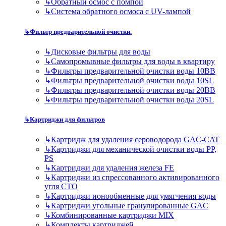
↳
Обратный осмос с помпой
↳
Система обратного осмоса с UV-лампой
↳
Фильтр предварительной очистки.
↳
Дисковые фильтры для воды
↳
Самопромывные фильтры для воды в квартиру
↳
Фильтры предварительной очистки воды 10BB
↳
Фильтры предварительной очистки воды 10SL
↳
Фильтры предварительной очистки воды 20BB
↳
Фильтры предварительной очистки воды 20SL
↳
Картриджи для фильтров
↳
Картридж для удаления сероводорода GAC-CAT
↳
Картриджи для механической очистки воды PP,
PS
↳
Картриджи для удаления железа FE
↳
Картриджи из спрессованного активированного
угля CTO
↳
Картриджи ионообменные для умягчения воды
↳
Картриджи угольные гранулированные GAC
↳
Комбинированные картриджи MIX
↳
Комплекты картриджей