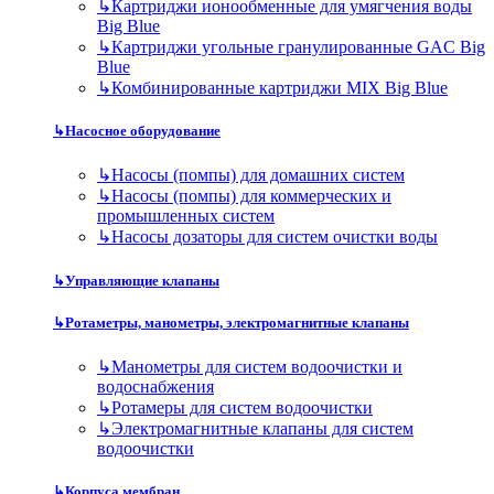
↳
Картриджи ионообменные для умягчения воды
Big Blue
↳
Картриджи угольные гранулированные GAC Big
Blue
↳
Комбинированные картриджи MIX Big Blue
↳
Насосное оборудование
↳
Насосы (помпы) для домашних систем
↳
Насосы (помпы) для коммерческих и
промышленных систем
↳
Насосы дозаторы для систем очистки воды
↳
Управляющие клапаны
↳
Ротаметры, манометры, электромагнитные клапаны
↳
Манометры для систем водоочистки и
водоснабжения
↳
Ротамеры для систем водоочистки
↳
Электромагнитные клапаны для систем
водоочистки
↳
Корпуса мембран