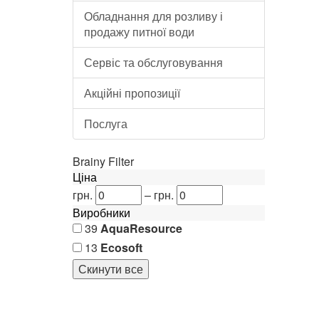
Обладнання для розливу і
1 от
продажу питної води
До 
Сервіс та обслуговування
Акційні пропозиції
Систе
Послуга
Техні
45 00
Brainy Filter
2 от
Ціна
грн.
–
грн.
До 
Виробники
39
AquaResource
13
Ecosoft
Сист
Систе
56 02