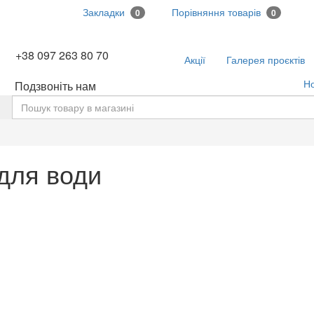
Закладки
Порівняння товарів
0
0
+38 097 263 80 70
Акції
Галерея проєктів
Н
Подзвоніть нам
ь
для води
Сітка
Перелік
ма пом'якшення FS 1465 / WS1CI / 1.0-100
ма пом'якшення води FS 14..
5 грн.