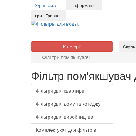
Українська
Інформація
грн.
Гривна
Категорії
Скріз
Фільтри пом'якшувачі
Фільтр пом'якшувач 
Фільтри для квартири
Фільтри для дому та котеджу
Фільтри для виробництва
Систе
Систе
Комплектуючі для фільтрів
57 82