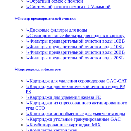
↳
Обратный осмос с помпой
↳
Система обратного осмоса с UV-лампой
↳
Фильтр предварительной очистки.
↳
Дисковые фильтры для воды
↳
Самопромывные фильтры для воды в квартиру
↳
Фильтры предварительной очистки воды 10BB
↳
Фильтры предварительной очистки воды 10SL
↳
Фильтры предварительной очистки воды 20BB
↳
Фильтры предварительной очистки воды 20SL
↳
Картриджи для фильтров
↳
Картридж для удаления сероводорода GAC-CAT
↳
Картриджи для механической очистки воды PP,
PS
↳
Картриджи для удаления железа FE
↳
Картриджи из спрессованного активированного
угля CTO
↳
Картриджи ионообменные для умягчения воды
↳
Картриджи угольные гранулированные GAC
↳
Комбинированные картриджи MIX
↳
Комплекты картриджей