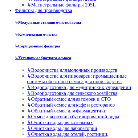
↳
Магистральные фильтры 20SL
Фильтры для производства
↳
Модульные станции очистки воды
↳
Комплексная очистка
↳
Сорбционные фильтры
↳
Установки обратного осмоса
↳
Водоочистка для молочных производств
↳
Водоочистка для пивоварен: промышленные
системы обратного осмоса для производства
↳
Водоподготовка для медицинских учреждений
↳
Водоподготовка для сельского хозяйства
↳
Обратный осмос для автомоек и СТО
↳
Обратный осмос для кафе и ресторанов
↳
Обратный осмос для фармацевтики
↳
Осмос для розлива бутилированной воды
↳
Очистка воды для котельных
↳
Очистка воды для лабораторий
↳
Очистка воды для отелей, гостиниц,