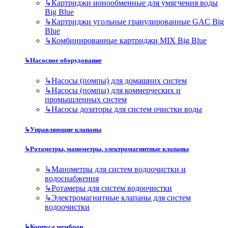
↳
Картриджи ионообменные для умягчения воды
Big Blue
↳
Картриджи угольные гранулированные GAC Big
Blue
↳
Комбинированные картриджи MIX Big Blue
↳
Насосное оборудование
↳
Насосы (помпы) для домашних систем
↳
Насосы (помпы) для коммерческих и
промышленных систем
↳
Насосы дозаторы для систем очистки воды
↳
Управляющие клапаны
↳
Ротаметры, манометры, электромагнитные клапаны
↳
Манометры для систем водоочистки и
водоснабжения
↳
Ротамеры для систем водоочистки
↳
Электромагнитные клапаны для систем
водоочистки
↳
Корпуса мембран