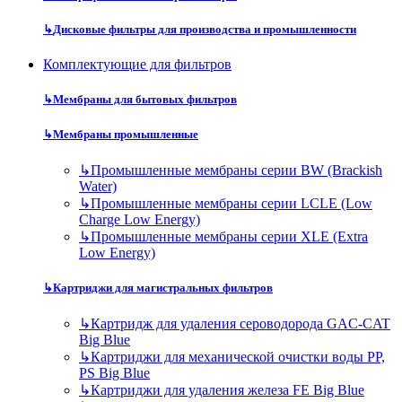
↳
Дисковые фильтры для производства и промышленности
Комплектующие для фильтров
↳
Мембраны для бытовых фильтров
↳
Мембраны промышленные
↳
Промышленные мембраны серии BW (Brackish
Water)
↳
Промышленные мембраны серии LCLE (Low
Charge Low Energy)
↳
Промышленные мембраны серии XLE (Extra
Low Energy)
↳
Картриджи для магистральных фильтров
↳
Картридж для удаления сероводорода GAC-CAT
Big Blue
↳
Картриджи для механической очистки воды PP,
PS Big Blue
↳
Картриджи для удаления железа FE Big Blue