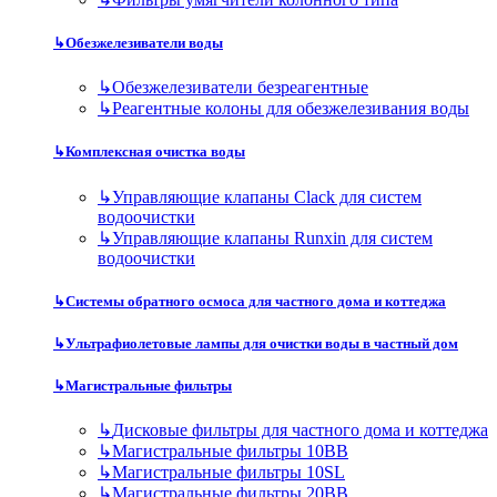
↳
Обезжелезиватели воды
↳
Обезжелезиватели безреагентные
↳
Реагентные колоны для обезжелезивания воды
↳
Комплексная очистка воды
↳
Управляющие клапаны Clack для систем
водоочистки
↳
Управляющие клапаны Runxin для систем
водоочистки
↳
Системы обратного осмоса для частного дома и коттеджа
↳
Ультрафиолетовые лампы для очистки воды в частный дом
↳
Магистральные фильтры
↳
Дисковые фильтры для частного дома и коттеджа
↳
Магистральные фильтры 10BB
↳
Магистральные фильтры 10SL
↳
Магистральные фильтры 20BB