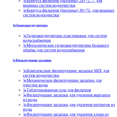
↳
Корпуса фильтров (баллоны) 24×72 — для
мощных систем водоочистки
↳
Корпуса фильтров (баллоны) 30×72- для мощных
систем водоочистки
↳
Гидроаккумуляторы
↳
Гидроаккумуляторы пластиковые для систем
водоснабжения
↳
Металлические гидроаккумуляторы большого
объёма для систем водоснабжения
↳
Фильтрующие засыпки
↳
Комплексные фильтрующие засыпки MIX для
систем водоочистки
↳
Механические фильтрующие засыпки для
очистки воды
↳
Таблетированная соль для фильтров
↳
Фильтрующие засыпки для удаления марганца
из воды
↳
Фильтрующие засыпки для удаления нитратов из
воды
↳
Фильтрующие засыпки для удаления хлора из