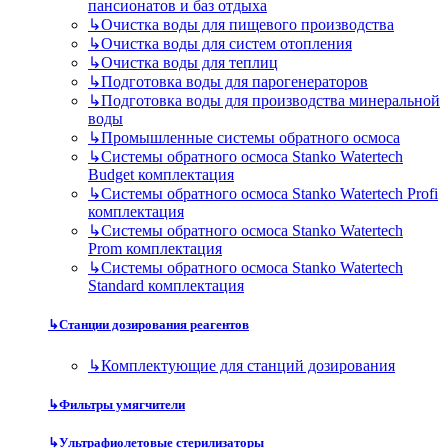
пансионатов и баз отдыха
↳
Очистка воды для пищевого производства
↳
Очистка воды для систем отопления
↳
Очистка воды для теплиц
↳
Подготовка воды для парогенераторов
↳
Подготовка воды для производства минеральной
воды
↳
Промышленные системы обратного осмоса
↳
Системы обратного осмоса Stanko Watertech
Budget комплектация
↳
Системы обратного осмоса Stanko Watertech Profi
комплектация
↳
Системы обратного осмоса Stanko Watertech
Prom комплектация
↳
Системы обратного осмоса Stanko Watertech
Standard комплектация
↳
Станции дозирования реагентов
↳
Комплектующие для станций дозирования
↳
Фильтры умягчители
↳
Ультрафиолетовые стерилизаторы