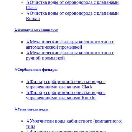
↳
Очистка воды от сероводорода с клапанами
Clack
↳
Очистка воды от сероводорода с клапанами
Runxin
↳
Фильтры механические
↳
Механические фильтры колонного типа с
автоматической промывкой
↳
Механические фильтры колонного типа с
ручной промывкой
↳
Сорбционные фильтры
↳
Фильтр сорбционной очистки воды с
управляющими клапанами Clack
↳
Фильтр сорбционной очистки воды с
управляющими клапанами Runxin
↳
Умягчители воды
↳
Умягчители воды кабинетного (компактного)
типа
↳
Фильтры умягчители колонного типа