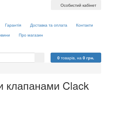
Особистий кабінет
Гарантія
Доставка та оплата
Контакти
овини
Про магазин
0
товарів,
на
0 грн.
и клапанами Clack