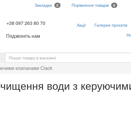
Закладки
Порівняння товарів
0
0
+38 097 263 80 70
Акції
Галерея проєктів
Н
Подзвоніть нам
ь
руючими клапанами Clack
 очищення води з керуючим
Сітка
Перелік