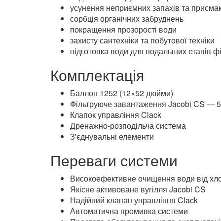
Система очищення води застосовується для:
видалення хлору та хлорорганічних спол
усунення неприємних запахів та присмак
сорбція органічних забруднень
покращення прозорості води
захисту сантехніки та побутової техніки
підготовка води для подальших етапів фі
Комплектація
Баллон 1252 (12×52 дюйми)
Фільтруюче завантаження Jacobi CS — 50
Клапок управління Clack
Дренажно-розподільча система
З'єднувальні елементи
Переваги системи
Високоефективне очищення води від хло