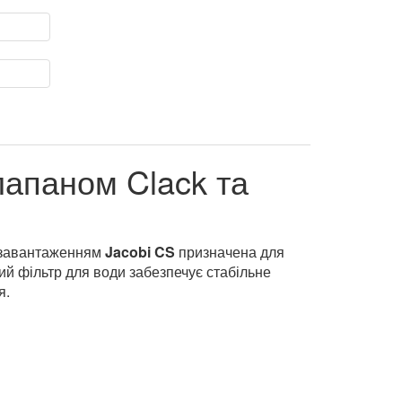
лапаном Clack та
 завантаженням
Jacobi CS
призначена для
ий фільтр для води забезпечує стабільне
я.