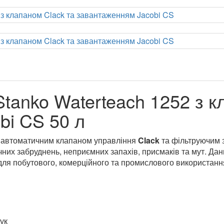
tanko Waterteach 1252 з к
bi CS 50 л
 автоматичним клапаном управління
Clack
та фільтруючим
них забруднень, неприємних запахів, присмаків та мут. Дан
для побутового, комерційного та промислового використанн