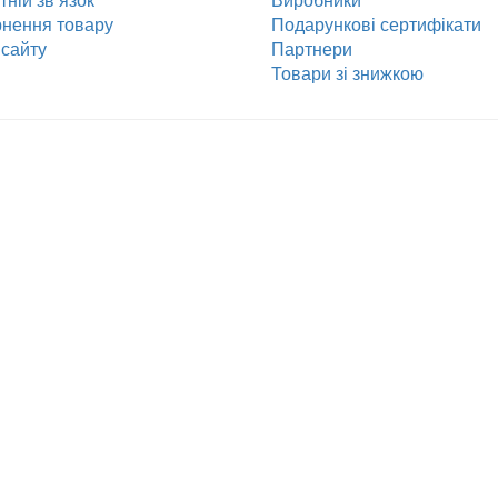
а підтримки
Додатково
ній зв’язок
Виробники
нення товару
Подарункові сертифікати
сайту
Партнери
Товари зі знижкою