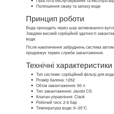
Якісне активоване вугілля Jacobi CS
Надійний клапан управління Clack
Автоматична промивка системи
Простота обслуговування та експлуатаці
Поліпшення смаку та запаху води
Принцип роботи
Вода проходить через шар активованого вугі
Завдяки високій сорбційній здатності заванта
води.
Після накопичення забруднень система автома
продовжує термін служби завантаження.
Технічні характеристики
Тип системи: сорбційний фільтр для вод
Розмір балона: 1252
Об'єм завантаження: 50 л
Тип завантаження: Jacobi CS