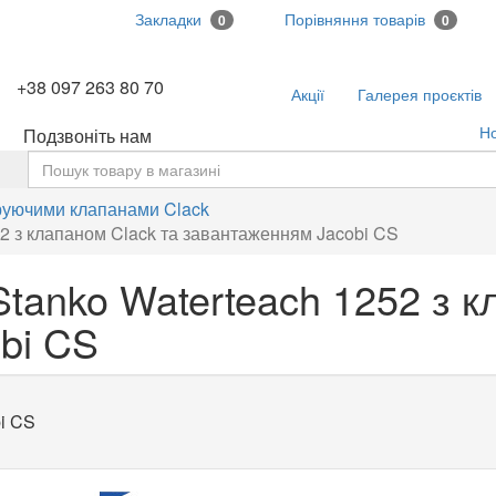
Закладки
Порівняння товарів
0
0
+38 097 263 80 70
Акції
Галерея проєктів
Н
Подзвоніть нам
ь
еруючими клапанами Clack
2 з клапаном Clack та завантаженням Jacobi CS
tanko Waterteach 1252 з к
bi CS
bi CS