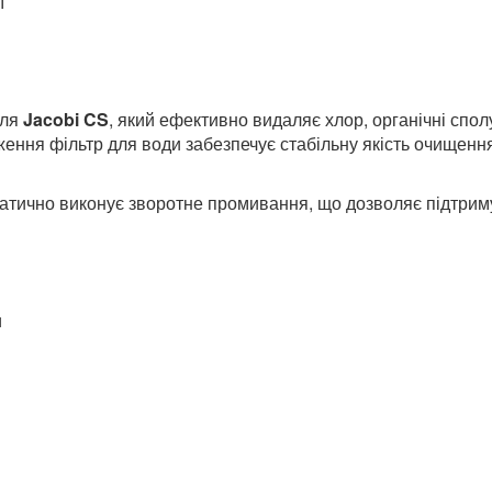
ї
лля
Jacobi CS
, який ефективно видаляє хлор, органічні сполу
ження фільтр для води забезпечує стабільну якість очищенн
тично виконує зворотне промивання, що дозволяє підтриму
и