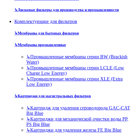
↳
Дисковые фильтры для производства и промышленности
Комплектующие для фильтров
↳
Мембраны для бытовых фильтров
↳
Мембраны промышленные
↳
Промышленные мембраны серии BW (Brackish
Water)
↳
Промышленные мембраны серии LCLE (Low
Charge Low Energy)
↳
Промышленные мембраны серии XLE (Extra
Low Energy)
↳
Картриджи для магистральных фильтров
↳
Картридж для удаления сероводорода GAC-CAT
Big Blue
↳
Картриджи для механической очистки воды PP,
PS Big Blue
↳
Картриджи для удаления железа FE Big Blue