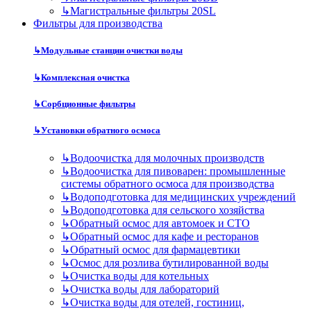
↳
Магистральные фильтры 20SL
Фильтры для производства
↳
Модульные станции очистки воды
↳
Комплексная очистка
↳
Сорбционные фильтры
↳
Установки обратного осмоса
↳
Водоочистка для молочных производств
↳
Водоочистка для пивоварен: промышленные
системы обратного осмоса для производства
↳
Водоподготовка для медицинских учреждений
↳
Водоподготовка для сельского хозяйства
↳
Обратный осмос для автомоек и СТО
↳
Обратный осмос для кафе и ресторанов
↳
Обратный осмос для фармацевтики
↳
Осмос для розлива бутилированной воды
↳
Очистка воды для котельных
↳
Очистка воды для лабораторий
↳
Очистка воды для отелей, гостиниц,