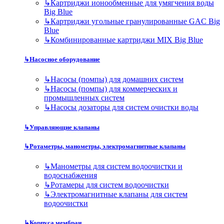
↳
Картриджи ионообменные для умягчения воды
Big Blue
↳
Картриджи угольные гранулированные GAC Big
Blue
↳
Комбинированные картриджи MIX Big Blue
↳
Насосное оборудование
↳
Насосы (помпы) для домашних систем
↳
Насосы (помпы) для коммерческих и
промышленных систем
↳
Насосы дозаторы для систем очистки воды
↳
Управляющие клапаны
↳
Ротаметры, манометры, электромагнитные клапаны
↳
Манометры для систем водоочистки и
водоснабжения
↳
Ротамеры для систем водоочистки
↳
Электромагнитные клапаны для систем
водоочистки
↳
Корпуса мембран