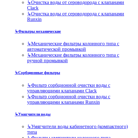
↳
Очистка воды от сероводорода с клапанами
Clack
↳
Очистка воды от сероводорода с клапанами
Runxin
↳
Фильтры механические
↳
Механические фильтры колонного типа с
автоматической промывкой
↳
Механические фильтры колонного типа с
ручной промывкой
↳
Сорбционные фильтры
↳
Фильтр сорбционной очистки воды с
управляющими клапанами Clack
↳
Фильтр сорбционной очистки воды с
управляющими клапанами Runxin
↳
Умягчители воды
↳
Умягчители воды кабинетного (компактного)
типа
↳
Фильтры умягчители колонного типа