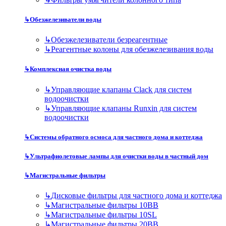
↳
Обезжелезиватели воды
↳
Обезжелезиватели безреагентные
↳
Реагентные колоны для обезжелезивания воды
↳
Комплексная очистка воды
↳
Управляющие клапаны Clack для систем
водоочистки
↳
Управляющие клапаны Runxin для систем
водоочистки
↳
Системы обратного осмоса для частного дома и коттеджа
↳
Ультрафиолетовые лампы для очистки воды в частный дом
↳
Магистральные фильтры
↳
Дисковые фильтры для частного дома и коттеджа
↳
Магистральные фильтры 10BB
↳
Магистральные фильтры 10SL
↳
Магистральные фильтры 20BB