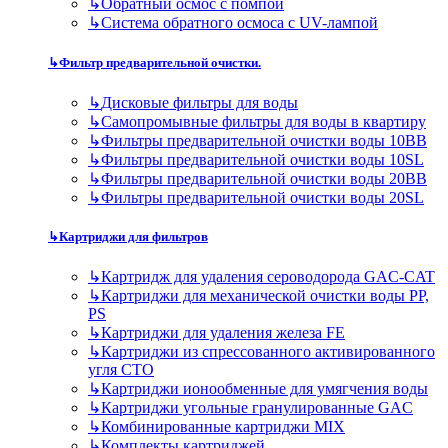
↳
Обратный осмос с помпой
↳
Система обратного осмоса с UV-лампой
↳
Фильтр предварительной очистки.
↳
Дисковые фильтры для воды
↳
Самопромывные фильтры для воды в квартиру
↳
Фильтры предварительной очистки воды 10BB
↳
Фильтры предварительной очистки воды 10SL
↳
Фильтры предварительной очистки воды 20BB
↳
Фильтры предварительной очистки воды 20SL
↳
Картриджи для фильтров
↳
Картридж для удаления сероводорода GAC-CAT
↳
Картриджи для механической очистки воды PP,
PS
↳
Картриджи для удаления железа FE
↳
Картриджи из спрессованного активированного
угля CTO
↳
Картриджи ионообменные для умягчения воды
↳
Картриджи угольные гранулированные GAC
↳
Комбинированные картриджи MIX
↳
Комплекты картриджей