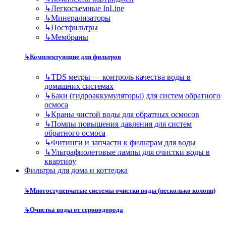
↳
Легкосъемные InLine
↳
Минерализаторы
↳
Постфильтры
↳
Мембраны
↳
Комплектующие для фильтров
↳
TDS метры — контроль качества воды в
домашних системах
↳
Баки (гидроаккумуляторы) для систем обратного
осмоса
↳
Краны чистой воды для обратных осмосов
↳
Помпы повышения давления для систем
обратного осмоса
↳
Фитинги и запчасти к фильтрам для воды
↳
Ультрафиолетовые лампы для очистки воды в
квартиру
Фильтры для дома и коттеджа
↳
Многоступенчатые системы очистки воды (несколько колонн)
↳
Очистка воды от сероводорода