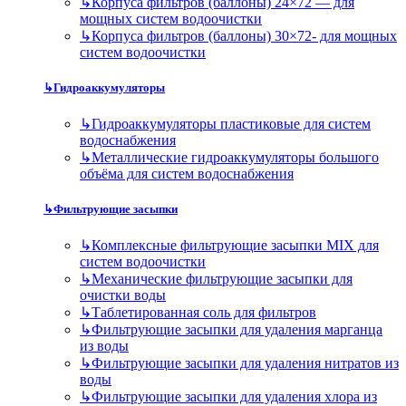
↳
Корпуса фильтров (баллоны) 24×72 — для
мощных систем водоочистки
↳
Корпуса фильтров (баллоны) 30×72- для мощных
систем водоочистки
↳
Гидроаккумуляторы
↳
Гидроаккумуляторы пластиковые для систем
водоснабжения
↳
Металлические гидроаккумуляторы большого
объёма для систем водоснабжения
↳
Фильтрующие засыпки
↳
Комплексные фильтрующие засыпки MIX для
систем водоочистки
↳
Механические фильтрующие засыпки для
очистки воды
↳
Таблетированная соль для фильтров
↳
Фильтрующие засыпки для удаления марганца
из воды
↳
Фильтрующие засыпки для удаления нитратов из
воды
↳
Фильтрующие засыпки для удаления хлора из