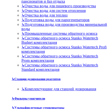
пансионатов и баз отдыха
↳
Очистка воды для пищевого производства
↳
Очистка воды для систем отопления
↳
Очистка воды для теплиц
↳
Подготовка воды для парогенераторов
↳
Подготовка воды для производства минеральной
воды
↳
Промышленные системы обратного осмоса
↳
Системы обратного осмоса Stanko Watertech
Budget комплектация
↳
Системы обратного осмоса Stanko Watertech Profi
комплектация
↳
Системы обратного осмоса Stanko Watertech
Prom комплектация
↳
Системы обратного осмоса Stanko Watertech
Standard комплектация
↳
Станции дозирования реагентов
↳
Комплектующие для станций дозирования
↳
Фильтры умягчители
↳
Ультрафиолетовые стерилизаторы