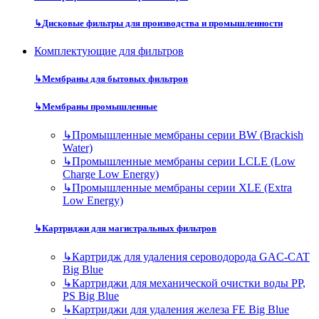
↳
Дисковые фильтры для производства и промышленности
Комплектующие для фильтров
↳
Мембраны для бытовых фильтров
↳
Мембраны промышленные
↳
Промышленные мембраны серии BW (Brackish
Water)
↳
Промышленные мембраны серии LCLE (Low
Charge Low Energy)
↳
Промышленные мембраны серии XLE (Extra
Low Energy)
↳
Картриджи для магистральных фильтров
↳
Картридж для удаления сероводорода GAC-CAT
Big Blue
↳
Картриджи для механической очистки воды PP,
PS Big Blue
↳
Картриджи для удаления железа FE Big Blue