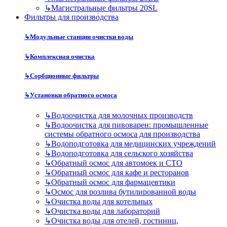
↳
Магистральные фильтры 20SL
Фильтры для производства
↳
Модульные станции очистки воды
↳
Комплексная очистка
↳
Сорбционные фильтры
↳
Установки обратного осмоса
↳
Водоочистка для молочных производств
↳
Водоочистка для пивоварен: промышленные
системы обратного осмоса для производства
↳
Водоподготовка для медицинских учреждений
↳
Водоподготовка для сельского хозяйства
↳
Обратный осмос для автомоек и СТО
↳
Обратный осмос для кафе и ресторанов
↳
Обратный осмос для фармацевтики
↳
Осмос для розлива бутилированной воды
↳
Очистка воды для котельных
↳
Очистка воды для лабораторий
↳
Очистка воды для отелей, гостиниц,