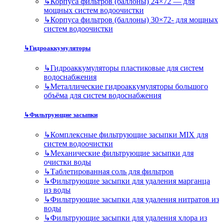
↳
Корпуса фильтров (баллоны) 24×72 — для
мощных систем водоочистки
↳
Корпуса фильтров (баллоны) 30×72- для мощных
систем водоочистки
↳
Гидроаккумуляторы
↳
Гидроаккумуляторы пластиковые для систем
водоснабжения
↳
Металлические гидроаккумуляторы большого
объёма для систем водоснабжения
↳
Фильтрующие засыпки
↳
Комплексные фильтрующие засыпки MIX для
систем водоочистки
↳
Механические фильтрующие засыпки для
очистки воды
↳
Таблетированная соль для фильтров
↳
Фильтрующие засыпки для удаления марганца
из воды
↳
Фильтрующие засыпки для удаления нитратов из
воды
↳
Фильтрующие засыпки для удаления хлора из