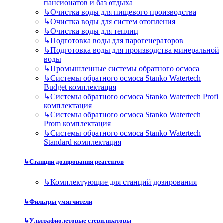
пансионатов и баз отдыха
↳
Очистка воды для пищевого производства
↳
Очистка воды для систем отопления
↳
Очистка воды для теплиц
↳
Подготовка воды для парогенераторов
↳
Подготовка воды для производства минеральной
воды
↳
Промышленные системы обратного осмоса
↳
Системы обратного осмоса Stanko Watertech
Budget комплектация
↳
Системы обратного осмоса Stanko Watertech Profi
комплектация
↳
Системы обратного осмоса Stanko Watertech
Prom комплектация
↳
Системы обратного осмоса Stanko Watertech
Standard комплектация
↳
Станции дозирования реагентов
↳
Комплектующие для станций дозирования
↳
Фильтры умягчители
↳
Ультрафиолетовые стерилизаторы