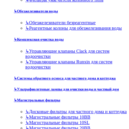
↳
Обезжелезиватели воды
↳
Обезжелезиватели безреагентные
↳
Реагентные колоны для обезжелезивания воды
↳
Комплексная очистка воды
↳
Управляющие клапаны Clack для систем
водоочистки
↳
Управляющие клапаны Runxin для систем
водоочистки
↳
Системы обратного осмоса для частного дома и коттеджа
↳
Ультрафиолетовые лампы для очистки воды в частный дом
↳
Магистральные фильтры
↳
Дисковые фильтры для частного дома и коттеджа
↳
Магистральные фильтры 10BB
↳
Магистральные фильтры 10SL
↳
Магистральные фильтры 20BB