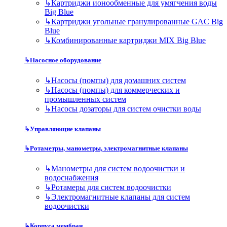
↳
Картриджи ионообменные для умягчения воды
Big Blue
↳
Картриджи угольные гранулированные GAC Big
Blue
↳
Комбинированные картриджи MIX Big Blue
↳
Насосное оборудование
↳
Насосы (помпы) для домашних систем
↳
Насосы (помпы) для коммерческих и
промышленных систем
↳
Насосы дозаторы для систем очистки воды
↳
Управляющие клапаны
↳
Ротаметры, манометры, электромагнитные клапаны
↳
Манометры для систем водоочистки и
водоснабжения
↳
Ротамеры для систем водоочистки
↳
Электромагнитные клапаны для систем
водоочистки
↳
Корпуса мембран