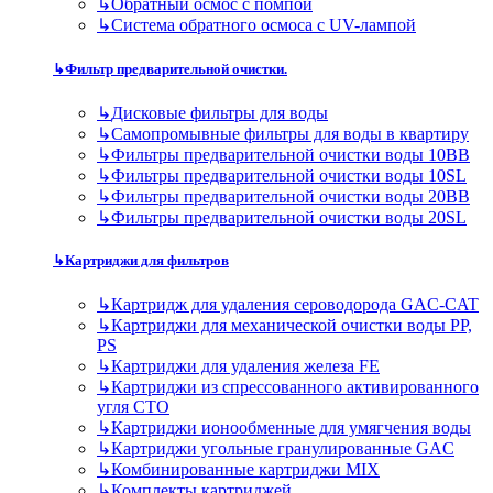
↳
Обратный осмос с помпой
↳
Система обратного осмоса с UV-лампой
↳
Фильтр предварительной очистки.
↳
Дисковые фильтры для воды
↳
Самопромывные фильтры для воды в квартиру
↳
Фильтры предварительной очистки воды 10BB
↳
Фильтры предварительной очистки воды 10SL
↳
Фильтры предварительной очистки воды 20BB
↳
Фильтры предварительной очистки воды 20SL
↳
Картриджи для фильтров
↳
Картридж для удаления сероводорода GAC-CAT
↳
Картриджи для механической очистки воды PP,
PS
↳
Картриджи для удаления железа FE
↳
Картриджи из спрессованного активированного
угля CTO
↳
Картриджи ионообменные для умягчения воды
↳
Картриджи угольные гранулированные GAC
↳
Комбинированные картриджи MIX
↳
Комплекты картриджей