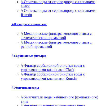
↳
Очистка воды от сероводорода с клапанами
Clack
↳
Очистка воды от сероводорода с клапанами
Runxin
↳
Фильтры механические
↳
Механические фильтры колонного типа с
автоматической промывкой
↳
Механические фильтры колонного типа с
ручной промывкой
↳
Сорбционные фильтры
↳
Фильтр сорбционной очистки воды с
управляющими клапанами Clack
↳
Фильтр сорбционной очистки воды с
управляющими клапанами Runxin
↳
Умягчители воды
↳
Умягчители воды кабинетного (компактного)
типа
↳
Фильтры умягчители колонного типа