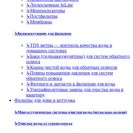
↳
Легкосъемные InLine
↳
Минерализаторы
↳
Постфильтры
↳
Мембраны
↳
Комплектующие для фильтров
↳
TDS метры — контроль качества воды в
домашних системах
↳
Баки (гидроаккумуляторы) для систем обратного
осмоса
↳
Краны чистой воды для обратных осмосов
↳
Помпы повышения давления для систем
обратного осмоса
↳
Фитинги и запчасти к фильтрам для воды
↳
Ультрафиолетовые лампы для очистки воды в
квартиру
Фильтры для дома и коттеджа
↳
Многоступенчатые системы очистки воды (несколько колонн)
↳
Очистка воды от сероводорода