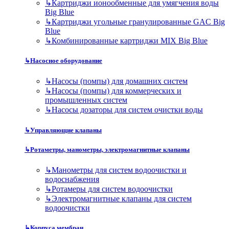
↳
Картриджи ионообменные для умягчения воды
Big Blue
↳
Картриджи угольные гранулированные GAC Big
Blue
↳
Комбинированные картриджи MIX Big Blue
↳
Насосное оборудование
↳
Насосы (помпы) для домашних систем
↳
Насосы (помпы) для коммерческих и
промышленных систем
↳
Насосы дозаторы для систем очистки воды
↳
Управляющие клапаны
↳
Ротаметры, манометры, электромагнитные клапаны
↳
Манометры для систем водоочистки и
водоснабжения
↳
Ротамеры для систем водоочистки
↳
Электромагнитные клапаны для систем
водоочистки
↳
Корпуса мембран