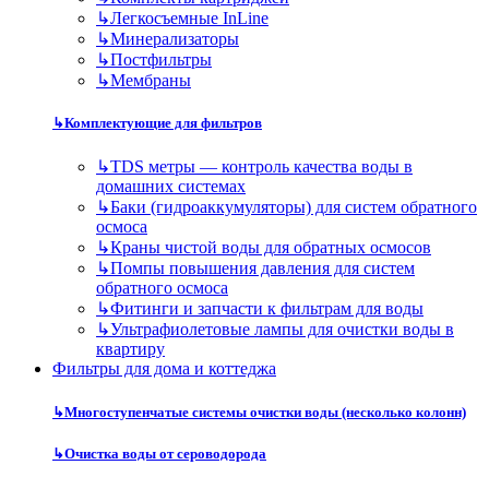
↳
Легкосъемные InLine
↳
Минерализаторы
↳
Постфильтры
↳
Мембраны
↳
Комплектующие для фильтров
↳
TDS метры — контроль качества воды в
домашних системах
↳
Баки (гидроаккумуляторы) для систем обратного
осмоса
↳
Краны чистой воды для обратных осмосов
↳
Помпы повышения давления для систем
обратного осмоса
↳
Фитинги и запчасти к фильтрам для воды
↳
Ультрафиолетовые лампы для очистки воды в
квартиру
Фильтры для дома и коттеджа
↳
Многоступенчатые системы очистки воды (несколько колонн)
↳
Очистка воды от сероводорода