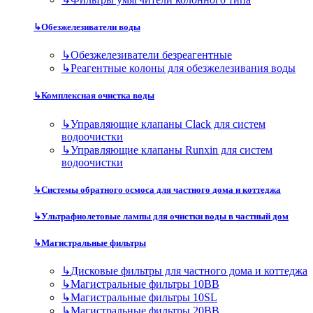
↳
Обезжелезиватели воды
↳
Обезжелезиватели безреагентные
↳
Реагентные колоны для обезжелезивания воды
↳
Комплексная очистка воды
↳
Управляющие клапаны Clack для систем
водоочистки
↳
Управляющие клапаны Runxin для систем
водоочистки
↳
Системы обратного осмоса для частного дома и коттеджа
↳
Ультрафиолетовые лампы для очистки воды в частный дом
↳
Магистральные фильтры
↳
Дисковые фильтры для частного дома и коттеджа
↳
Магистральные фильтры 10BB
↳
Магистральные фильтры 10SL
↳
Магистральные фильтры 20BB