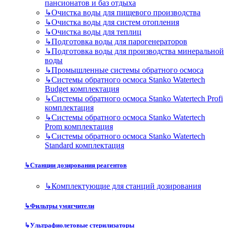
пансионатов и баз отдыха
↳
Очистка воды для пищевого производства
↳
Очистка воды для систем отопления
↳
Очистка воды для теплиц
↳
Подготовка воды для парогенераторов
↳
Подготовка воды для производства минеральной
воды
↳
Промышленные системы обратного осмоса
↳
Системы обратного осмоса Stanko Watertech
Budget комплектация
↳
Системы обратного осмоса Stanko Watertech Profi
комплектация
↳
Системы обратного осмоса Stanko Watertech
Prom комплектация
↳
Системы обратного осмоса Stanko Watertech
Standard комплектация
↳
Станции дозирования реагентов
↳
Комплектующие для станций дозирования
↳
Фильтры умягчители
↳
Ультрафиолетовые стерилизаторы