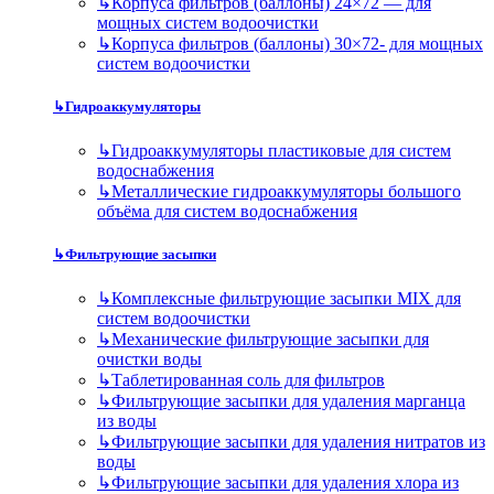
↳
Корпуса фильтров (баллоны) 24×72 — для
мощных систем водоочистки
↳
Корпуса фильтров (баллоны) 30×72- для мощных
систем водоочистки
↳
Гидроаккумуляторы
↳
Гидроаккумуляторы пластиковые для систем
водоснабжения
↳
Металлические гидроаккумуляторы большого
объёма для систем водоснабжения
↳
Фильтрующие засыпки
↳
Комплексные фильтрующие засыпки MIX для
систем водоочистки
↳
Механические фильтрующие засыпки для
очистки воды
↳
Таблетированная соль для фильтров
↳
Фильтрующие засыпки для удаления марганца
из воды
↳
Фильтрующие засыпки для удаления нитратов из
воды
↳
Фильтрующие засыпки для удаления хлора из