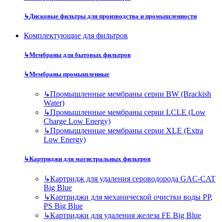
↳
Дисковые фильтры для производства и промышленности
Комплектующие для фильтров
↳
Мембраны для бытовых фильтров
↳
Мембраны промышленные
↳
Промышленные мембраны серии BW (Brackish
Water)
↳
Промышленные мембраны серии LCLE (Low
Charge Low Energy)
↳
Промышленные мембраны серии XLE (Extra
Low Energy)
↳
Картриджи для магистральных фильтров
↳
Картридж для удаления сероводорода GAC-CAT
Big Blue
↳
Картриджи для механической очистки воды PP,
PS Big Blue
↳
Картриджи для удаления железа FE Big Blue