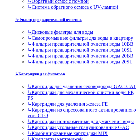
↳
Обратный осмос с помпой
↳
Система обратного осмоса с UV-лампой
↳
Фильтр предварительной очистки.
↳
Дисковые фильтры для воды
↳
Самопромывные фильтры для воды в квартиру
↳
Фильтры предварительной очистки воды 10BB
↳
Фильтры предварительной очистки воды 10SL
↳
Фильтры предварительной очистки воды 20BB
↳
Фильтры предварительной очистки воды 20SL
↳
Картриджи для фильтров
↳
Картридж для удаления сероводорода GAC-CAT
↳
Картриджи для механической очистки воды PP,
PS
↳
Картриджи для удаления железа FE
↳
Картриджи из спрессованного активированного
угля CTO
↳
Картриджи ионообменные для умягчения воды
↳
Картриджи угольные гранулированные GAC
↳
Комбинированные картриджи MIX
↳
Комплекты картриджей