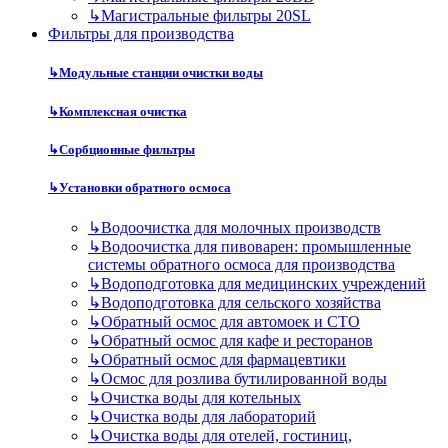
↳
Магистральные фильтры 20SL
Фильтры для производства
↳
Модульные станции очистки воды
↳
Комплексная очистка
↳
Сорбционные фильтры
↳
Установки обратного осмоса
↳
Водоочистка для молочных производств
↳
Водоочистка для пивоварен: промышленные
системы обратного осмоса для производства
↳
Водоподготовка для медицинских учреждений
↳
Водоподготовка для сельского хозяйства
↳
Обратный осмос для автомоек и СТО
↳
Обратный осмос для кафе и ресторанов
↳
Обратный осмос для фармацевтики
↳
Осмос для розлива бутилированной воды
↳
Очистка воды для котельных
↳
Очистка воды для лабораторий
↳
Очистка воды для отелей, гостиниц,