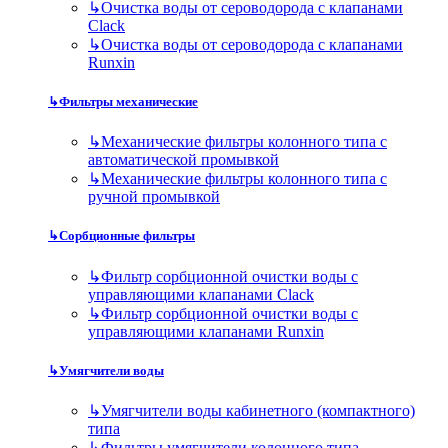
↳
Очистка воды от сероводорода с клапанами
Clack
↳
Очистка воды от сероводорода с клапанами
Runxin
↳
Фильтры механические
↳
Механические фильтры колонного типа с
автоматической промывкой
↳
Механические фильтры колонного типа с
ручной промывкой
↳
Сорбционные фильтры
↳
Фильтр сорбционной очистки воды с
управляющими клапанами Clack
↳
Фильтр сорбционной очистки воды с
управляющими клапанами Runxin
↳
Умягчители воды
↳
Умягчители воды кабинетного (компактного)
типа
↳
Фильтры умягчители колонного типа