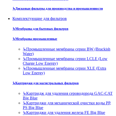
↳
Дисковые фильтры для производства и промышленности
Комплектующие для фильтров
↳
Мембраны для бытовых фильтров
↳
Мембраны промышленные
↳
Промышленные мембраны серии BW (Brackish
Water)
↳
Промышленные мембраны серии LCLE (Low
Charge Low Energy)
↳
Промышленные мембраны серии XLE (Extra
Low Energy)
↳
Картриджи для магистральных фильтров
↳
Картридж для удаления сероводорода GAC-CAT
Big Blue
↳
Картриджи для механической очистки воды PP,
PS Big Blue
↳
Картриджи для удаления железа FE Big Blue