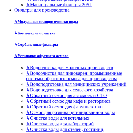
↳
Магистральные фильтры 20SL
Фильтры для производства
↳
Модульные станции очистки воды
↳
Комплексная очистка
↳
Сорбционные фильтры
↳
Установки обратного осмоса
↳
Водоочистка для молочных производств
↳
Водоочистка для пивоварен: промышленные
системы обратного осмоса для производства
↳
Водоподготовка для медицинских учреждений
↳
Водоподготовка для сельского хозяйства
↳
Обратный осмос для автомоек и СТО
↳
Обратный осмос для кафе и ресторанов
↳
Обратный осмос для фармацевтики
↳
Осмос для розлива бутилированной воды
↳
Очистка воды для котельных
↳
Очистка воды для лабораторий
↳
Очистка воды для отелей, гостиниц,