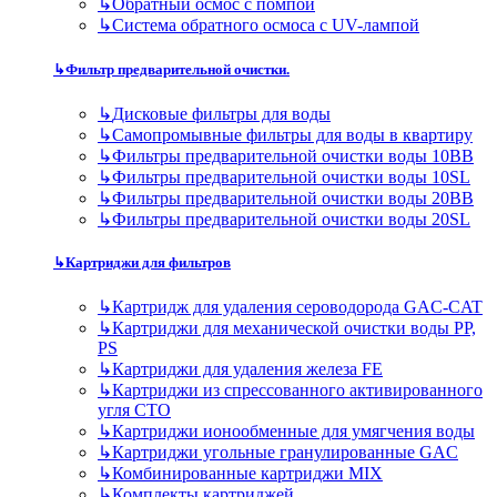
↳
Обратный осмос с помпой
↳
Система обратного осмоса с UV-лампой
↳
Фильтр предварительной очистки.
↳
Дисковые фильтры для воды
↳
Самопромывные фильтры для воды в квартиру
↳
Фильтры предварительной очистки воды 10BB
↳
Фильтры предварительной очистки воды 10SL
↳
Фильтры предварительной очистки воды 20BB
↳
Фильтры предварительной очистки воды 20SL
↳
Картриджи для фильтров
↳
Картридж для удаления сероводорода GAC-CAT
↳
Картриджи для механической очистки воды PP,
PS
↳
Картриджи для удаления железа FE
↳
Картриджи из спрессованного активированного
угля CTO
↳
Картриджи ионообменные для умягчения воды
↳
Картриджи угольные гранулированные GAC
↳
Комбинированные картриджи MIX
↳
Комплекты картриджей