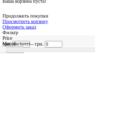
Ваша корзина пуста!
Продолжить покупки
Просмотреть корзину
Оформить заказ
Фильтр
Price
Manufacturers
грн.
–
грн.
41
STANKO Waterteach