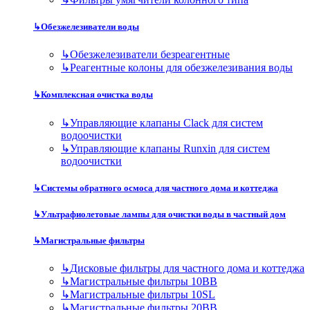
↳
Обезжелезиватели воды
↳
Обезжелезиватели безреагентные
↳
Реагентные колоны для обезжелезивания воды
↳
Комплексная очистка воды
↳
Управляющие клапаны Clack для систем
водоочистки
↳
Управляющие клапаны Runxin для систем
водоочистки
↳
Системы обратного осмоса для частного дома и коттеджа
↳
Ультрафиолетовые лампы для очистки воды в частный дом
↳
Магистральные фильтры
↳
Дисковые фильтры для частного дома и коттеджа
↳
Магистральные фильтры 10BB
↳
Магистральные фильтры 10SL
↳
Магистральные фильтры 20BB