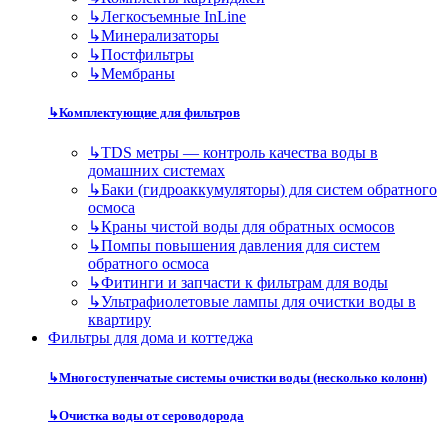
↳
Легкосъемные InLine
↳
Минерализаторы
↳
Постфильтры
↳
Мембраны
↳
Комплектующие для фильтров
↳
TDS метры — контроль качества воды в
домашних системах
↳
Баки (гидроаккумуляторы) для систем обратного
осмоса
↳
Краны чистой воды для обратных осмосов
↳
Помпы повышения давления для систем
обратного осмоса
↳
Фитинги и запчасти к фильтрам для воды
↳
Ультрафиолетовые лампы для очистки воды в
квартиру
Фильтры для дома и коттеджа
↳
Многоступенчатые системы очистки воды (несколько колонн)
↳
Очистка воды от сероводорода