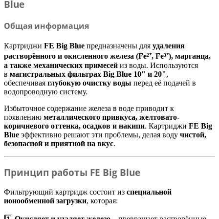
Blue
Общая информация
Картриджи
FE Big Blue
предназначены для
удаления
растворённого и окисленного железа (Fe²⁺, Fe³⁺), марганца,
а также механических примесей
из воды. Используются
в
магистральных фильтрах Big Blue 10" и 20"
,
обеспечивая
глубокую очистку воды
перед её подачей в
водопроводную систему.
Избыточное содержание железа в воде приводит к
появлению
металлического привкуса, желтовато-
коричневого оттенка, осадков и накипи
. Картриджи
FE Big
Blue
эффективно решают эти проблемы, делая воду
чистой,
безопасной и приятной на вкус
.
Принцип работы FE Big Blue
Фильтрующий картридж состоит из
специальной
ионообменной загрузки
, которая:
1️⃣
Окисляет и удаляет железо
– превращает растворённые