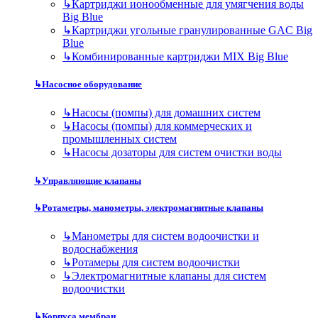
↳
Картриджи ионообменные для умягчения воды
Big Blue
↳
Картриджи угольные гранулированные GAC Big
Blue
↳
Комбинированные картриджи MIX Big Blue
↳
Насосное оборудование
↳
Насосы (помпы) для домашних систем
↳
Насосы (помпы) для коммерческих и
промышленных систем
↳
Насосы дозаторы для систем очистки воды
↳
Управляющие клапаны
↳
Ротаметры, манометры, электромагнитные клапаны
↳
Манометры для систем водоочистки и
водоснабжения
↳
Ротамеры для систем водоочистки
↳
Электромагнитные клапаны для систем
водоочистки
↳
Корпуса мембран