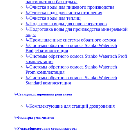
пансионатов и баз отдыха
↳
Очистка воды для пищевого производства
↳
Очистка воды для систем отопления
↳
Очистка воды для теплиц
↳
Подготовка воды для парогенераторов
↳
Подготовка воды для производства минеральной
воды
↳
Промышленные системы обратного осмоса
↳
Системы обратного осмоса Stanko Watertech
Budget комплектация
↳
Системы обратного осмоса Stanko Watertech Profi
комплектация
↳
Системы обратного осмоса Stanko Watertech
Prom комплектация
↳
Системы обратного осмоса Stanko Watertech
Standard комплектация
↳
Станции дозирования реагентов
↳
Комплектующие для станций дозирования
↳
Фильтры умягчители
↳
Ультрафиолетовые стерилизаторы