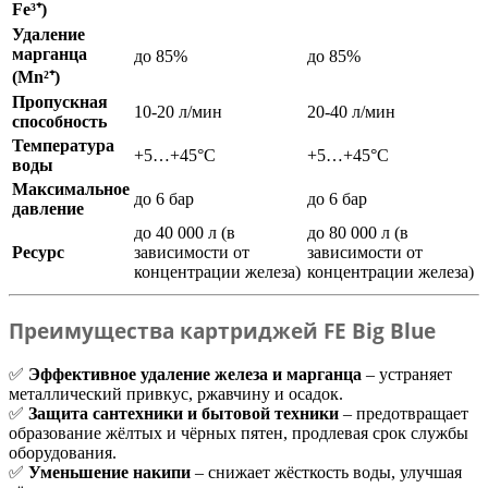
Fe³⁺)
Удаление
марганца
до 85%
до 85%
(Mn²⁺)
Пропускная
10-20 л/мин
20-40 л/мин
способность
Температура
+5…+45°C
+5…+45°C
воды
Максимальное
до 6 бар
до 6 бар
давление
до 40 000 л (в
до 80 000 л (в
Ресурс
зависимости от
зависимости от
концентрации железа)
концентрации железа)
Преимущества картриджей FE Big Blue
✅
Эффективное удаление железа и марганца
– устраняет
металлический привкус, ржавчину и осадок.
✅
Защита сантехники и бытовой техники
– предотвращает
образование жёлтых и чёрных пятен, продлевая срок службы
оборудования.
✅
Уменьшение накипи
– снижает жёсткость воды, улучшая