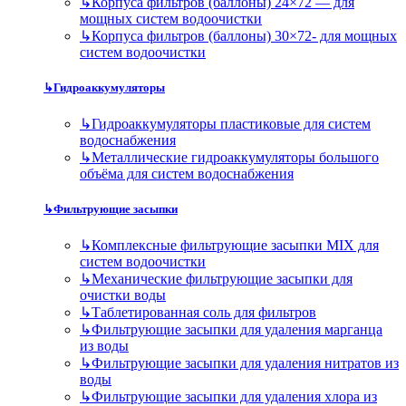
↳
Корпуса фильтров (баллоны) 24×72 — для
мощных систем водоочистки
↳
Корпуса фильтров (баллоны) 30×72- для мощных
систем водоочистки
↳
Гидроаккумуляторы
↳
Гидроаккумуляторы пластиковые для систем
водоснабжения
↳
Металлические гидроаккумуляторы большого
объёма для систем водоснабжения
↳
Фильтрующие засыпки
↳
Комплексные фильтрующие засыпки MIX для
систем водоочистки
↳
Механические фильтрующие засыпки для
очистки воды
↳
Таблетированная соль для фильтров
↳
Фильтрующие засыпки для удаления марганца
из воды
↳
Фильтрующие засыпки для удаления нитратов из
воды
↳
Фильтрующие засыпки для удаления хлора из