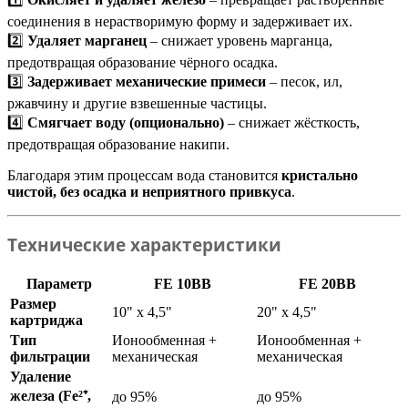
соединения в нерастворимую форму и задерживает их.
2️⃣
Удаляет марганец
– снижает уровень марганца,
предотвращая образование чёрного осадка.
3️⃣
Задерживает механические примеси
– песок, ил,
ржавчину и другие взвешенные частицы.
4️⃣
Смягчает воду (опционально)
– снижает жёсткость,
предотвращая образование накипи.
Благодаря этим процессам вода становится
кристально
чистой, без осадка и неприятного привкуса
.
Технические характеристики
Параметр
FE 10BB
FE 20BB
Размер
10" x 4,5"
20" x 4,5"
картриджа
Тип
Ионообменная +
Ионообменная +
фильтрации
механическая
механическая
Удаление
железа (Fe²⁺,
до 95%
до 95%