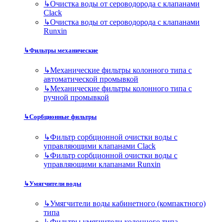
↳
Очистка воды от сероводорода с клапанами
Clack
↳
Очистка воды от сероводорода с клапанами
Runxin
↳
Фильтры механические
↳
Механические фильтры колонного типа с
автоматической промывкой
↳
Механические фильтры колонного типа с
ручной промывкой
↳
Сорбционные фильтры
↳
Фильтр сорбционной очистки воды с
управляющими клапанами Clack
↳
Фильтр сорбционной очистки воды с
управляющими клапанами Runxin
↳
Умягчители воды
↳
Умягчители воды кабинетного (компактного)
типа
↳
Фильтры умягчители колонного типа