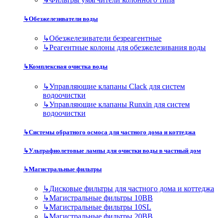
↳
Обезжелезиватели воды
↳
Обезжелезиватели безреагентные
↳
Реагентные колоны для обезжелезивания воды
↳
Комплексная очистка воды
↳
Управляющие клапаны Clack для систем
водоочистки
↳
Управляющие клапаны Runxin для систем
водоочистки
↳
Системы обратного осмоса для частного дома и коттеджа
↳
Ультрафиолетовые лампы для очистки воды в частный дом
↳
Магистральные фильтры
↳
Дисковые фильтры для частного дома и коттеджа
↳
Магистральные фильтры 10BB
↳
Магистральные фильтры 10SL
↳
Магистральные фильтры 20BB