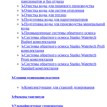
пансионатов и баз отдыха
↳
Очистка воды для пищевого производства
↳
Очистка воды для систем отопления
↳
Очистка воды для теплиц
↳
Подготовка воды для парогенераторов
↳
Подготовка воды для производства минеральной
воды
↳
Промышленные системы обратного осмоса
↳
Системы обратного осмоса Stanko Watertech
Budget комплектация
↳
Системы обратного осмоса Stanko Watertech Profi
комплектация
↳
Системы обратного осмоса Stanko Watertech
Prom комплектация
↳
Системы обратного осмоса Stanko Watertech
Standard комплектация
↳
Станции дозирования реагентов
↳
Комплектующие для станций дозирования
↳
Фильтры умягчители
↳
Ультрафиолетовые стерилизаторы