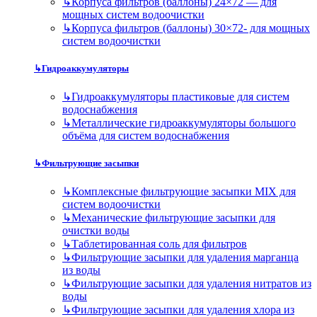
↳
Корпуса фильтров (баллоны) 24×72 — для
мощных систем водоочистки
↳
Корпуса фильтров (баллоны) 30×72- для мощных
систем водоочистки
↳
Гидроаккумуляторы
↳
Гидроаккумуляторы пластиковые для систем
водоснабжения
↳
Металлические гидроаккумуляторы большого
объёма для систем водоснабжения
↳
Фильтрующие засыпки
↳
Комплексные фильтрующие засыпки MIX для
систем водоочистки
↳
Механические фильтрующие засыпки для
очистки воды
↳
Таблетированная соль для фильтров
↳
Фильтрующие засыпки для удаления марганца
из воды
↳
Фильтрующие засыпки для удаления нитратов из
воды
↳
Фильтрующие засыпки для удаления хлора из