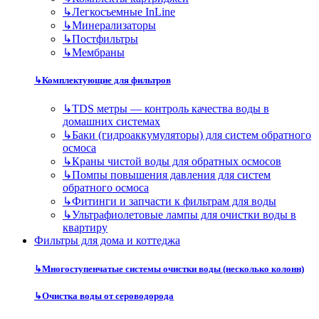
↳
Легкосъемные InLine
↳
Минерализаторы
↳
Постфильтры
↳
Мембраны
↳
Комплектующие для фильтров
↳
TDS метры — контроль качества воды в
домашних системах
↳
Баки (гидроаккумуляторы) для систем обратного
осмоса
↳
Краны чистой воды для обратных осмосов
↳
Помпы повышения давления для систем
обратного осмоса
↳
Фитинги и запчасти к фильтрам для воды
↳
Ультрафиолетовые лампы для очистки воды в
квартиру
Фильтры для дома и коттеджа
↳
Многоступенчатые системы очистки воды (несколько колонн)
↳
Очистка воды от сероводорода