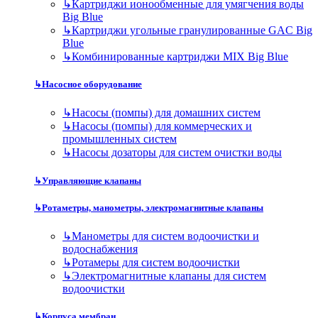
↳
Картриджи ионообменные для умягчения воды
Big Blue
↳
Картриджи угольные гранулированные GAC Big
Blue
↳
Комбинированные картриджи MIX Big Blue
↳
Насосное оборудование
↳
Насосы (помпы) для домашних систем
↳
Насосы (помпы) для коммерческих и
промышленных систем
↳
Насосы дозаторы для систем очистки воды
↳
Управляющие клапаны
↳
Ротаметры, манометры, электромагнитные клапаны
↳
Манометры для систем водоочистки и
водоснабжения
↳
Ротамеры для систем водоочистки
↳
Электромагнитные клапаны для систем
водоочистки
↳
Корпуса мембран