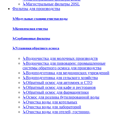
↳
Магистральные фильтры 20SL
Фильтры для производства
↳
Модульные станции очистки воды
↳
Комплексная очистка
↳
Сорбционные фильтры
↳
Установки обратного осмоса
↳
Водоочистка для молочных производств
↳
Водоочистка для пивоварен: промышленные
системы обратного осмоса для производства
↳
Водоподготовка для медицинских учреждений
↳
Водоподготовка для сельского хозяйства
↳
Обратный осмос для автомоек и СТО
↳
Обратный осмос для кафе и ресторанов
↳
Обратный осмос для фармацевтики
↳
Осмос для розлива бутилированной воды
↳
Очистка воды для котельных
↳
Очистка воды для лабораторий
↳
Очистка воды для отелей, гостиниц,