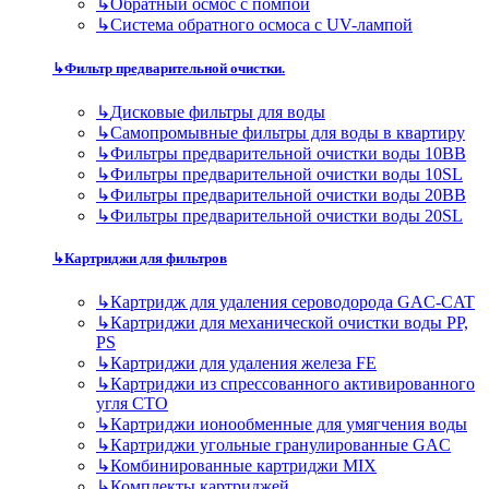
↳
Обратный осмос с помпой
↳
Система обратного осмоса с UV-лампой
↳
Фильтр предварительной очистки.
↳
Дисковые фильтры для воды
↳
Самопромывные фильтры для воды в квартиру
↳
Фильтры предварительной очистки воды 10BB
↳
Фильтры предварительной очистки воды 10SL
↳
Фильтры предварительной очистки воды 20BB
↳
Фильтры предварительной очистки воды 20SL
↳
Картриджи для фильтров
↳
Картридж для удаления сероводорода GAC-CAT
↳
Картриджи для механической очистки воды PP,
PS
↳
Картриджи для удаления железа FE
↳
Картриджи из спрессованного активированного
угля CTO
↳
Картриджи ионообменные для умягчения воды
↳
Картриджи угольные гранулированные GAC
↳
Комбинированные картриджи MIX
↳
Комплекты картриджей