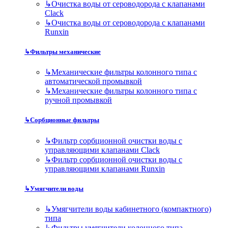
↳
Очистка воды от сероводорода с клапанами
Clack
↳
Очистка воды от сероводорода с клапанами
Runxin
↳
Фильтры механические
↳
Механические фильтры колонного типа с
автоматической промывкой
↳
Механические фильтры колонного типа с
ручной промывкой
↳
Сорбционные фильтры
↳
Фильтр сорбционной очистки воды с
управляющими клапанами Clack
↳
Фильтр сорбционной очистки воды с
управляющими клапанами Runxin
↳
Умягчители воды
↳
Умягчители воды кабинетного (компактного)
типа
↳
Фильтры умягчители колонного типа