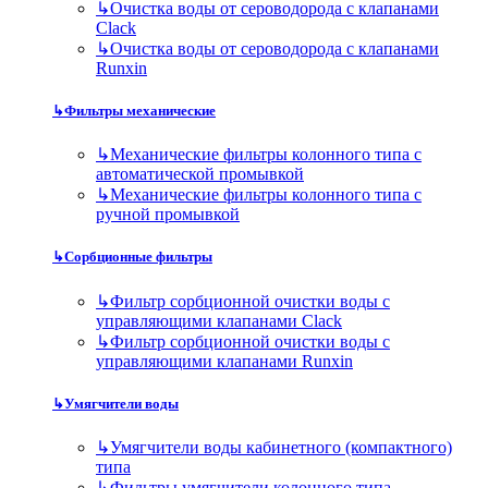
↳
Очистка воды от сероводорода с клапанами
Clack
↳
Очистка воды от сероводорода с клапанами
Runxin
↳
Фильтры механические
↳
Механические фильтры колонного типа с
автоматической промывкой
↳
Механические фильтры колонного типа с
ручной промывкой
↳
Сорбционные фильтры
↳
Фильтр сорбционной очистки воды с
управляющими клапанами Clack
↳
Фильтр сорбционной очистки воды с
управляющими клапанами Runxin
↳
Умягчители воды
↳
Умягчители воды кабинетного (компактного)
типа
↳
Фильтры умягчители колонного типа