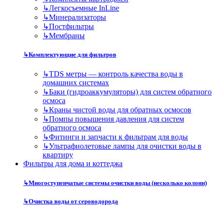
↳
Легкосъемные InLine
↳
Минерализаторы
↳
Постфильтры
↳
Мембраны
↳
Комплектующие для фильтров
↳
TDS метры — контроль качества воды в
домашних системах
↳
Баки (гидроаккумуляторы) для систем обратного
осмоса
↳
Краны чистой воды для обратных осмосов
↳
Помпы повышения давления для систем
обратного осмоса
↳
Фитинги и запчасти к фильтрам для воды
↳
Ультрафиолетовые лампы для очистки воды в
квартиру
Фильтры для дома и коттеджа
↳
Многоступенчатые системы очистки воды (несколько колонн)
↳
Очистка воды от сероводорода