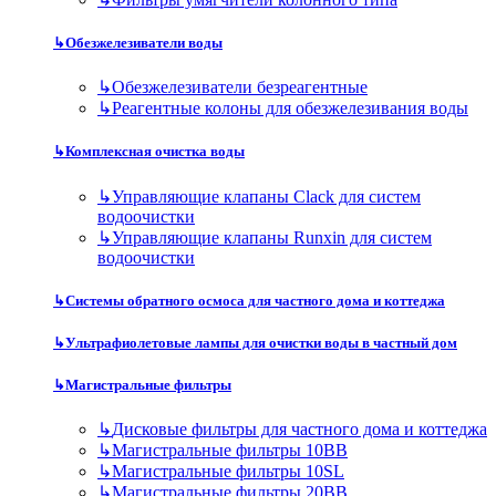
↳
Обезжелезиватели воды
↳
Обезжелезиватели безреагентные
↳
Реагентные колоны для обезжелезивания воды
↳
Комплексная очистка воды
↳
Управляющие клапаны Clack для систем
водоочистки
↳
Управляющие клапаны Runxin для систем
водоочистки
↳
Системы обратного осмоса для частного дома и коттеджа
↳
Ультрафиолетовые лампы для очистки воды в частный дом
↳
Магистральные фильтры
↳
Дисковые фильтры для частного дома и коттеджа
↳
Магистральные фильтры 10BB
↳
Магистральные фильтры 10SL
↳
Магистральные фильтры 20BB