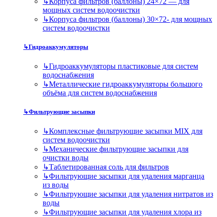
↳
Корпуса фильтров (баллоны) 24×72 — для
мощных систем водоочистки
↳
Корпуса фильтров (баллоны) 30×72- для мощных
систем водоочистки
↳
Гидроаккумуляторы
↳
Гидроаккумуляторы пластиковые для систем
водоснабжения
↳
Металлические гидроаккумуляторы большого
объёма для систем водоснабжения
↳
Фильтрующие засыпки
↳
Комплексные фильтрующие засыпки MIX для
систем водоочистки
↳
Механические фильтрующие засыпки для
очистки воды
↳
Таблетированная соль для фильтров
↳
Фильтрующие засыпки для удаления марганца
из воды
↳
Фильтрующие засыпки для удаления нитратов из
воды
↳
Фильтрующие засыпки для удаления хлора из