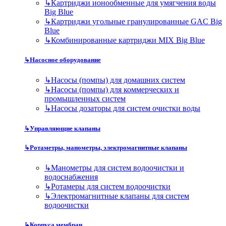
↳
Картриджи ионообменные для умягчения воды
Big Blue
↳
Картриджи угольные гранулированные GAC Big
Blue
↳
Комбинированные картриджи MIX Big Blue
↳
Насосное оборудование
↳
Насосы (помпы) для домашних систем
↳
Насосы (помпы) для коммерческих и
промышленных систем
↳
Насосы дозаторы для систем очистки воды
↳
Управляющие клапаны
↳
Ротаметры, манометры, электромагнитные клапаны
↳
Манометры для систем водоочистки и
водоснабжения
↳
Ротамеры для систем водоочистки
↳
Электромагнитные клапаны для систем
водоочистки
↳
Корпуса мембран