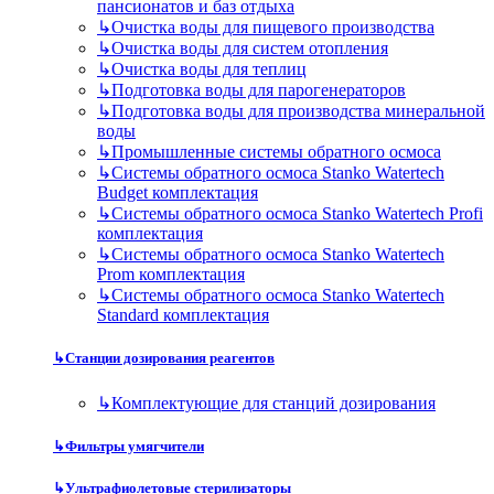
пансионатов и баз отдыха
↳
Очистка воды для пищевого производства
↳
Очистка воды для систем отопления
↳
Очистка воды для теплиц
↳
Подготовка воды для парогенераторов
↳
Подготовка воды для производства минеральной
воды
↳
Промышленные системы обратного осмоса
↳
Системы обратного осмоса Stanko Watertech
Budget комплектация
↳
Системы обратного осмоса Stanko Watertech Profi
комплектация
↳
Системы обратного осмоса Stanko Watertech
Prom комплектация
↳
Системы обратного осмоса Stanko Watertech
Standard комплектация
↳
Станции дозирования реагентов
↳
Комплектующие для станций дозирования
↳
Фильтры умягчители
↳
Ультрафиолетовые стерилизаторы