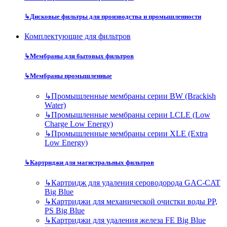
↳
Дисковые фильтры для производства и промышленности
Комплектующие для фильтров
↳
Мембраны для бытовых фильтров
↳
Мембраны промышленные
↳
Промышленные мембраны серии BW (Brackish
Water)
↳
Промышленные мембраны серии LCLE (Low
Charge Low Energy)
↳
Промышленные мембраны серии XLE (Extra
Low Energy)
↳
Картриджи для магистральных фильтров
↳
Картридж для удаления сероводорода GAC-CAT
Big Blue
↳
Картриджи для механической очистки воды PP,
PS Big Blue
↳
Картриджи для удаления железа FE Big Blue