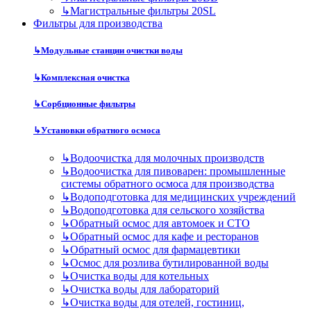
↳
Магистральные фильтры 20SL
Фильтры для производства
↳
Модульные станции очистки воды
↳
Комплексная очистка
↳
Сорбционные фильтры
↳
Установки обратного осмоса
↳
Водоочистка для молочных производств
↳
Водоочистка для пивоварен: промышленные
системы обратного осмоса для производства
↳
Водоподготовка для медицинских учреждений
↳
Водоподготовка для сельского хозяйства
↳
Обратный осмос для автомоек и СТО
↳
Обратный осмос для кафе и ресторанов
↳
Обратный осмос для фармацевтики
↳
Осмос для розлива бутилированной воды
↳
Очистка воды для котельных
↳
Очистка воды для лабораторий
↳
Очистка воды для отелей, гостиниц,