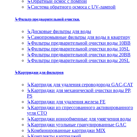
↳
Обратный осмос с помпой
↳
Система обратного осмоса с UV-лампой
↳
Фильтр предварительной очистки.
↳
Дисковые фильтры для воды
↳
Самопромывные фильтры для воды в квартиру
↳
Фильтры предварительной очистки воды 10BB
↳
Фильтры предварительной очистки воды 10SL
↳
Фильтры предварительной очистки воды 20BB
↳
Фильтры предварительной очистки воды 20SL
↳
Картриджи для фильтров
↳
Картридж для удаления сероводорода GAC-CAT
↳
Картриджи для механической очистки воды PP,
PS
↳
Картриджи для удаления железа FE
↳
Картриджи из спрессованного активированного
угля CTO
↳
Картриджи ионообменные для умягчения воды
↳
Картриджи угольные гранулированные GAC
↳
Комбинированные картриджи MIX
↳
Комплекты картриджей