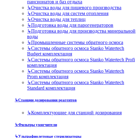
пансионатов и баз отдыха
↳
Очистка воды для пищевого производства
↳
Очистка воды для систем отопления
↳
Очистка воды для теплиц
↳
Подготовка воды для парогенераторов
↳
Подготовка воды для производства минеральной
воды
↳
Промышленные системы обратного осмоса
↳
Системы обратного осмоса Stanko Watertech
Budget комплектация
↳
Системы обратного осмоса Stanko Watertech Profi
комплектация
↳
Системы обратного осмоса Stanko Watertech
Prom комплектация
↳
Системы обратного осмоса Stanko Watertech
Standard комплектация
↳
Станции дозирования реагентов
↳
Комплектующие для станций дозирования
↳
Фильтры умягчители
↳
Ультрафиолетовые стерилизаторы