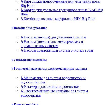
↳
Картриджи ионообменные для умягчения воды
Big Blue
↳
Картриджи угольные гранулированные GAC Big
Blue
↳
Комбинированные картриджи MIX Big Blue
↳
Насосное оборудование
↳
Насосы (помпы) для домашних систем
↳
Насосы (помпы) для коммерческих и
промышленных систем
↳
Насосы дозаторы для систем очистки воды
↳
Управляющие клапаны
↳
Ротаметры, манометры, электромагнитные клапаны
↳
Манометры для систем водоочистки и
водоснабжения
↳
Ротамеры для систем водоочистки
↳
Электромагнитные клапаны для систем
водоочистки
↳
Корпуса мембран