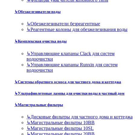
↳
Обезжелезиватели воды
↳
Обезжелезиватели безреагентные
↳
Реагентные колоны для обезжелезивания воды
↳
Комплексная очистка воды
↳
Управляющие клапаны Clack для систем
водоочистки
↳
Управляющие клапаны Runxin для систем
водоочистки
↳
Системы обратного осмоса для частного дома и коттеджа
↳
Ультрафиолетовые лампы для очистки воды в частный дом
↳
Магистральные фильтры
↳
Дисковые фильтры для частного дома и коттеджа
↳
Магистральные фильтры 10BB
↳
Магистральные фильтры 10SL
↳
Магистральные фильтры 20BB