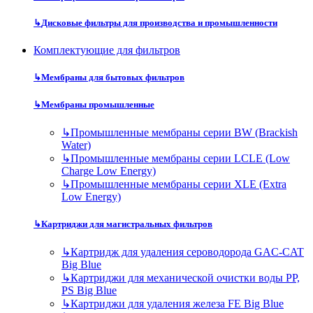
↳
Дисковые фильтры для производства и промышленности
Комплектующие для фильтров
↳
Мембраны для бытовых фильтров
↳
Мембраны промышленные
↳
Промышленные мембраны серии BW (Brackish
Water)
↳
Промышленные мембраны серии LCLE (Low
Charge Low Energy)
↳
Промышленные мембраны серии XLE (Extra
Low Energy)
↳
Картриджи для магистральных фильтров
↳
Картридж для удаления сероводорода GAC-CAT
Big Blue
↳
Картриджи для механической очистки воды PP,
PS Big Blue
↳
Картриджи для удаления железа FE Big Blue