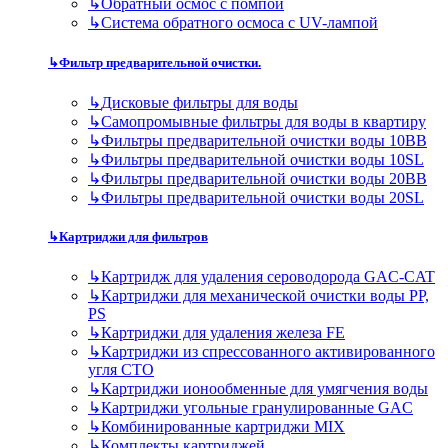
↳
Обратный осмос с помпой
↳
Система обратного осмоса с UV-лампой
↳
Фильтр предварительной очистки.
↳
Дисковые фильтры для воды
↳
Самопромывные фильтры для воды в квартиру
↳
Фильтры предварительной очистки воды 10BB
↳
Фильтры предварительной очистки воды 10SL
↳
Фильтры предварительной очистки воды 20BB
↳
Фильтры предварительной очистки воды 20SL
↳
Картриджи для фильтров
↳
Картридж для удаления сероводорода GAC-CAT
↳
Картриджи для механической очистки воды PP,
PS
↳
Картриджи для удаления железа FE
↳
Картриджи из спрессованного активированного
угля CTO
↳
Картриджи ионообменные для умягчения воды
↳
Картриджи угольные гранулированные GAC
↳
Комбинированные картриджи MIX
↳
Комплекты картриджей