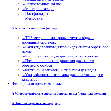
↳
Легкосъемные InLine
↳
Минерализаторы
↳
Постфильтры
↳
Мембраны
↳
Комплектующие для фильтров
↳
TDS метры — контроль качества воды в
домашних системах
↳
Баки (гидроаккумуляторы) для систем обратного
осмоса
↳
Краны чистой воды для обратных осмосов
↳
Помпы повышения давления для систем
обратного осмоса
↳
Фитинги и запчасти к фильтрам для воды
↳
Ультрафиолетовые лампы для очистки воды в
квартиру
Фильтры для дома и коттеджа
↳
Многоступенчатые системы очистки воды (несколько колонн)
↳
Очистка воды от сероводорода