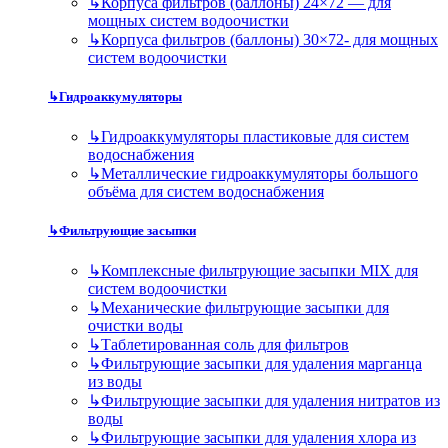
↳
Корпуса фильтров (баллоны) 24×72 — для
мощных систем водоочистки
↳
Корпуса фильтров (баллоны) 30×72- для мощных
систем водоочистки
↳
Гидроаккумуляторы
↳
Гидроаккумуляторы пластиковые для систем
водоснабжения
↳
Металлические гидроаккумуляторы большого
объёма для систем водоснабжения
↳
Фильтрующие засыпки
↳
Комплексные фильтрующие засыпки MIX для
систем водоочистки
↳
Механические фильтрующие засыпки для
очистки воды
↳
Таблетированная соль для фильтров
↳
Фильтрующие засыпки для удаления марганца
из воды
↳
Фильтрующие засыпки для удаления нитратов из
воды
↳
Фильтрующие засыпки для удаления хлора из