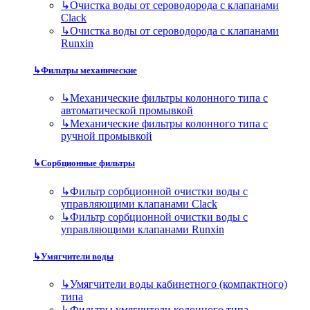
↳
Очистка воды от сероводорода с клапанами
Clack
↳
Очистка воды от сероводорода с клапанами
Runxin
↳
Фильтры механические
↳
Механические фильтры колонного типа с
автоматической промывкой
↳
Механические фильтры колонного типа с
ручной промывкой
↳
Сорбционные фильтры
↳
Фильтр сорбционной очистки воды с
управляющими клапанами Clack
↳
Фильтр сорбционной очистки воды с
управляющими клапанами Runxin
↳
Умягчители воды
↳
Умягчители воды кабинетного (компактного)
типа
↳
Фильтры умягчители колонного типа