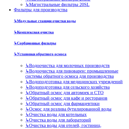
↳
Магистральные фильтры 20SL
Фильтры для производства
↳
Модульные станции очистки воды
↳
Комплексная очистка
↳
Сорбционные фильтры
↳
Установки обратного осмоса
↳
Водоочистка для молочных производств
↳
Водоочистка для пивоварен: промышленные
системы обратного осмоса для производства
↳
Водоподготовка для медицинских учреждений
↳
Водоподготовка для сельского хозяйства
↳
Обратный осмос для автомоек и СТО
↳
Обратный осмос для кафе и ресторанов
↳
Обратный осмос для фармацевтики
↳
Осмос для розлива бутилированной воды
↳
Очистка воды для котельных
↳
Очистка воды для лабораторий
↳
Очистка воды для отелей, гостиниц,