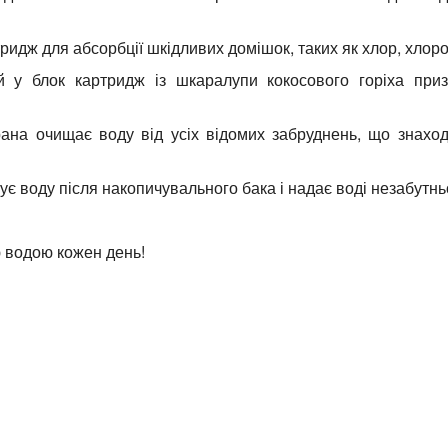
D ви завжди будете впевнені як вода для пиття, приготуван
rteach RO-5 75GPD
джем виготовленим з поліпропіленового волокна для вида
ридж для абсорбції шкідливих домішок, таких як хлор, хлоро
у блок картридж із шкаралупи кокосового горіха призн
а очищає воду від усіх відомих забруднень, що знаходят
ує воду після накопичувального бака і надає воді незабутнь
 водою кожен день!