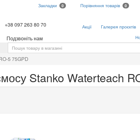
Закладки
Порівняння товарів
0
0
+38 097 263 80 70
Акції
Галерея проєктів
Н
Подзвоніть нам
ь
 RO-5 75GPD
осмосу Stanko Waterteach 