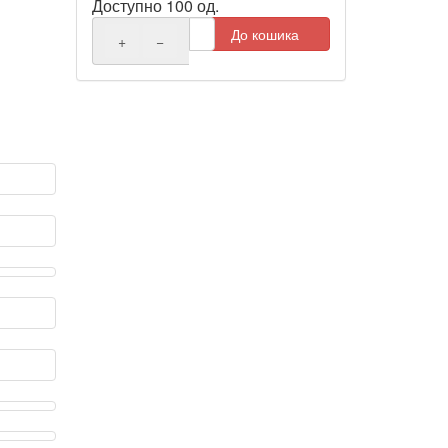
Доступно 100 од.
До кошика
+
−