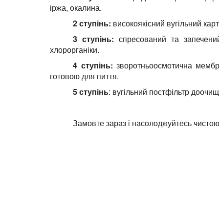
З системою Stanko Waterteach RO-5 75GP
Принцип роботи осмосу Stanko Wate
1 ступінь
: попереднє очищення картри
іржа, окалина.
2 ступінь:
високоякісний вугільний карт
3 ступінь:
спресований та запечений 
хлорорганіки.
4 ступінь:
зворотньоосмотична мембран
готовою для пиття.
5 ступінь
: вугільний постфільтр доочищ
Замовте зараз і насолоджуйтесь чистою