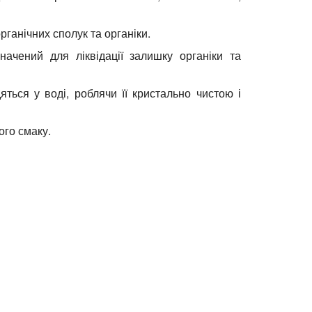
ня їжі та побутових потреб.
лення нерозчинних частинок, таких як пісок,
рганічних сполук та органіки.
ачений для ліквідації залишку органіки та
ься у воді, роблячи її кристально чистою і
ого смаку.