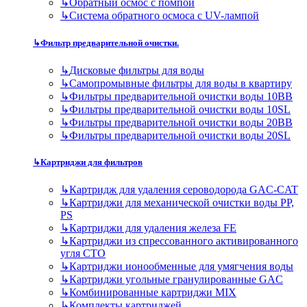
↳
Обратный осмос с помпой
↳
Система обратного осмоса с UV-лампой
↳
Фильтр предварительной очистки.
↳
Дисковые фильтры для воды
↳
Самопромывные фильтры для воды в квартиру
↳
Фильтры предварительной очистки воды 10BB
↳
Фильтры предварительной очистки воды 10SL
↳
Фильтры предварительной очистки воды 20BB
↳
Фильтры предварительной очистки воды 20SL
↳
Картриджи для фильтров
↳
Картридж для удаления сероводорода GAC-CAT
↳
Картриджи для механической очистки воды PP,
PS
↳
Картриджи для удаления железа FE
↳
Картриджи из спрессованного активированного
угля CTO
↳
Картриджи ионообменные для умягчения воды
↳
Картриджи угольные гранулированные GAC
↳
Комбинированные картриджи MIX
↳
Комплекты картриджей