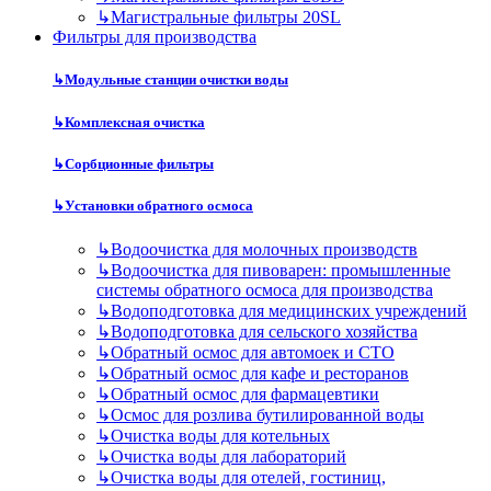
↳
Магистральные фильтры 20SL
Фильтры для производства
↳
Модульные станции очистки воды
↳
Комплексная очистка
↳
Сорбционные фильтры
↳
Установки обратного осмоса
↳
Водоочистка для молочных производств
↳
Водоочистка для пивоварен: промышленные
системы обратного осмоса для производства
↳
Водоподготовка для медицинских учреждений
↳
Водоподготовка для сельского хозяйства
↳
Обратный осмос для автомоек и СТО
↳
Обратный осмос для кафе и ресторанов
↳
Обратный осмос для фармацевтики
↳
Осмос для розлива бутилированной воды
↳
Очистка воды для котельных
↳
Очистка воды для лабораторий
↳
Очистка воды для отелей, гостиниц,