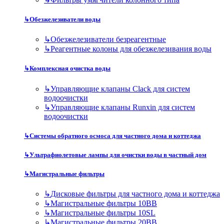
↳
Обезжелезиватели воды
↳
Обезжелезиватели безреагентные
↳
Реагентные колоны для обезжелезивания воды
↳
Комплексная очистка воды
↳
Управляющие клапаны Clack для систем
водоочистки
↳
Управляющие клапаны Runxin для систем
водоочистки
↳
Системы обратного осмоса для частного дома и коттеджа
↳
Ультрафиолетовые лампы для очистки воды в частный дом
↳
Магистральные фильтры
↳
Дисковые фильтры для частного дома и коттеджа
↳
Магистральные фильтры 10BB
↳
Магистральные фильтры 10SL
↳
Магистральные фильтры 20BB