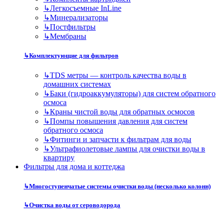
↳
Легкосъемные InLine
↳
Минерализаторы
↳
Постфильтры
↳
Мембраны
↳
Комплектующие для фильтров
↳
TDS метры — контроль качества воды в
домашних системах
↳
Баки (гидроаккумуляторы) для систем обратного
осмоса
↳
Краны чистой воды для обратных осмосов
↳
Помпы повышения давления для систем
обратного осмоса
↳
Фитинги и запчасти к фильтрам для воды
↳
Ультрафиолетовые лампы для очистки воды в
квартиру
Фильтры для дома и коттеджа
↳
Многоступенчатые системы очистки воды (несколько колонн)
↳
Очистка воды от сероводорода