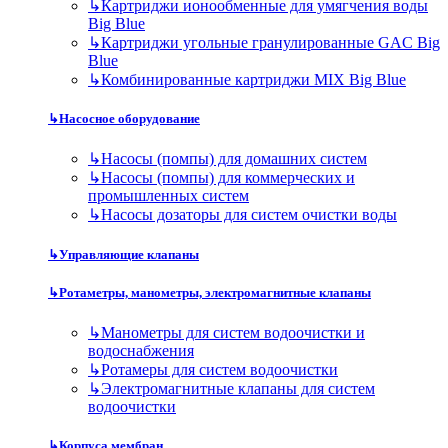
↳
Картриджи ионообменные для умягчения воды
Big Blue
↳
Картриджи угольные гранулированные GAC Big
Blue
↳
Комбинированные картриджи MIX Big Blue
↳
Насосное оборудование
↳
Насосы (помпы) для домашних систем
↳
Насосы (помпы) для коммерческих и
промышленных систем
↳
Насосы дозаторы для систем очистки воды
↳
Управляющие клапаны
↳
Ротаметры, манометры, электромагнитные клапаны
↳
Манометры для систем водоочистки и
водоснабжения
↳
Ротамеры для систем водоочистки
↳
Электромагнитные клапаны для систем
водоочистки
↳
Корпуса мембран