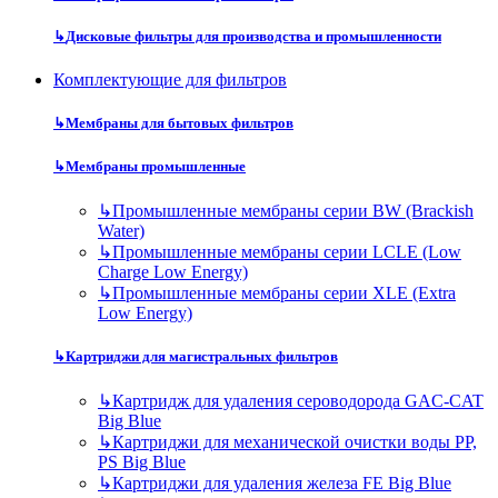
↳
Дисковые фильтры для производства и промышленности
Комплектующие для фильтров
↳
Мембраны для бытовых фильтров
↳
Мембраны промышленные
↳
Промышленные мембраны серии BW (Brackish
Water)
↳
Промышленные мембраны серии LCLE (Low
Charge Low Energy)
↳
Промышленные мембраны серии XLE (Extra
Low Energy)
↳
Картриджи для магистральных фильтров
↳
Картридж для удаления сероводорода GAC-CAT
Big Blue
↳
Картриджи для механической очистки воды PP,
PS Big Blue
↳
Картриджи для удаления железа FE Big Blue