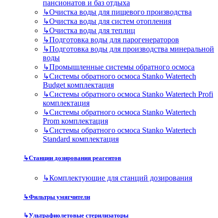
пансионатов и баз отдыха
↳
Очистка воды для пищевого производства
↳
Очистка воды для систем отопления
↳
Очистка воды для теплиц
↳
Подготовка воды для парогенераторов
↳
Подготовка воды для производства минеральной
воды
↳
Промышленные системы обратного осмоса
↳
Системы обратного осмоса Stanko Watertech
Budget комплектация
↳
Системы обратного осмоса Stanko Watertech Profi
комплектация
↳
Системы обратного осмоса Stanko Watertech
Prom комплектация
↳
Системы обратного осмоса Stanko Watertech
Standard комплектация
↳
Станции дозирования реагентов
↳
Комплектующие для станций дозирования
↳
Фильтры умягчители
↳
Ультрафиолетовые стерилизаторы