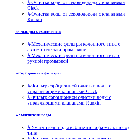
↳
Очистка воды от сероводорода с клапанами
Clack
↳
Очистка воды от сероводорода с клапанами
Runxin
↳
Фильтры механические
↳
Механические фильтры колонного типа с
автоматической промывкой
↳
Механические фильтры колонного типа с
ручной промывкой
↳
Сорбционные фильтры
↳
Фильтр сорбционной очистки воды с
управляющими клапанами Clack
↳
Фильтр сорбционной очистки воды с
управляющими клапанами Runxin
↳
Умягчители воды
↳
Умягчители воды кабинетного (компактного)
типа
↳
Фильтры умягчители колонного типа