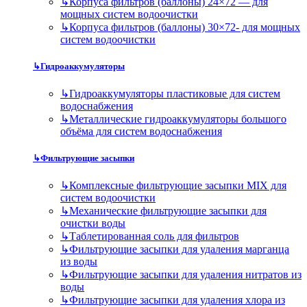
↳
Корпуса фильтров (баллоны) 24×72 — для
мощных систем водоочистки
↳
Корпуса фильтров (баллоны) 30×72- для мощных
систем водоочистки
↳
Гидроаккумуляторы
↳
Гидроаккумуляторы пластиковые для систем
водоснабжения
↳
Металлические гидроаккумуляторы большого
объёма для систем водоснабжения
↳
Фильтрующие засыпки
↳
Комплексные фильтрующие засыпки MIX для
систем водоочистки
↳
Механические фильтрующие засыпки для
очистки воды
↳
Таблетированная соль для фильтров
↳
Фильтрующие засыпки для удаления марганца
из воды
↳
Фильтрующие засыпки для удаления нитратов из
воды
↳
Фильтрующие засыпки для удаления хлора из