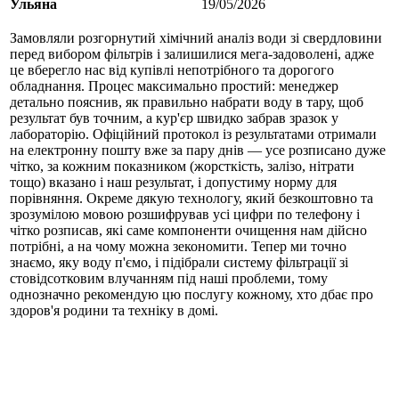
Ульяна
19/05/2026
Замовляли розгорнутий хімічний аналіз води зі свердловини
перед вибором фільтрів і залишилися мега-задоволені, адже
це вберегло нас від купівлі непотрібного та дорогого
обладнання. Процес максимально простий: менеджер
детально пояснив, як правильно набрати воду в тару, щоб
результат був точним, а кур'єр швидко забрав зразок у
лабораторію. Офіційний протокол із результатами отримали
на електронну пошту вже за пару днів — усе розписано дуже
чітко, за кожним показником (жорсткість, залізо, нітрати
тощо) вказано і наш результат, і допустиму норму для
порівняння. Окреме дякую технологу, який безкоштовно та
зрозумілою мовою розшифрував усі цифри по телефону і
чітко розписав, які саме компоненти очищення нам дійсно
потрібні, а на чому можна зекономити. Тепер ми точно
знаємо, яку воду п'ємо, і підібрали систему фільтрації зі
стовідсотковим влучанням під наші проблеми, тому
однозначно рекомендую цю послугу кожному, хто дбає про
здоров'я родини та техніку в домі.