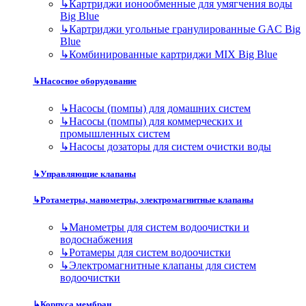
↳
Картриджи ионообменные для умягчения воды
Big Blue
↳
Картриджи угольные гранулированные GAC Big
Blue
↳
Комбинированные картриджи MIX Big Blue
↳
Насосное оборудование
↳
Насосы (помпы) для домашних систем
↳
Насосы (помпы) для коммерческих и
промышленных систем
↳
Насосы дозаторы для систем очистки воды
↳
Управляющие клапаны
↳
Ротаметры, манометры, электромагнитные клапаны
↳
Манометры для систем водоочистки и
водоснабжения
↳
Ротамеры для систем водоочистки
↳
Электромагнитные клапаны для систем
водоочистки
↳
Корпуса мембран