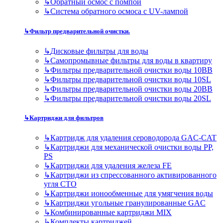
↳
Обратный осмос с помпой
↳
Система обратного осмоса с UV-лампой
↳
Фильтр предварительной очистки.
↳
Дисковые фильтры для воды
↳
Самопромывные фильтры для воды в квартиру
↳
Фильтры предварительной очистки воды 10BB
↳
Фильтры предварительной очистки воды 10SL
↳
Фильтры предварительной очистки воды 20BB
↳
Фильтры предварительной очистки воды 20SL
↳
Картриджи для фильтров
↳
Картридж для удаления сероводорода GAC-CAT
↳
Картриджи для механической очистки воды PP,
PS
↳
Картриджи для удаления железа FE
↳
Картриджи из спрессованного активированного
угля CTO
↳
Картриджи ионообменные для умягчения воды
↳
Картриджи угольные гранулированные GAC
↳
Комбинированные картриджи MIX
↳
Комплекты картриджей