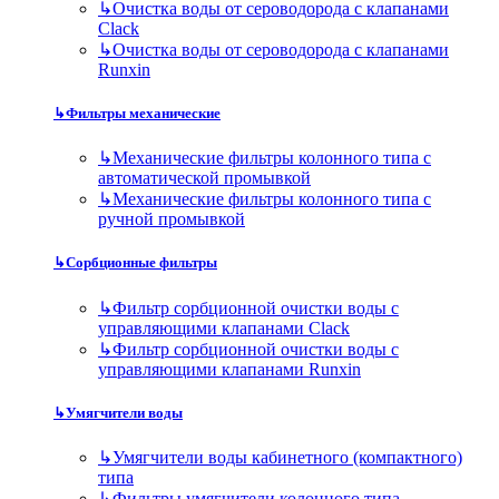
↳
Очистка воды от сероводорода с клапанами
Clack
↳
Очистка воды от сероводорода с клапанами
Runxin
↳
Фильтры механические
↳
Механические фильтры колонного типа с
автоматической промывкой
↳
Механические фильтры колонного типа с
ручной промывкой
↳
Сорбционные фильтры
↳
Фильтр сорбционной очистки воды с
управляющими клапанами Clack
↳
Фильтр сорбционной очистки воды с
управляющими клапанами Runxin
↳
Умягчители воды
↳
Умягчители воды кабинетного (компактного)
типа
↳
Фильтры умягчители колонного типа