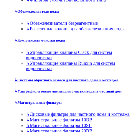
↳
Обезжелезиватели воды
↳
Обезжелезиватели безреагентные
↳
Реагентные колоны для обезжелезивания воды
↳
Комплексная очистка воды
↳
Управляющие клапаны Clack для систем
водоочистки
↳
Управляющие клапаны Runxin для систем
водоочистки
↳
Системы обратного осмоса для частного дома и коттеджа
↳
Ультрафиолетовые лампы для очистки воды в частный дом
↳
Магистральные фильтры
↳
Дисковые фильтры для частного дома и коттеджа
↳
Магистральные фильтры 10BB
↳
Магистральные фильтры 10SL
↳
Магистральные фильтры 20BB