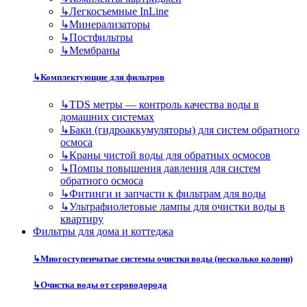
↳
Легкосъемные InLine
↳
Минерализаторы
↳
Постфильтры
↳
Мембраны
↳
Комплектующие для фильтров
↳
TDS метры — контроль качества воды в
домашних системах
↳
Баки (гидроаккумуляторы) для систем обратного
осмоса
↳
Краны чистой воды для обратных осмосов
↳
Помпы повышения давления для систем
обратного осмоса
↳
Фитинги и запчасти к фильтрам для воды
↳
Ультрафиолетовые лампы для очистки воды в
квартиру
Фильтры для дома и коттеджа
↳
Многоступенчатые системы очистки воды (несколько колонн)
↳
Очистка воды от сероводорода