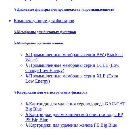
↳
Дисковые фильтры для производства и промышленности
Комплектующие для фильтров
↳
Мембраны для бытовых фильтров
↳
Мембраны промышленные
↳
Промышленные мембраны серии BW (Brackish
Water)
↳
Промышленные мембраны серии LCLE (Low
Charge Low Energy)
↳
Промышленные мембраны серии XLE (Extra
Low Energy)
↳
Картриджи для магистральных фильтров
↳
Картридж для удаления сероводорода GAC-CAT
Big Blue
↳
Картриджи для механической очистки воды PP,
PS Big Blue
↳
Картриджи для удаления железа FE Big Blue