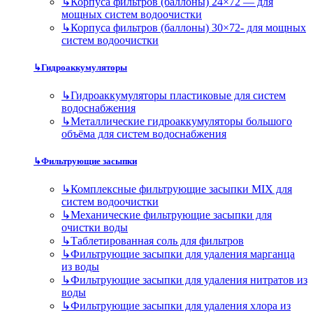
↳
Корпуса фильтров (баллоны) 24×72 — для
мощных систем водоочистки
↳
Корпуса фильтров (баллоны) 30×72- для мощных
систем водоочистки
↳
Гидроаккумуляторы
↳
Гидроаккумуляторы пластиковые для систем
водоснабжения
↳
Металлические гидроаккумуляторы большого
объёма для систем водоснабжения
↳
Фильтрующие засыпки
↳
Комплексные фильтрующие засыпки MIX для
систем водоочистки
↳
Механические фильтрующие засыпки для
очистки воды
↳
Таблетированная соль для фильтров
↳
Фильтрующие засыпки для удаления марганца
из воды
↳
Фильтрующие засыпки для удаления нитратов из
воды
↳
Фильтрующие засыпки для удаления хлора из