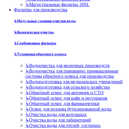
↳
Магистральные фильтры 20SL
Фильтры для производства
↳
Модульные станции очистки воды
↳
Комплексная очистка
↳
Сорбционные фильтры
↳
Установки обратного осмоса
↳
Водоочистка для молочных производств
↳
Водоочистка для пивоварен: промышленные
системы обратного осмоса для производства
↳
Водоподготовка для медицинских учреждений
↳
Водоподготовка для сельского хозяйства
↳
Обратный осмос для автомоек и СТО
↳
Обратный осмос для кафе и ресторанов
↳
Обратный осмос для фармацевтики
↳
Осмос для розлива бутилированной воды
↳
Очистка воды для котельных
↳
Очистка воды для лабораторий
↳
Очистка воды для отелей, гостиниц,