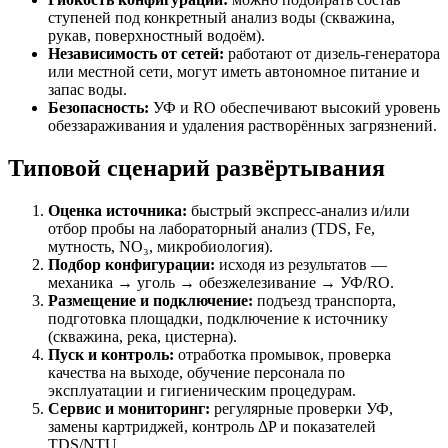
ступеней под конкретный анализ воды (скважина,
рукав, поверхностный водоём).
Независимость от сетей:
работают от дизель-генератора
или местной сети, могут иметь автономное питание и
запас воды.
Безопасность:
УФ и RO обеспечивают высокий уровень
обеззараживания и удаления растворённых загрязнений.
Типовой сценарий развёртывания
Оценка источника:
быстрый экспресс-анализ и/или
отбор пробы на лабораторный анализ (TDS, Fe,
мутность, NO₃, микробиология).
Подбор конфигурации:
исходя из результатов —
механика → уголь → обезжелезивание → УФ/RO.
Размещение и подключение:
подъезд транспорта,
подготовка площадки, подключение к источнику
(скважина, река, цистерна).
Пуск и контроль:
отработка промывок, проверка
качества на выходе, обучение персонала по
эксплуатации и гигиеническим процедурам.
Сервис и мониторинг:
регулярные проверки УФ,
замены картриджей, контроль ΔP и показателей
TDS/NTU.