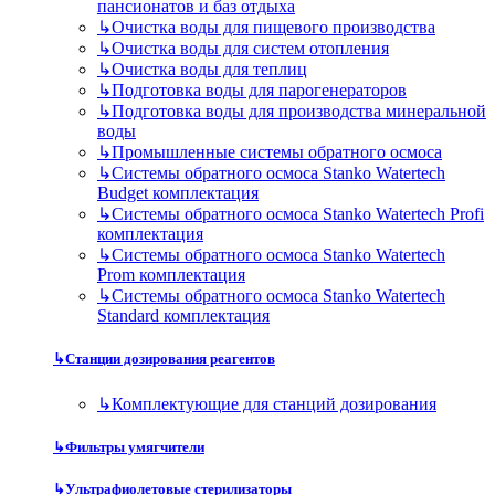
пансионатов и баз отдыха
↳
Очистка воды для пищевого производства
↳
Очистка воды для систем отопления
↳
Очистка воды для теплиц
↳
Подготовка воды для парогенераторов
↳
Подготовка воды для производства минеральной
воды
↳
Промышленные системы обратного осмоса
↳
Системы обратного осмоса Stanko Watertech
Budget комплектация
↳
Системы обратного осмоса Stanko Watertech Profi
комплектация
↳
Системы обратного осмоса Stanko Watertech
Prom комплектация
↳
Системы обратного осмоса Stanko Watertech
Standard комплектация
↳
Станции дозирования реагентов
↳
Комплектующие для станций дозирования
↳
Фильтры умягчители
↳
Ультрафиолетовые стерилизаторы