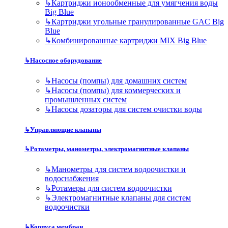
↳
Картриджи ионообменные для умягчения воды
Big Blue
↳
Картриджи угольные гранулированные GAC Big
Blue
↳
Комбинированные картриджи MIX Big Blue
↳
Насосное оборудование
↳
Насосы (помпы) для домашних систем
↳
Насосы (помпы) для коммерческих и
промышленных систем
↳
Насосы дозаторы для систем очистки воды
↳
Управляющие клапаны
↳
Ротаметры, манометры, электромагнитные клапаны
↳
Манометры для систем водоочистки и
водоснабжения
↳
Ротамеры для систем водоочистки
↳
Электромагнитные клапаны для систем
водоочистки
↳
Корпуса мембран