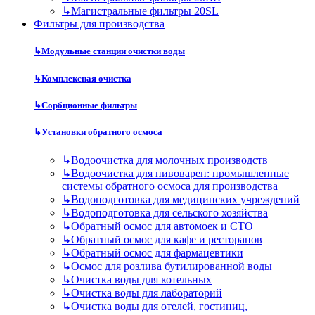
↳
Магистральные фильтры 20SL
Фильтры для производства
↳
Модульные станции очистки воды
↳
Комплексная очистка
↳
Сорбционные фильтры
↳
Установки обратного осмоса
↳
Водоочистка для молочных производств
↳
Водоочистка для пивоварен: промышленные
системы обратного осмоса для производства
↳
Водоподготовка для медицинских учреждений
↳
Водоподготовка для сельского хозяйства
↳
Обратный осмос для автомоек и СТО
↳
Обратный осмос для кафе и ресторанов
↳
Обратный осмос для фармацевтики
↳
Осмос для розлива бутилированной воды
↳
Очистка воды для котельных
↳
Очистка воды для лабораторий
↳
Очистка воды для отелей, гостиниц,