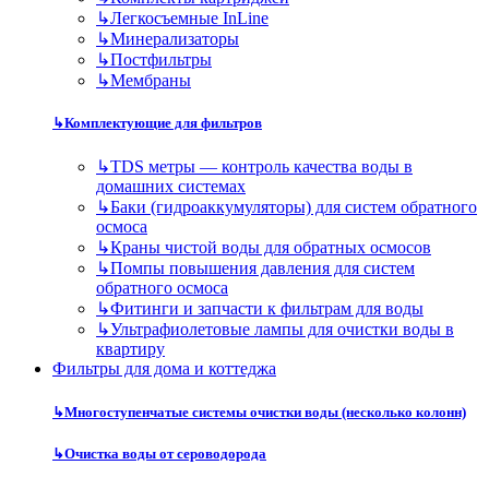
↳
Легкосъемные InLine
↳
Минерализаторы
↳
Постфильтры
↳
Мембраны
↳
Комплектующие для фильтров
↳
TDS метры — контроль качества воды в
домашних системах
↳
Баки (гидроаккумуляторы) для систем обратного
осмоса
↳
Краны чистой воды для обратных осмосов
↳
Помпы повышения давления для систем
обратного осмоса
↳
Фитинги и запчасти к фильтрам для воды
↳
Ультрафиолетовые лампы для очистки воды в
квартиру
Фильтры для дома и коттеджа
↳
Многоступенчатые системы очистки воды (несколько колонн)
↳
Очистка воды от сероводорода