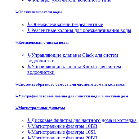
↳
Обезжелезиватели воды
↳
Обезжелезиватели безреагентные
↳
Реагентные колоны для обезжелезивания воды
↳
Комплексная очистка воды
↳
Управляющие клапаны Clack для систем
водоочистки
↳
Управляющие клапаны Runxin для систем
водоочистки
↳
Системы обратного осмоса для частного дома и коттеджа
↳
Ультрафиолетовые лампы для очистки воды в частный дом
↳
Магистральные фильтры
↳
Дисковые фильтры для частного дома и коттеджа
↳
Магистральные фильтры 10BB
↳
Магистральные фильтры 10SL
↳
Магистральные фильтры 20BB