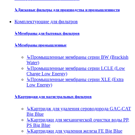
↳
Дисковые фильтры для производства и промышленности
Комплектующие для фильтров
↳
Мембраны для бытовых фильтров
↳
Мембраны промышленные
↳
Промышленные мембраны серии BW (Brackish
Water)
↳
Промышленные мембраны серии LCLE (Low
Charge Low Energy)
↳
Промышленные мембраны серии XLE (Extra
Low Energy)
↳
Картриджи для магистральных фильтров
↳
Картридж для удаления сероводорода GAC-CAT
Big Blue
↳
Картриджи для механической очистки воды PP,
PS Big Blue
↳
Картриджи для удаления железа FE Big Blue