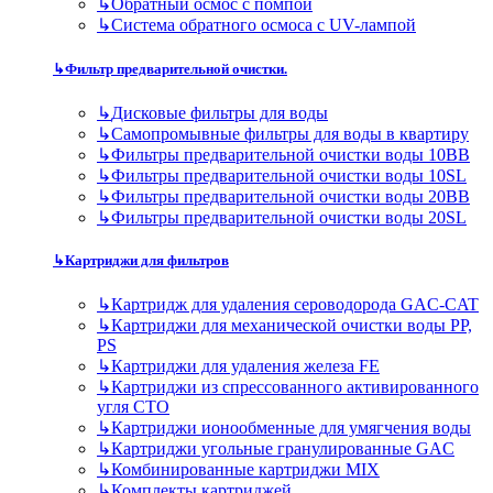
↳
Обратный осмос с помпой
↳
Система обратного осмоса с UV-лампой
↳
Фильтр предварительной очистки.
↳
Дисковые фильтры для воды
↳
Самопромывные фильтры для воды в квартиру
↳
Фильтры предварительной очистки воды 10BB
↳
Фильтры предварительной очистки воды 10SL
↳
Фильтры предварительной очистки воды 20BB
↳
Фильтры предварительной очистки воды 20SL
↳
Картриджи для фильтров
↳
Картридж для удаления сероводорода GAC-CAT
↳
Картриджи для механической очистки воды PP,
PS
↳
Картриджи для удаления железа FE
↳
Картриджи из спрессованного активированного
угля CTO
↳
Картриджи ионообменные для умягчения воды
↳
Картриджи угольные гранулированные GAC
↳
Комбинированные картриджи MIX
↳
Комплекты картриджей