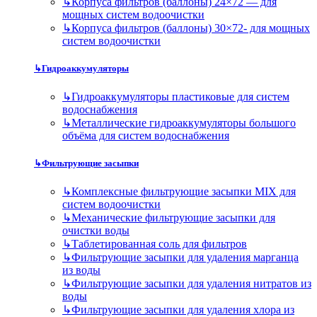
↳
Корпуса фильтров (баллоны) 24×72 — для
мощных систем водоочистки
↳
Корпуса фильтров (баллоны) 30×72- для мощных
систем водоочистки
↳
Гидроаккумуляторы
↳
Гидроаккумуляторы пластиковые для систем
водоснабжения
↳
Металлические гидроаккумуляторы большого
объёма для систем водоснабжения
↳
Фильтрующие засыпки
↳
Комплексные фильтрующие засыпки MIX для
систем водоочистки
↳
Механические фильтрующие засыпки для
очистки воды
↳
Таблетированная соль для фильтров
↳
Фильтрующие засыпки для удаления марганца
из воды
↳
Фильтрующие засыпки для удаления нитратов из
воды
↳
Фильтрующие засыпки для удаления хлора из