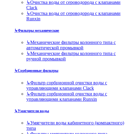
↳
Очистка воды от сероводорода с клапанами
Clack
↳
Очистка воды от сероводорода с клапанами
Runxin
↳
Фильтры механические
↳
Механические фильтры колонного типа с
автоматической промывкой
↳
Механические фильтры колонного типа с
ручной промывкой
↳
Сорбционные фильтры
↳
Фильтр сорбционной очистки воды с
управляющими клапанами Clack
↳
Фильтр сорбционной очистки воды с
управляющими клапанами Runxin
↳
Умягчители воды
↳
Умягчители воды кабинетного (компактного)
типа
↳
Фильтры умягчители колонного типа