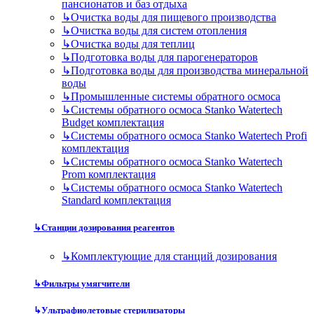
пансионатов и баз отдыха
↳
Очистка воды для пищевого производства
↳
Очистка воды для систем отопления
↳
Очистка воды для теплиц
↳
Подготовка воды для парогенераторов
↳
Подготовка воды для производства минеральной
воды
↳
Промышленные системы обратного осмоса
↳
Системы обратного осмоса Stanko Watertech
Budget комплектация
↳
Системы обратного осмоса Stanko Watertech Profi
комплектация
↳
Системы обратного осмоса Stanko Watertech
Prom комплектация
↳
Системы обратного осмоса Stanko Watertech
Standard комплектация
↳
Станции дозирования реагентов
↳
Комплектующие для станций дозирования
↳
Фильтры умягчители
↳
Ультрафиолетовые стерилизаторы