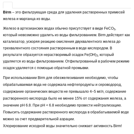
Birm
– это фильтрующая среда для удаления растворенных примесей
железа и марганца из воды.
Железо в артезианских водах обычно присутствует в виде FeCO
,
3
который невозможно удалить из воды фильтрованием. Birm действует как
катализатор, ускоряя реакцию окисления двухвалентного железа до
трехвалентного состояния растворенным в воде кислородом. В
результате образуется нерастворимый осадок Fe(OH)
, который
3
удаляется из воды фильтрованием. Отфильтрованный в рабочем режиме
осадок удаляется с помощью обратной промывки.
При использовании Birm для обезжелезивания необходимо, чтобы
обрабатываемая вода не содержала нефтепродукты и сероводород,
содержание органических веществ не превышало 4–5 мг/л, содержание
растворенного кислорода было не менее 15% от содержания железа, а
значение рН 6.8. При рН < 6.8 необходимо провести нейтрализацию.
Повысить содержание растворенного кислорода в обрабатываемой воде
можно за счет предварительной аэрации.
Хлорирование исходной воды значительно снижает активность Birm!