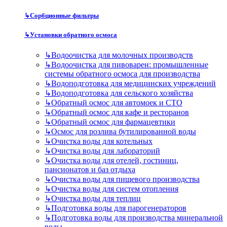
↳
Сорбционные фильтры
↳
Установки обратного осмоса
↳
Водоочистка для молочных производств
↳
Водоочистка для пивоварен: промышленные
системы обратного осмоса для производства
↳
Водоподготовка для медицинских учреждений
↳
Водоподготовка для сельского хозяйства
↳
Обратный осмос для автомоек и СТО
↳
Обратный осмос для кафе и ресторанов
↳
Обратный осмос для фармацевтики
↳
Осмос для розлива бутилированной воды
↳
Очистка воды для котельных
↳
Очистка воды для лабораторий
↳
Очистка воды для отелей, гостиниц,
пансионатов и баз отдыха
↳
Очистка воды для пищевого производства
↳
Очистка воды для систем отопления
↳
Очистка воды для теплиц
↳
Подготовка воды для парогенераторов
↳
Подготовка воды для производства минеральной
воды