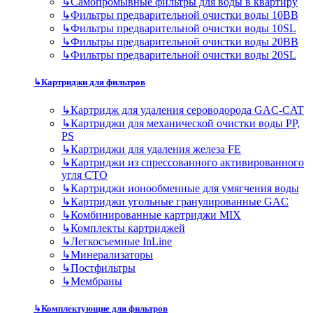
↳
Самопромывные фильтры для воды в квартиру
↳
Фильтры предварительной очистки воды 10BB
↳
Фильтры предварительной очистки воды 10SL
↳
Фильтры предварительной очистки воды 20BB
↳
Фильтры предварительной очистки воды 20SL
↳
Картриджи для фильтров
↳
Картридж для удаления сероводорода GAC-CAT
↳
Картриджи для механической очистки воды PP,
PS
↳
Картриджи для удаления железа FE
↳
Картриджи из спрессованного активированного
угля CTO
↳
Картриджи ионообменные для умягчения воды
↳
Картриджи угольные гранулированные GAC
↳
Комбинированные картриджи MIX
↳
Комплекты картриджей
↳
Легкосъемные InLine
↳
Минерализаторы
↳
Постфильтры
↳
Мембраны
↳
Комплектующие для фильтров