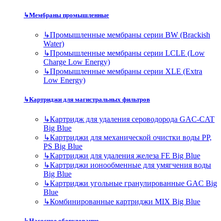
↳
Мембраны промышленные
↳
Промышленные мембраны серии BW (Brackish
Water)
↳
Промышленные мембраны серии LCLE (Low
Charge Low Energy)
↳
Промышленные мембраны серии XLE (Extra
Low Energy)
↳
Картриджи для магистральных фильтров
↳
Картридж для удаления сероводорода GAC-CAT
Big Blue
↳
Картриджи для механической очистки воды PP,
PS Big Blue
↳
Картриджи для удаления железа FE Big Blue
↳
Картриджи ионообменные для умягчения воды
Big Blue
↳
Картриджи угольные гранулированные GAC Big
Blue
↳
Комбинированные картриджи MIX Big Blue
↳
Насосное оборудование