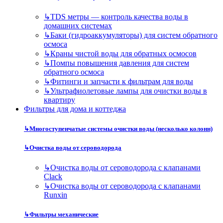
↳
TDS метры — контроль качества воды в
домашних системах
↳
Баки (гидроаккумуляторы) для систем обратного
осмоса
↳
Краны чистой воды для обратных осмосов
↳
Помпы повышения давления для систем
обратного осмоса
↳
Фитинги и запчасти к фильтрам для воды
↳
Ультрафиолетовые лампы для очистки воды в
квартиру
Фильтры для дома и коттеджа
↳
Многоступенчатые системы очистки воды (несколько колонн)
↳
Очистка воды от сероводорода
↳
Очистка воды от сероводорода с клапанами
Clack
↳
Очистка воды от сероводорода с клапанами
Runxin
↳
Фильтры механические