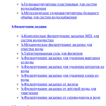
↳
Гидроаккумуляторы пластиковые для систем
водоснабжения
↳
Металлические гидроаккумуляторы большого
объёма для систем водоснабжения
↳
Фильтрующие засыпки
↳
Комплексные фильтрующие засыпки MIX для
систем водоочистки
↳
Механические фильтрующие засыпки для
очистки воды
↳
Таблетированная соль для фильтров
↳
Фильтрующие засыпки для удаления марганца
из воды
↳
Фильтрующие засыпки для удаления нитратов из
воды
↳
Фильтрующие засыпки для удаления хлора из
воды
↳
Фильтрующие засыпки от железа
↳
Фильтрующие засыпки от жёсткой воды для
умягчения
↳
Фильтрующие засыпки от сероводорода в воде