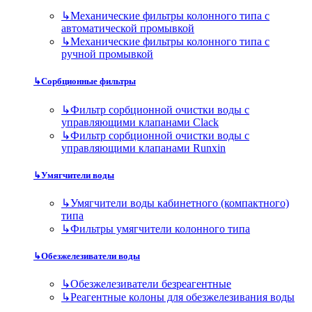
↳
Механические фильтры колонного типа с
автоматической промывкой
↳
Механические фильтры колонного типа с
ручной промывкой
↳
Сорбционные фильтры
↳
Фильтр сорбционной очистки воды с
управляющими клапанами Clack
↳
Фильтр сорбционной очистки воды с
управляющими клапанами Runxin
↳
Умягчители воды
↳
Умягчители воды кабинетного (компактного)
типа
↳
Фильтры умягчители колонного типа
↳
Обезжелезиватели воды
↳
Обезжелезиватели безреагентные
↳
Реагентные колоны для обезжелезивания воды