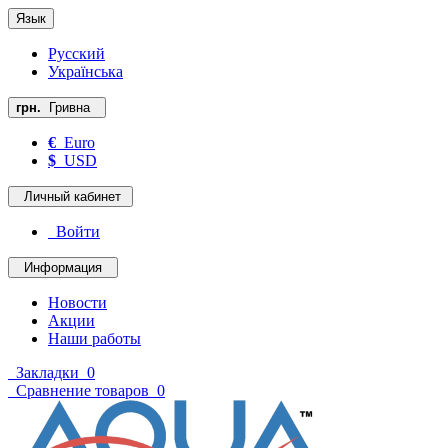
Язык
Русский
Українська
грн.
Гривна
€
Euro
$
USD
Личный кабинет
Войти
Информация
Новости
Акции
Наши работы
Закладки
0
Сравнение товаров
0