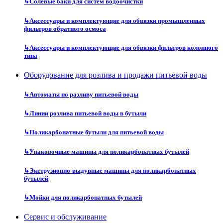
↳
Солевые баки для систем водоочистки
↳
Аксессуары и комплектующие для обвязки промышленных
фильтров обратного осмоса
↳
Аксессуары и комплектующие для обвязки фильтров колонного
типа
Оборудование для розлива и продажи питьевой воды
↳
Автоматы по разливу питьевой воды
↳
Линии розлива питьевой воды в бутыли
↳
Поликарбонатные бутыли для питьевой воды
↳
Упаковочные машины для поликарбонатных бутылей
↳
Экструзионно-выдувные машины для поликарбонатных
бутылей
↳
Мойки для поликарбонатных бутылей
Сервис и обслуживание