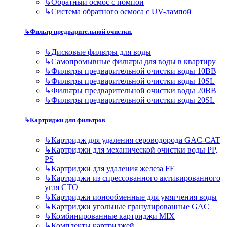
↳
Обратный осмос с помпой
↳
Система обратного осмоса с UV-лампой
↳
Фильтр предварительной очистки.
↳
Дисковые фильтры для воды
↳
Самопромывные фильтры для воды в квартиру
↳
Фильтры предварительной очистки воды 10BB
↳
Фильтры предварительной очистки воды 10SL
↳
Фильтры предварительной очистки воды 20BB
↳
Фильтры предварительной очистки воды 20SL
↳
Картриджи для фильтров
↳
Картридж для удаления сероводорода GAC-CAT
↳
Картриджи для механической очистки воды PP,
PS
↳
Картриджи для удаления железа FE
↳
Картриджи из спрессованного активированного
угля CTO
↳
Картриджи ионообменные для умягчения воды
↳
Картриджи угольные гранулированные GAC
↳
Комбинированные картриджи MIX
↳
Комплекты картриджей