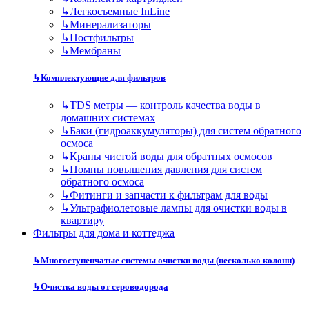
↳
Легкосъемные InLine
↳
Минерализаторы
↳
Постфильтры
↳
Мембраны
↳
Комплектующие для фильтров
↳
TDS метры — контроль качества воды в
домашних системах
↳
Баки (гидроаккумуляторы) для систем обратного
осмоса
↳
Краны чистой воды для обратных осмосов
↳
Помпы повышения давления для систем
обратного осмоса
↳
Фитинги и запчасти к фильтрам для воды
↳
Ультрафиолетовые лампы для очистки воды в
квартиру
Фильтры для дома и коттеджа
↳
Многоступенчатые системы очистки воды (несколько колонн)
↳
Очистка воды от сероводорода