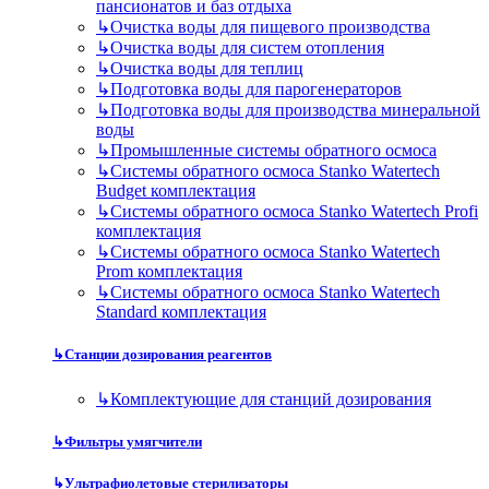
пансионатов и баз отдыха
↳
Очистка воды для пищевого производства
↳
Очистка воды для систем отопления
↳
Очистка воды для теплиц
↳
Подготовка воды для парогенераторов
↳
Подготовка воды для производства минеральной
воды
↳
Промышленные системы обратного осмоса
↳
Системы обратного осмоса Stanko Watertech
Budget комплектация
↳
Системы обратного осмоса Stanko Watertech Profi
комплектация
↳
Системы обратного осмоса Stanko Watertech
Prom комплектация
↳
Системы обратного осмоса Stanko Watertech
Standard комплектация
↳
Станции дозирования реагентов
↳
Комплектующие для станций дозирования
↳
Фильтры умягчители
↳
Ультрафиолетовые стерилизаторы