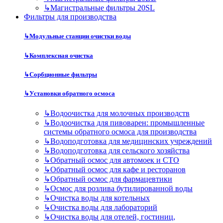
↳
Магистральные фильтры 20SL
Фильтры для производства
↳
Модульные станции очистки воды
↳
Комплексная очистка
↳
Сорбционные фильтры
↳
Установки обратного осмоса
↳
Водоочистка для молочных производств
↳
Водоочистка для пивоварен: промышленные
системы обратного осмоса для производства
↳
Водоподготовка для медицинских учреждений
↳
Водоподготовка для сельского хозяйства
↳
Обратный осмос для автомоек и СТО
↳
Обратный осмос для кафе и ресторанов
↳
Обратный осмос для фармацевтики
↳
Осмос для розлива бутилированной воды
↳
Очистка воды для котельных
↳
Очистка воды для лабораторий
↳
Очистка воды для отелей, гостиниц,