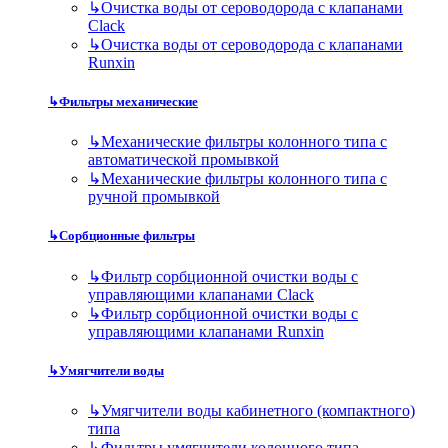
↳
Очистка воды от сероводорода с клапанами
Clack
↳
Очистка воды от сероводорода с клапанами
Runxin
↳
Фильтры механические
↳
Механические фильтры колонного типа с
автоматической промывкой
↳
Механические фильтры колонного типа с
ручной промывкой
↳
Сорбционные фильтры
↳
Фильтр сорбционной очистки воды с
управляющими клапанами Clack
↳
Фильтр сорбционной очистки воды с
управляющими клапанами Runxin
↳
Умягчители воды
↳
Умягчители воды кабинетного (компактного)
типа
↳
Фильтры умягчители колонного типа