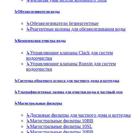
↳
Обезжелезиватели воды
↳
Обезжелезиватели безреагентные
↳
Реагентные колоны для обезжелезивания воды
↳
Комплексная очистка воды
↳
Управляющие клапаны Clack для систем
водоочистки
↳
Управляющие клапаны Runxin для систем
водоочистки
↳
Системы обратного осмоса для частного дома и коттеджа
↳
Ультрафиолетовые лампы для очистки воды в частный дом
↳
Магистральные фильтры
↳
Дисковые фильтры для частного дома и коттеджа
↳
Магистральные фильтры 10BB
↳
Магистральные фильтры 10SL
↳
Магистральные фильтры 20BB