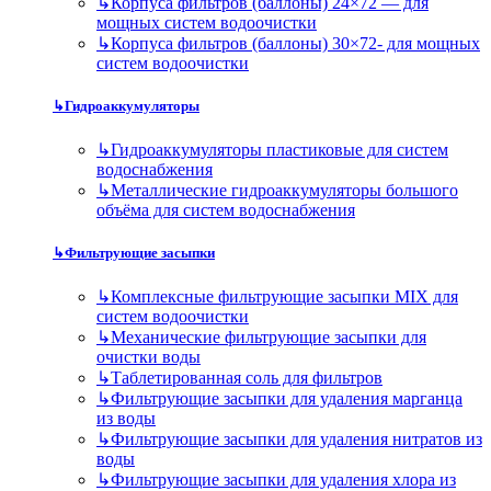
↳
Корпуса фильтров (баллоны) 24×72 — для
мощных систем водоочистки
↳
Корпуса фильтров (баллоны) 30×72- для мощных
систем водоочистки
↳
Гидроаккумуляторы
↳
Гидроаккумуляторы пластиковые для систем
водоснабжения
↳
Металлические гидроаккумуляторы большого
объёма для систем водоснабжения
↳
Фильтрующие засыпки
↳
Комплексные фильтрующие засыпки MIX для
систем водоочистки
↳
Механические фильтрующие засыпки для
очистки воды
↳
Таблетированная соль для фильтров
↳
Фильтрующие засыпки для удаления марганца
из воды
↳
Фильтрующие засыпки для удаления нитратов из
воды
↳
Фильтрующие засыпки для удаления хлора из