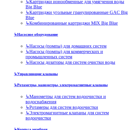
↳
Картриджи ионообменные для умягчения воды
Big Blue
↳
Картриджи угольные гранулированные GAC Big
Blue
↳
Комбинированные картриджи MIX Big Blue
↳
Насосное оборудование
↳
Насосы (помпы) для домашних систем
↳
Насосы (помпы) для коммерческих и
промышленных систем
↳
Насосы дозаторы для систем очистки воды
↳
Управляющие клапаны
↳
Ротаметры, манометры, электромагнитные клапаны
↳
Манометры для систем водоочистки и
водоснабжения
↳
Ротамеры для систем водоочистки
↳
Электромагнитные клапаны для систем
водоочистки
↳
Корпуса мембран