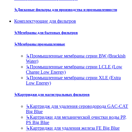
↳
Дисковые фильтры для производства и промышленности
Комплектующие для фильтров
↳
Мембраны для бытовых фильтров
↳
Мембраны промышленные
↳
Промышленные мембраны серии BW (Brackish
Water)
↳
Промышленные мембраны серии LCLE (Low
Charge Low Energy)
↳
Промышленные мембраны серии XLE (Extra
Low Energy)
↳
Картриджи для магистральных фильтров
↳
Картридж для удаления сероводорода GAC-CAT
Big Blue
↳
Картриджи для механической очистки воды PP,
PS Big Blue
↳
Картриджи для удаления железа FE Big Blue