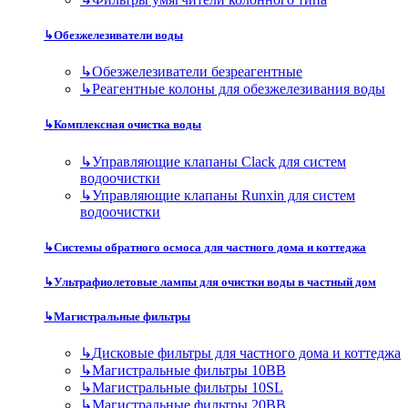
↳
Обезжелезиватели воды
↳
Обезжелезиватели безреагентные
↳
Реагентные колоны для обезжелезивания воды
↳
Комплексная очистка воды
↳
Управляющие клапаны Clack для систем
водоочистки
↳
Управляющие клапаны Runxin для систем
водоочистки
↳
Системы обратного осмоса для частного дома и коттеджа
↳
Ультрафиолетовые лампы для очистки воды в частный дом
↳
Магистральные фильтры
↳
Дисковые фильтры для частного дома и коттеджа
↳
Магистральные фильтры 10BB
↳
Магистральные фильтры 10SL
↳
Магистральные фильтры 20BB