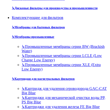
↳
Дисковые фильтры для производства и промышленности
Комплектующие для фильтров
↳
Мембраны для бытовых фильтров
↳
Мембраны промышленные
↳
Промышленные мембраны серии BW (Brackish
Water)
↳
Промышленные мембраны серии LCLE (Low
Charge Low Energy)
↳
Промышленные мембраны серии XLE (Extra
Low Energy)
↳
Картриджи для магистральных фильтров
↳
Картридж для удаления сероводорода GAC-CAT
Big Blue
↳
Картриджи для механической очистки воды PP,
PS Big Blue
↳
Картриджи для удаления железа FE Big Blue