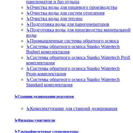
пансионатов и баз отдыха
↳
Очистка воды для пищевого производства
↳
Очистка воды для систем отопления
↳
Очистка воды для теплиц
↳
Подготовка воды для парогенераторов
↳
Подготовка воды для производства минеральной
воды
↳
Промышленные системы обратного осмоса
↳
Системы обратного осмоса Stanko Watertech
Budget комплектация
↳
Системы обратного осмоса Stanko Watertech Profi
комплектация
↳
Системы обратного осмоса Stanko Watertech
Prom комплектация
↳
Системы обратного осмоса Stanko Watertech
Standard комплектация
↳
Станции дозирования реагентов
↳
Комплектующие для станций дозирования
↳
Фильтры умягчители
↳
Ультрафиолетовые стерилизаторы