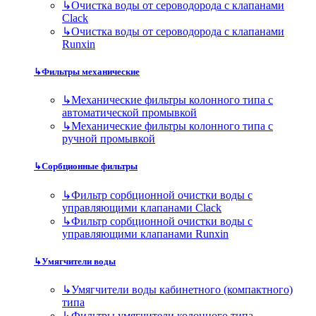
↳
Очистка воды от сероводорода с клапанами
Clack
↳
Очистка воды от сероводорода с клапанами
Runxin
↳
Фильтры механические
↳
Механические фильтры колонного типа с
автоматической промывкой
↳
Механические фильтры колонного типа с
ручной промывкой
↳
Сорбционные фильтры
↳
Фильтр сорбционной очистки воды с
управляющими клапанами Clack
↳
Фильтр сорбционной очистки воды с
управляющими клапанами Runxin
↳
Умягчители воды
↳
Умягчители воды кабинетного (компактного)
типа
↳
Фильтры умягчители колонного типа