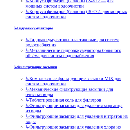
↳
Корпуса фильтров (баллоны) 24×72 — для
мощных систем водоочистки
↳
Корпуса фильтров (баллоны) 30×72- для мощных
систем водоочистки
↳
Гидроаккумуляторы
↳
Гидроаккумуляторы пластиковые для систем
водоснабжения
↳
Металлические гидроаккумуляторы большого
объёма для систем водоснабжения
↳
Фильтрующие засыпки
↳
Комплексные фильтрующие засыпки MIX для
систем водоочистки
↳
Механические фильтрующие засыпки для
очистки воды
↳
Таблетированная соль для фильтров
↳
Фильтрующие засыпки для удаления марганца
из воды
↳
Фильтрующие засыпки для удаления нитратов из
воды
↳
Фильтрующие засыпки для удаления хлора из