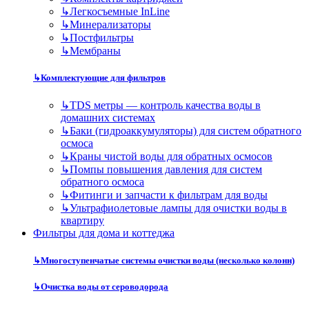
↳
Легкосъемные InLine
↳
Минерализаторы
↳
Постфильтры
↳
Мембраны
↳
Комплектующие для фильтров
↳
TDS метры — контроль качества воды в
домашних системах
↳
Баки (гидроаккумуляторы) для систем обратного
осмоса
↳
Краны чистой воды для обратных осмосов
↳
Помпы повышения давления для систем
обратного осмоса
↳
Фитинги и запчасти к фильтрам для воды
↳
Ультрафиолетовые лампы для очистки воды в
квартиру
Фильтры для дома и коттеджа
↳
Многоступенчатые системы очистки воды (несколько колонн)
↳
Очистка воды от сероводорода