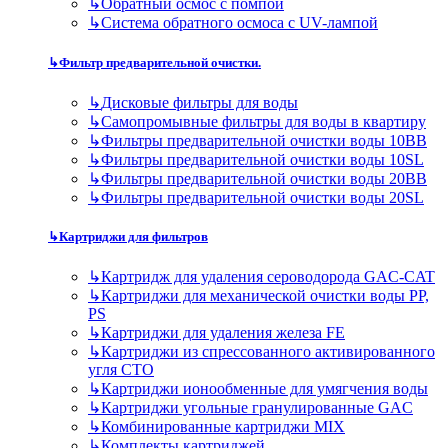
↳
Обратный осмос с помпой
↳
Система обратного осмоса с UV-лампой
↳
Фильтр предварительной очистки.
↳
Дисковые фильтры для воды
↳
Самопромывные фильтры для воды в квартиру
↳
Фильтры предварительной очистки воды 10BB
↳
Фильтры предварительной очистки воды 10SL
↳
Фильтры предварительной очистки воды 20BB
↳
Фильтры предварительной очистки воды 20SL
↳
Картриджи для фильтров
↳
Картридж для удаления сероводорода GAC-CAT
↳
Картриджи для механической очистки воды PP,
PS
↳
Картриджи для удаления железа FE
↳
Картриджи из спрессованного активированного
угля CTO
↳
Картриджи ионообменные для умягчения воды
↳
Картриджи угольные гранулированные GAC
↳
Комбинированные картриджи MIX
↳
Комплекты картриджей