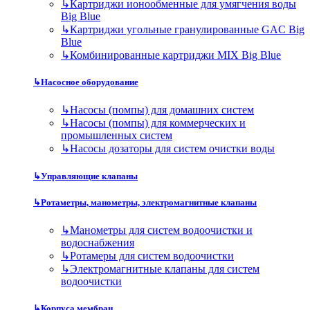
↳
Картриджи ионообменные для умягчения воды
Big Blue
↳
Картриджи угольные гранулированные GAC Big
Blue
↳
Комбинированные картриджи MIX Big Blue
↳
Насосное оборудование
↳
Насосы (помпы) для домашних систем
↳
Насосы (помпы) для коммерческих и
промышленных систем
↳
Насосы дозаторы для систем очистки воды
↳
Управляющие клапаны
↳
Ротаметры, манометры, электромагнитные клапаны
↳
Манометры для систем водоочистки и
водоснабжения
↳
Ротамеры для систем водоочистки
↳
Электромагнитные клапаны для систем
водоочистки
↳
Корпуса мембран