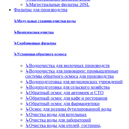
↳
Магистральные фильтры 20SL
Фильтры для производства
↳
Модульные станции очистки воды
↳
Комплексная очистка
↳
Сорбционные фильтры
↳
Установки обратного осмоса
↳
Водоочистка для молочных производств
↳
Водоочистка для пивоварен: промышленные
системы обратного осмоса для производства
↳
Водоподготовка для медицинских учреждений
↳
Водоподготовка для сельского хозяйства
↳
Обратный осмос для автомоек и СТО
↳
Обратный осмос для кафе и ресторанов
↳
Обратный осмос для фармацевтики
↳
Осмос для розлива бутилированной воды
↳
Очистка воды для котельных
↳
Очистка воды для лабораторий
↳
Очистка воды для отелей, гостиниц,