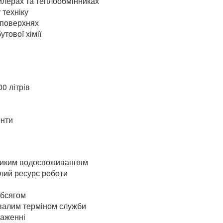
о обміну, видаляючи з води кальцій та магній – основні при
ойлерах та теплообмінниках
 техніку
 поверхнях
тової хімії
0 літрів
енти
великим водоспоживанням