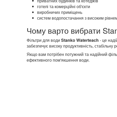
Температура води: 5–35°C
Де використовується
Система ідеально підходить для:
приватних будинків та котеджів
готелі та комерційні об'єкти
виробничих приміщень
систем водопостачання з високим рівнем
Чому варто вибрати Sta
Фільтри для води
Stanko Waterteach
- це над
забезпечує високу продуктивність, стабільну р
Якщо вам потрібен потужний та надійний філь
ефективного пом'якшення води.