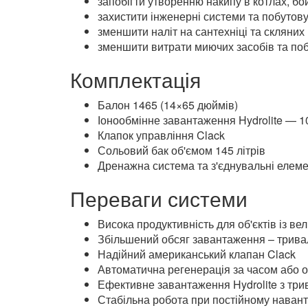
Призначення системи
Фільтр для води працює за технологією іонног
дозволяє:
запобігти утворенню накипу в котлах, б
захистити інженерні системи та побутову
зменшити наліт на сантехніці та скляних
зменшити витрати миючих засобів та побу
Комплектація
Балон 1465 (14×65 дюймів)
Іонообмінне завантаження Hydrolite — 10
Клапок управління Clack
Сольовий бак об'ємом 145 літрів
Дренажна система та з'єднувальні елем
Переваги системи
Висока продуктивність для об'єктів із 