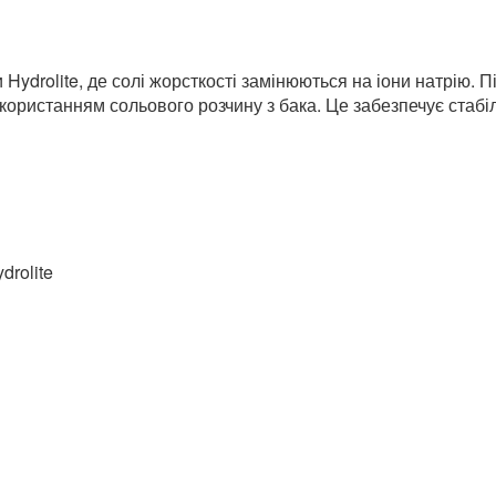
лий ресурс роботи
обсягом
ивалим терміном служби
таженні
Hydrolite, де солі жорсткості замінюються на іони натрію.
користанням сольового розчину з бака. Це забезпечує стабі
drolite