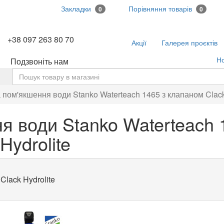
Закладки
Порівняння товарів
0
0
+38 097 263 80 70
Акції
Галерея проєктів
Н
Подзвоніть нам
ь
пом'якшення води Stanko Waterteach 1465 з клапаном Clack
я води Stanko Waterteach 
Hydrolite
Clack Hydrolite