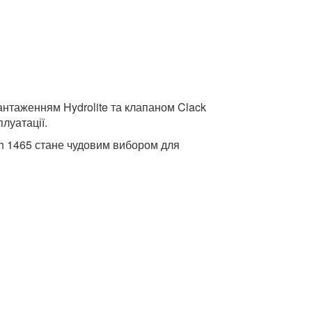
антаженням Hydrolite та клапаном Clack
луатації.
ch 1465 стане чудовим вибором для