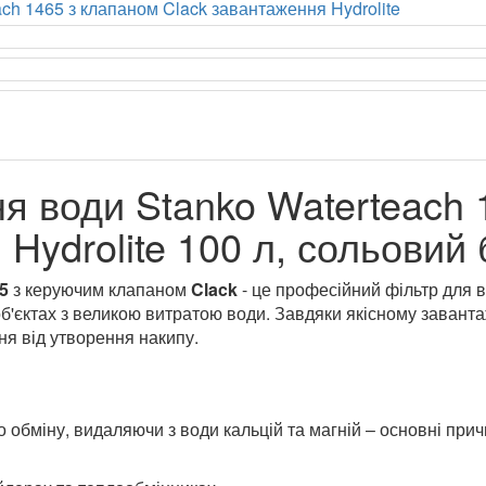
я води Stanko Waterteach 
Hydrolite 100 л, сольовий 
5
з керуючим клапаном
Clack
- це професійний фільтр для в
об'єктах з великою витратою води. Завдяки якісному заван
ня від утворення накипу.