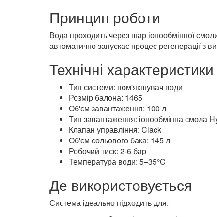
Збільшений обсяг завантаження – трива
Надійний американський клапан Clack
Автоматична регенерація за часом або 
Ефективне завантаження Hydrolite з тр
Стабільна робота при постійному наван
Принцип роботи
Вода проходить через шар іонообмінної смоли 
автоматично запускає процес регенерації з ви
Технічні характеристики
Тип системи: пом'якшувач води
Розмір балона: 1465
Об'єм завантаження: 100 л
Тип завантаження: іонообмінна смола Hy
Клапан управління: Clack
Об'єм сольового бака: 145 л
Робочий тиск: 2-6 бар