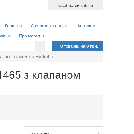
Особистий кабінет
Гарантія
Доставка та оплата
Контакти
овини
Про магазин
0
товарів,
на
0 грн.
 завантаження Hydrolite
1465 з клапаном