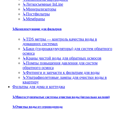
↳
Легкосъемные InLine
↳
Минерализаторы
↳
Постфильтры
↳
Мембраны
↳
Комплектующие для фильтров
↳
TDS метры — контроль качества воды в
домашних системах
↳
Баки (гидроаккумуляторы) для систем обратного
осмоса
↳
Краны чистой воды для обратных осмосов
↳
Помпы повышения давления для систем
обратного осмоса
↳
Фитинги и запчасти к фильтрам для воды
↳
Ультрафиолетовые лампы для очистки воды в
квартиру
Фильтры для дома и коттеджа
↳
Многоступенчатые системы очистки воды (несколько колонн)
↳
Очистка воды от сероводорода