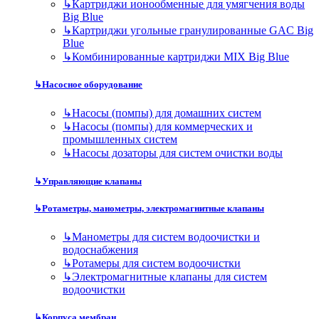
↳
Картриджи ионообменные для умягчения воды
Big Blue
↳
Картриджи угольные гранулированные GAC Big
Blue
↳
Комбинированные картриджи MIX Big Blue
↳
Насосное оборудование
↳
Насосы (помпы) для домашних систем
↳
Насосы (помпы) для коммерческих и
промышленных систем
↳
Насосы дозаторы для систем очистки воды
↳
Управляющие клапаны
↳
Ротаметры, манометры, электромагнитные клапаны
↳
Манометры для систем водоочистки и
водоснабжения
↳
Ротамеры для систем водоочистки
↳
Электромагнитные клапаны для систем
водоочистки
↳
Корпуса мембран