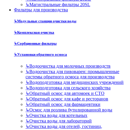
↳
Магистральные фильтры 20SL
Фильтры для производства
↳
Модульные станции очистки воды
↳
Комплексная очистка
↳
Сорбционные фильтры
↳
Установки обратного осмоса
↳
Водоочистка для молочных производств
↳
Водоочистка для пивоварен: промышленные
системы обратного осмоса для производства
↳
Водоподготовка для медицинских учреждений
↳
Водоподготовка для сельского хозяйства
↳
Обратный осмос для автомоек и СТО
↳
Обратный осмос для кафе и ресторанов
↳
Обратный осмос для фармацевтики
↳
Осмос для розлива бутилированной воды
↳
Очистка воды для котельных
↳
Очистка воды для лабораторий
↳
Очистка воды для отелей, гостиниц,