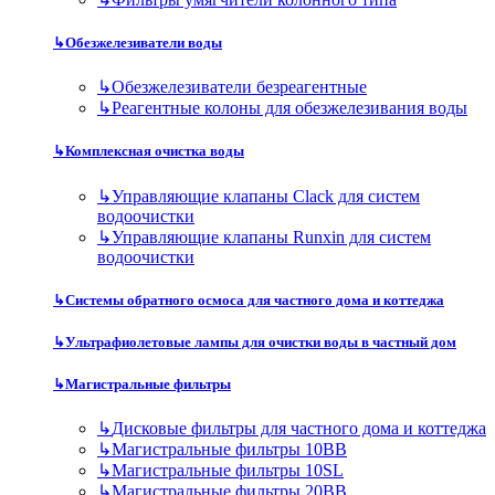
↳
Обезжелезиватели воды
↳
Обезжелезиватели безреагентные
↳
Реагентные колоны для обезжелезивания воды
↳
Комплексная очистка воды
↳
Управляющие клапаны Clack для систем
водоочистки
↳
Управляющие клапаны Runxin для систем
водоочистки
↳
Системы обратного осмоса для частного дома и коттеджа
↳
Ультрафиолетовые лампы для очистки воды в частный дом
↳
Магистральные фильтры
↳
Дисковые фильтры для частного дома и коттеджа
↳
Магистральные фильтры 10BB
↳
Магистральные фильтры 10SL
↳
Магистральные фильтры 20BB