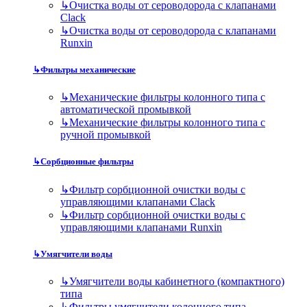
↳
Очистка воды от сероводорода с клапанами
Clack
↳
Очистка воды от сероводорода с клапанами
Runxin
↳
Фильтры механические
↳
Механические фильтры колонного типа с
автоматической промывкой
↳
Механические фильтры колонного типа с
ручной промывкой
↳
Сорбционные фильтры
↳
Фильтр сорбционной очистки воды с
управляющими клапанами Clack
↳
Фильтр сорбционной очистки воды с
управляющими клапанами Runxin
↳
Умягчители воды
↳
Умягчители воды кабинетного (компактного)
типа
↳
Фильтры умягчители колонного типа