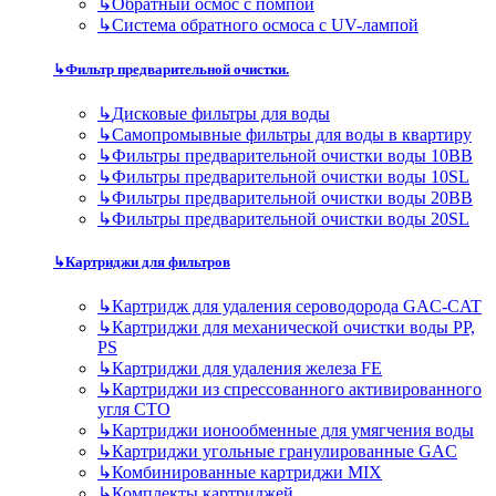
↳
Обратный осмос с помпой
↳
Система обратного осмоса с UV-лампой
↳
Фильтр предварительной очистки.
↳
Дисковые фильтры для воды
↳
Самопромывные фильтры для воды в квартиру
↳
Фильтры предварительной очистки воды 10BB
↳
Фильтры предварительной очистки воды 10SL
↳
Фильтры предварительной очистки воды 20BB
↳
Фильтры предварительной очистки воды 20SL
↳
Картриджи для фильтров
↳
Картридж для удаления сероводорода GAC-CAT
↳
Картриджи для механической очистки воды PP,
PS
↳
Картриджи для удаления железа FE
↳
Картриджи из спрессованного активированного
угля CTO
↳
Картриджи ионообменные для умягчения воды
↳
Картриджи угольные гранулированные GAC
↳
Комбинированные картриджи MIX
↳
Комплекты картриджей