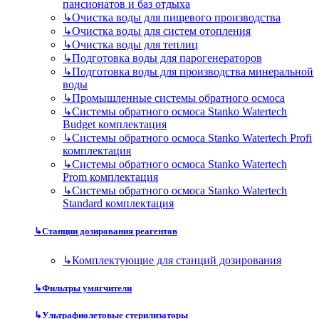
пансионатов и баз отдыха
↳
Очистка воды для пищевого производства
↳
Очистка воды для систем отопления
↳
Очистка воды для теплиц
↳
Подготовка воды для парогенераторов
↳
Подготовка воды для производства минеральной
воды
↳
Промышленные системы обратного осмоса
↳
Системы обратного осмоса Stanko Watertech
Budget комплектация
↳
Системы обратного осмоса Stanko Watertech Profi
комплектация
↳
Системы обратного осмоса Stanko Watertech
Prom комплектация
↳
Системы обратного осмоса Stanko Watertech
Standard комплектация
↳
Станции дозирования реагентов
↳
Комплектующие для станций дозирования
↳
Фильтры умягчители
↳
Ультрафиолетовые стерилизаторы