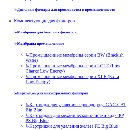
↳
Дисковые фильтры для производства и промышленности
Комплектующие для фильтров
↳
Мембраны для бытовых фильтров
↳
Мембраны промышленные
↳
Промышленные мембраны серии BW (Brackish
Water)
↳
Промышленные мембраны серии LCLE (Low
Charge Low Energy)
↳
Промышленные мембраны серии XLE (Extra
Low Energy)
↳
Картриджи для магистральных фильтров
↳
Картридж для удаления сероводорода GAC-CAT
Big Blue
↳
Картриджи для механической очистки воды PP,
PS Big Blue
↳
Картриджи для удаления железа FE Big Blue