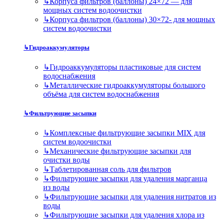
↳
Корпуса фильтров (баллоны) 24×72 — для
мощных систем водоочистки
↳
Корпуса фильтров (баллоны) 30×72- для мощных
систем водоочистки
↳
Гидроаккумуляторы
↳
Гидроаккумуляторы пластиковые для систем
водоснабжения
↳
Металлические гидроаккумуляторы большого
объёма для систем водоснабжения
↳
Фильтрующие засыпки
↳
Комплексные фильтрующие засыпки MIX для
систем водоочистки
↳
Механические фильтрующие засыпки для
очистки воды
↳
Таблетированная соль для фильтров
↳
Фильтрующие засыпки для удаления марганца
из воды
↳
Фильтрующие засыпки для удаления нитратов из
воды
↳
Фильтрующие засыпки для удаления хлора из