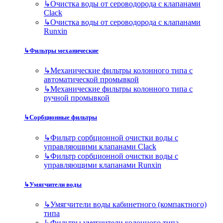
↳
Очистка воды от сероводорода с клапанами
Clack
↳
Очистка воды от сероводорода с клапанами
Runxin
↳
Фильтры механические
↳
Механические фильтры колонного типа с
автоматической промывкой
↳
Механические фильтры колонного типа с
ручной промывкой
↳
Сорбционные фильтры
↳
Фильтр сорбционной очистки воды с
управляющими клапанами Clack
↳
Фильтр сорбционной очистки воды с
управляющими клапанами Runxin
↳
Умягчители воды
↳
Умягчители воды кабинетного (компактного)
типа
↳
Фильтры умягчители колонного типа