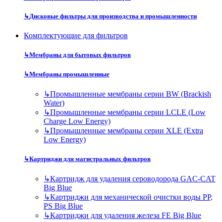
↳
Дисковые фильтры для производства и промышленности
Комплектующие для фильтров
↳
Мембраны для бытовых фильтров
↳
Мембраны промышленные
↳
Промышленные мембраны серии BW (Brackish
Water)
↳
Промышленные мембраны серии LCLE (Low
Charge Low Energy)
↳
Промышленные мембраны серии XLE (Extra
Low Energy)
↳
Картриджи для магистральных фильтров
↳
Картридж для удаления сероводорода GAC-CAT
Big Blue
↳
Картриджи для механической очистки воды PP,
PS Big Blue
↳
Картриджи для удаления железа FE Big Blue