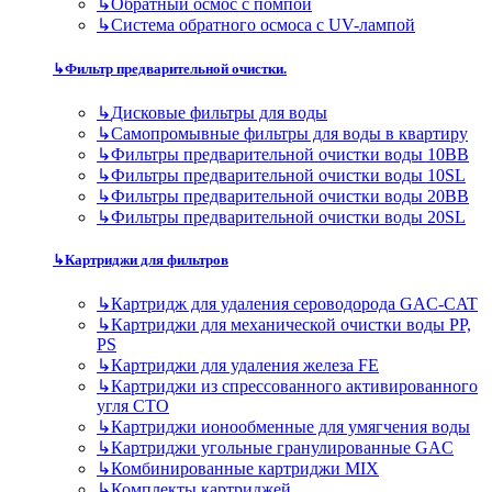
↳
Обратный осмос с помпой
↳
Система обратного осмоса с UV-лампой
↳
Фильтр предварительной очистки.
↳
Дисковые фильтры для воды
↳
Самопромывные фильтры для воды в квартиру
↳
Фильтры предварительной очистки воды 10BB
↳
Фильтры предварительной очистки воды 10SL
↳
Фильтры предварительной очистки воды 20BB
↳
Фильтры предварительной очистки воды 20SL
↳
Картриджи для фильтров
↳
Картридж для удаления сероводорода GAC-CAT
↳
Картриджи для механической очистки воды PP,
PS
↳
Картриджи для удаления железа FE
↳
Картриджи из спрессованного активированного
угля CTO
↳
Картриджи ионообменные для умягчения воды
↳
Картриджи угольные гранулированные GAC
↳
Комбинированные картриджи MIX
↳
Комплекты картриджей