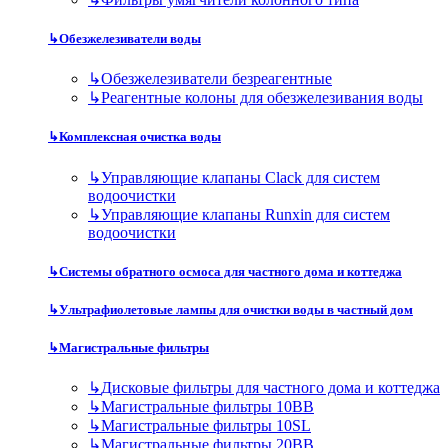
↳
Обезжелезиватели воды
↳
Обезжелезиватели безреагентные
↳
Реагентные колоны для обезжелезивания воды
↳
Комплексная очистка воды
↳
Управляющие клапаны Clack для систем
водоочистки
↳
Управляющие клапаны Runxin для систем
водоочистки
↳
Системы обратного осмоса для частного дома и коттеджа
↳
Ультрафиолетовые лампы для очистки воды в частный дом
↳
Магистральные фильтры
↳
Дисковые фильтры для частного дома и коттеджа
↳
Магистральные фильтры 10BB
↳
Магистральные фильтры 10SL
↳
Магистральные фильтры 20BB