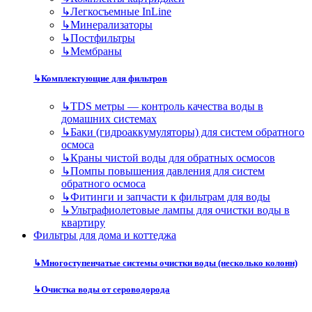
↳
Легкосъемные InLine
↳
Минерализаторы
↳
Постфильтры
↳
Мембраны
↳
Комплектующие для фильтров
↳
TDS метры — контроль качества воды в
домашних системах
↳
Баки (гидроаккумуляторы) для систем обратного
осмоса
↳
Краны чистой воды для обратных осмосов
↳
Помпы повышения давления для систем
обратного осмоса
↳
Фитинги и запчасти к фильтрам для воды
↳
Ультрафиолетовые лампы для очистки воды в
квартиру
Фильтры для дома и коттеджа
↳
Многоступенчатые системы очистки воды (несколько колонн)
↳
Очистка воды от сероводорода