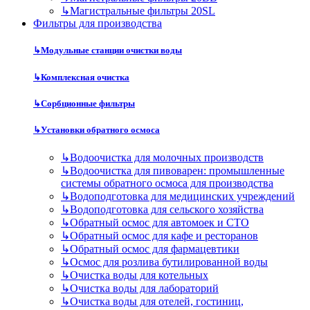
↳
Магистральные фильтры 20SL
Фильтры для производства
↳
Модульные станции очистки воды
↳
Комплексная очистка
↳
Сорбционные фильтры
↳
Установки обратного осмоса
↳
Водоочистка для молочных производств
↳
Водоочистка для пивоварен: промышленные
системы обратного осмоса для производства
↳
Водоподготовка для медицинских учреждений
↳
Водоподготовка для сельского хозяйства
↳
Обратный осмос для автомоек и СТО
↳
Обратный осмос для кафе и ресторанов
↳
Обратный осмос для фармацевтики
↳
Осмос для розлива бутилированной воды
↳
Очистка воды для котельных
↳
Очистка воды для лабораторий
↳
Очистка воды для отелей, гостиниц,