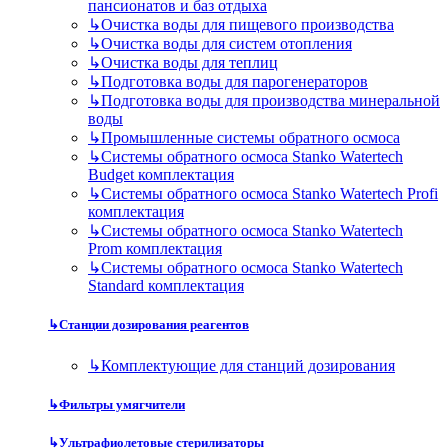
пансионатов и баз отдыха
↳
Очистка воды для пищевого производства
↳
Очистка воды для систем отопления
↳
Очистка воды для теплиц
↳
Подготовка воды для парогенераторов
↳
Подготовка воды для производства минеральной
воды
↳
Промышленные системы обратного осмоса
↳
Системы обратного осмоса Stanko Watertech
Budget комплектация
↳
Системы обратного осмоса Stanko Watertech Profi
комплектация
↳
Системы обратного осмоса Stanko Watertech
Prom комплектация
↳
Системы обратного осмоса Stanko Watertech
Standard комплектация
↳
Станции дозирования реагентов
↳
Комплектующие для станций дозирования
↳
Фильтры умягчители
↳
Ультрафиолетовые стерилизаторы