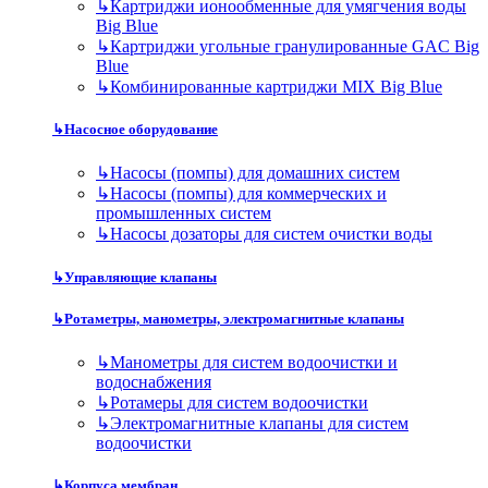
↳
Картриджи ионообменные для умягчения воды
Big Blue
↳
Картриджи угольные гранулированные GAC Big
Blue
↳
Комбинированные картриджи MIX Big Blue
↳
Насосное оборудование
↳
Насосы (помпы) для домашних систем
↳
Насосы (помпы) для коммерческих и
промышленных систем
↳
Насосы дозаторы для систем очистки воды
↳
Управляющие клапаны
↳
Ротаметры, манометры, электромагнитные клапаны
↳
Манометры для систем водоочистки и
водоснабжения
↳
Ротамеры для систем водоочистки
↳
Электромагнитные клапаны для систем
водоочистки
↳
Корпуса мембран