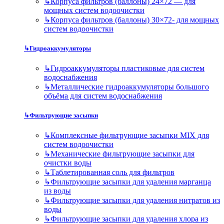
↳
Корпуса фильтров (баллоны) 24×72 — для
мощных систем водоочистки
↳
Корпуса фильтров (баллоны) 30×72- для мощных
систем водоочистки
↳
Гидроаккумуляторы
↳
Гидроаккумуляторы пластиковые для систем
водоснабжения
↳
Металлические гидроаккумуляторы большого
объёма для систем водоснабжения
↳
Фильтрующие засыпки
↳
Комплексные фильтрующие засыпки MIX для
систем водоочистки
↳
Механические фильтрующие засыпки для
очистки воды
↳
Таблетированная соль для фильтров
↳
Фильтрующие засыпки для удаления марганца
из воды
↳
Фильтрующие засыпки для удаления нитратов из
воды
↳
Фильтрующие засыпки для удаления хлора из