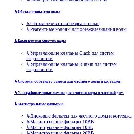
↳
Обезжелезиватели воды
↳
Обезжелезиватели безреагентные
↳
Реагентные колоны для обезжелезивания воды
↳
Комплексная очистка воды
↳
Управляющие клапаны Clack для систем
водоочистки
↳
Управляющие клапаны Runxin для систем
водоочистки
↳
Системы обратного осмоса для частного дома и коттеджа
↳
Ультрафиолетовые лампы для очистки воды в частный дом
↳
Магистральные фильтры
↳
Дисковые фильтры для частного дома и коттеджа
↳
Магистральные фильтры 10BB
↳
Магистральные фильтры 10SL
↳
Магистральные фильтры 20BB