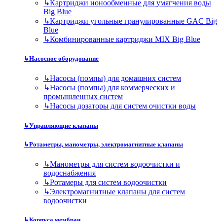
↳
Картриджи ионообменные для умягчения воды
Big Blue
↳
Картриджи угольные гранулированные GAC Big
Blue
↳
Комбинированные картриджи MIX Big Blue
↳
Насосное оборудование
↳
Насосы (помпы) для домашних систем
↳
Насосы (помпы) для коммерческих и
промышленных систем
↳
Насосы дозаторы для систем очистки воды
↳
Управляющие клапаны
↳
Ротаметры, манометры, электромагнитные клапаны
↳
Манометры для систем водоочистки и
водоснабжения
↳
Ротамеры для систем водоочистки
↳
Электромагнитные клапаны для систем
водоочистки
↳
Корпуса мембран