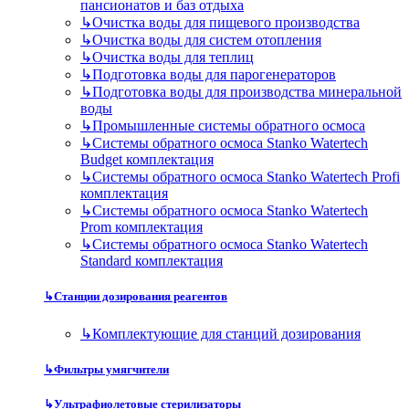
пансионатов и баз отдыха
↳
Очистка воды для пищевого производства
↳
Очистка воды для систем отопления
↳
Очистка воды для теплиц
↳
Подготовка воды для парогенераторов
↳
Подготовка воды для производства минеральной
воды
↳
Промышленные системы обратного осмоса
↳
Системы обратного осмоса Stanko Watertech
Budget комплектация
↳
Системы обратного осмоса Stanko Watertech Profi
комплектация
↳
Системы обратного осмоса Stanko Watertech
Prom комплектация
↳
Системы обратного осмоса Stanko Watertech
Standard комплектация
↳
Станции дозирования реагентов
↳
Комплектующие для станций дозирования
↳
Фильтры умягчители
↳
Ультрафиолетовые стерилизаторы