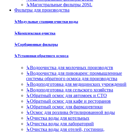
↳
Магистральные фильтры 20SL
Фильтры для производства
↳
Модульные станции очистки воды
↳
Комплексная очистка
↳
Сорбционные фильтры
↳
Установки обратного осмоса
↳
Водоочистка для молочных производств
↳
Водоочистка для пивоварен: промышленные
системы обратного осмоса для производства
↳
Водоподготовка для медицинских учреждений
↳
Водоподготовка для сельского хозяйства
↳
Обратный осмос для автомоек и СТО
↳
Обратный осмос для кафе и ресторанов
↳
Обратный осмос для фармацевтики
↳
Осмос для розлива бутилированной воды
↳
Очистка воды для котельных
↳
Очистка воды для лабораторий
↳
Очистка воды для отелей, гостиниц,