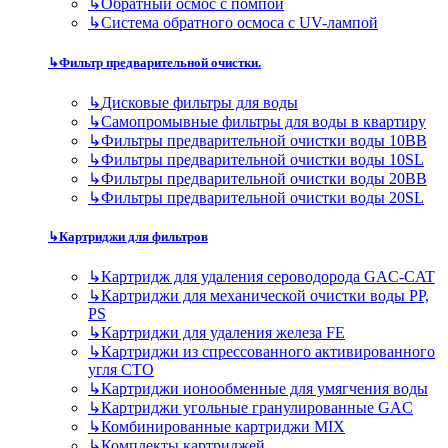
↳
Обратный осмос с помпой
↳
Система обратного осмоса с UV-лампой
↳
Фильтр предварительной очистки.
↳
Дисковые фильтры для воды
↳
Самопромывные фильтры для воды в квартиру
↳
Фильтры предварительной очистки воды 10BB
↳
Фильтры предварительной очистки воды 10SL
↳
Фильтры предварительной очистки воды 20BB
↳
Фильтры предварительной очистки воды 20SL
↳
Картриджи для фильтров
↳
Картридж для удаления сероводорода GAC-CAT
↳
Картриджи для механической очистки воды PP,
PS
↳
Картриджи для удаления железа FE
↳
Картриджи из спрессованного активированного
угля CTO
↳
Картриджи ионообменные для умягчения воды
↳
Картриджи угольные гранулированные GAC
↳
Комбинированные картриджи MIX
↳
Комплекты картриджей