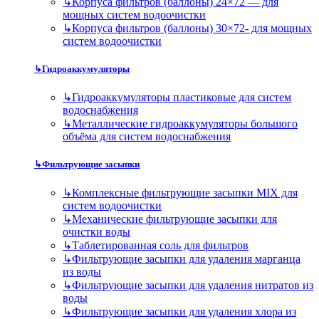
↳
Корпуса фильтров (баллоны) 24×72 — для
мощных систем водоочистки
↳
Корпуса фильтров (баллоны) 30×72- для мощных
систем водоочистки
↳
Гидроаккумуляторы
↳
Гидроаккумуляторы пластиковые для систем
водоснабжения
↳
Металлические гидроаккумуляторы большого
объёма для систем водоснабжения
↳
Фильтрующие засыпки
↳
Комплексные фильтрующие засыпки MIX для
систем водоочистки
↳
Механические фильтрующие засыпки для
очистки воды
↳
Таблетированная соль для фильтров
↳
Фильтрующие засыпки для удаления марганца
из воды
↳
Фильтрующие засыпки для удаления нитратов из
воды
↳
Фильтрующие засыпки для удаления хлора из