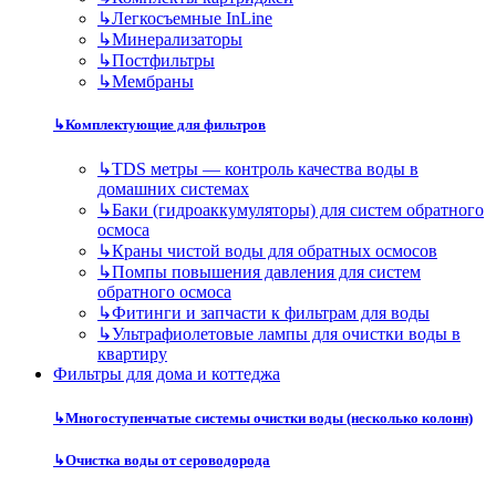
↳
Легкосъемные InLine
↳
Минерализаторы
↳
Постфильтры
↳
Мембраны
↳
Комплектующие для фильтров
↳
TDS метры — контроль качества воды в
домашних системах
↳
Баки (гидроаккумуляторы) для систем обратного
осмоса
↳
Краны чистой воды для обратных осмосов
↳
Помпы повышения давления для систем
обратного осмоса
↳
Фитинги и запчасти к фильтрам для воды
↳
Ультрафиолетовые лампы для очистки воды в
квартиру
Фильтры для дома и коттеджа
↳
Многоступенчатые системы очистки воды (несколько колонн)
↳
Очистка воды от сероводорода