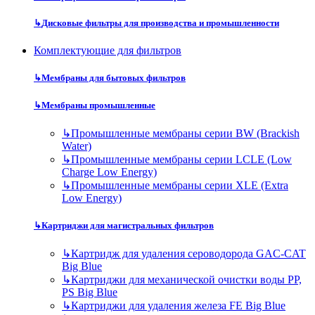
↳
Дисковые фильтры для производства и промышленности
Комплектующие для фильтров
↳
Мембраны для бытовых фильтров
↳
Мембраны промышленные
↳
Промышленные мембраны серии BW (Brackish
Water)
↳
Промышленные мембраны серии LCLE (Low
Charge Low Energy)
↳
Промышленные мембраны серии XLE (Extra
Low Energy)
↳
Картриджи для магистральных фильтров
↳
Картридж для удаления сероводорода GAC-CAT
Big Blue
↳
Картриджи для механической очистки воды PP,
PS Big Blue
↳
Картриджи для удаления железа FE Big Blue