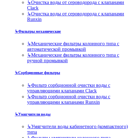
↳
Очистка воды от сероводорода с клапанами
Clack
↳
Очистка воды от сероводорода с клапанами
Runxin
↳
Фильтры механические
↳
Механические фильтры колонного типа с
автоматической промывкой
↳
Механические фильтры колонного типа с
ручной промывкой
↳
Сорбционные фильтры
↳
Фильтр сорбционной очистки воды с
управляющими клапанами Clack
↳
Фильтр сорбционной очистки воды с
управляющими клапанами Runxin
↳
Умягчители воды
↳
Умягчители воды кабинетного (компактного)
типа
↳
Фильтры умягчители колонного типа