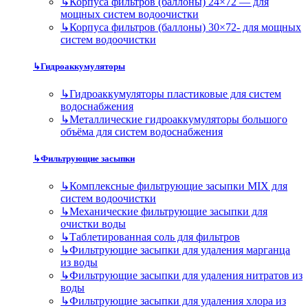
↳
Корпуса фильтров (баллоны) 24×72 — для
мощных систем водоочистки
↳
Корпуса фильтров (баллоны) 30×72- для мощных
систем водоочистки
↳
Гидроаккумуляторы
↳
Гидроаккумуляторы пластиковые для систем
водоснабжения
↳
Металлические гидроаккумуляторы большого
объёма для систем водоснабжения
↳
Фильтрующие засыпки
↳
Комплексные фильтрующие засыпки MIX для
систем водоочистки
↳
Механические фильтрующие засыпки для
очистки воды
↳
Таблетированная соль для фильтров
↳
Фильтрующие засыпки для удаления марганца
из воды
↳
Фильтрующие засыпки для удаления нитратов из
воды
↳
Фильтрующие засыпки для удаления хлора из