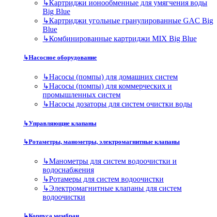
↳
Картриджи ионообменные для умягчения воды
Big Blue
↳
Картриджи угольные гранулированные GAC Big
Blue
↳
Комбинированные картриджи MIX Big Blue
↳
Насосное оборудование
↳
Насосы (помпы) для домашних систем
↳
Насосы (помпы) для коммерческих и
промышленных систем
↳
Насосы дозаторы для систем очистки воды
↳
Управляющие клапаны
↳
Ротаметры, манометры, электромагнитные клапаны
↳
Манометры для систем водоочистки и
водоснабжения
↳
Ротамеры для систем водоочистки
↳
Электромагнитные клапаны для систем
водоочистки
↳
Корпуса мембран