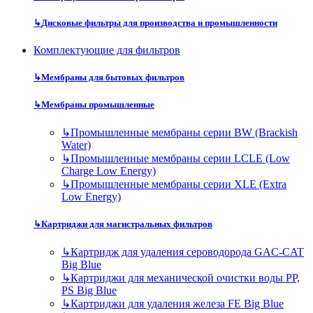
↳
Дисковые фильтры для производства и промышленности
Комплектующие для фильтров
↳
Мембраны для бытовых фильтров
↳
Мембраны промышленные
↳
Промышленные мембраны серии BW (Brackish
Water)
↳
Промышленные мембраны серии LCLE (Low
Charge Low Energy)
↳
Промышленные мембраны серии XLE (Extra
Low Energy)
↳
Картриджи для магистральных фильтров
↳
Картридж для удаления сероводорода GAC-CAT
Big Blue
↳
Картриджи для механической очистки воды PP,
PS Big Blue
↳
Картриджи для удаления железа FE Big Blue