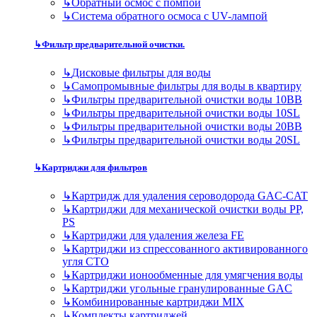
↳
Обратный осмос с помпой
↳
Система обратного осмоса с UV-лампой
↳
Фильтр предварительной очистки.
↳
Дисковые фильтры для воды
↳
Самопромывные фильтры для воды в квартиру
↳
Фильтры предварительной очистки воды 10BB
↳
Фильтры предварительной очистки воды 10SL
↳
Фильтры предварительной очистки воды 20BB
↳
Фильтры предварительной очистки воды 20SL
↳
Картриджи для фильтров
↳
Картридж для удаления сероводорода GAC-CAT
↳
Картриджи для механической очистки воды PP,
PS
↳
Картриджи для удаления железа FE
↳
Картриджи из спрессованного активированного
угля CTO
↳
Картриджи ионообменные для умягчения воды
↳
Картриджи угольные гранулированные GAC
↳
Комбинированные картриджи MIX
↳
Комплекты картриджей