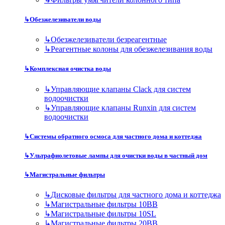
↳
Обезжелезиватели воды
↳
Обезжелезиватели безреагентные
↳
Реагентные колоны для обезжелезивания воды
↳
Комплексная очистка воды
↳
Управляющие клапаны Clack для систем
водоочистки
↳
Управляющие клапаны Runxin для систем
водоочистки
↳
Системы обратного осмоса для частного дома и коттеджа
↳
Ультрафиолетовые лампы для очистки воды в частный дом
↳
Магистральные фильтры
↳
Дисковые фильтры для частного дома и коттеджа
↳
Магистральные фильтры 10BB
↳
Магистральные фильтры 10SL
↳
Магистральные фильтры 20BB