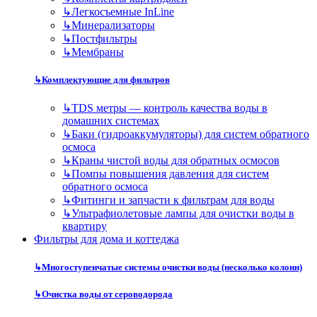
↳
Легкосъемные InLine
↳
Минерализаторы
↳
Постфильтры
↳
Мембраны
↳
Комплектующие для фильтров
↳
TDS метры — контроль качества воды в
домашних системах
↳
Баки (гидроаккумуляторы) для систем обратного
осмоса
↳
Краны чистой воды для обратных осмосов
↳
Помпы повышения давления для систем
обратного осмоса
↳
Фитинги и запчасти к фильтрам для воды
↳
Ультрафиолетовые лампы для очистки воды в
квартиру
Фильтры для дома и коттеджа
↳
Многоступенчатые системы очистки воды (несколько колонн)
↳
Очистка воды от сероводорода