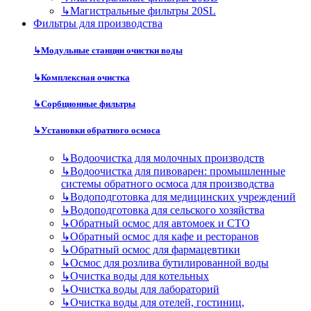
↳
Магистральные фильтры 20SL
Фильтры для производства
↳
Модульные станции очистки воды
↳
Комплексная очистка
↳
Сорбционные фильтры
↳
Установки обратного осмоса
↳
Водоочистка для молочных производств
↳
Водоочистка для пивоварен: промышленные
системы обратного осмоса для производства
↳
Водоподготовка для медицинских учреждений
↳
Водоподготовка для сельского хозяйства
↳
Обратный осмос для автомоек и СТО
↳
Обратный осмос для кафе и ресторанов
↳
Обратный осмос для фармацевтики
↳
Осмос для розлива бутилированной воды
↳
Очистка воды для котельных
↳
Очистка воды для лабораторий
↳
Очистка воды для отелей, гостиниц,