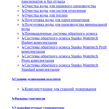
пансионатов и баз отдыха
↳
Очистка воды для пищевого производства
↳
Очистка воды для систем отопления
↳
Очистка воды для теплиц
↳
Подготовка воды для парогенераторов
↳
Подготовка воды для производства минеральной
воды
↳
Промышленные системы обратного осмоса
↳
Системы обратного осмоса Stanko Watertech
Budget комплектация
↳
Системы обратного осмоса Stanko Watertech Profi
комплектация
↳
Системы обратного осмоса Stanko Watertech
Prom комплектация
↳
Системы обратного осмоса Stanko Watertech
Standard комплектация
↳
Станции дозирования реагентов
↳
Комплектующие для станций дозирования
↳
Фильтры умягчители
↳
Ультрафиолетовые стерилизаторы