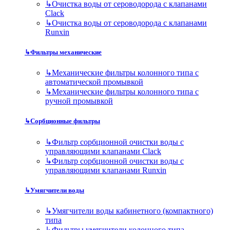
↳
Очистка воды от сероводорода с клапанами
Clack
↳
Очистка воды от сероводорода с клапанами
Runxin
↳
Фильтры механические
↳
Механические фильтры колонного типа с
автоматической промывкой
↳
Механические фильтры колонного типа с
ручной промывкой
↳
Сорбционные фильтры
↳
Фильтр сорбционной очистки воды с
управляющими клапанами Clack
↳
Фильтр сорбционной очистки воды с
управляющими клапанами Runxin
↳
Умягчители воды
↳
Умягчители воды кабинетного (компактного)
типа
↳
Фильтры умягчители колонного типа