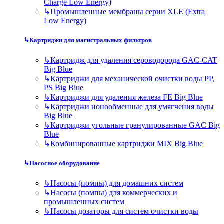
Charge Low Energy)
↳
Промышленные мембраны серии XLE (Extra
Low Energy)
↳
Картриджи для магистральных фильтров
↳
Картридж для удаления сероводорода GAC-CAT
Big Blue
↳
Картриджи для механической очистки воды PP,
PS Big Blue
↳
Картриджи для удаления железа FE Big Blue
↳
Картриджи ионообменные для умягчения воды
Big Blue
↳
Картриджи угольные гранулированные GAC Big
Blue
↳
Комбинированные картриджи MIX Big Blue
↳
Насосное оборудование
↳
Насосы (помпы) для домашних систем
↳
Насосы (помпы) для коммерческих и
промышленных систем
↳
Насосы дозаторы для систем очистки воды