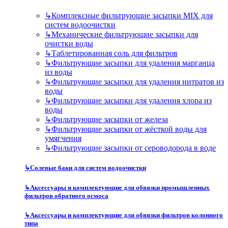
↳
Комплексные фильтрующие засыпки MIX для
систем водоочистки
↳
Механические фильтрующие засыпки для
очистки воды
↳
Таблетированная соль для фильтров
↳
Фильтрующие засыпки для удаления марганца
из воды
↳
Фильтрующие засыпки для удаления нитратов из
воды
↳
Фильтрующие засыпки для удаления хлора из
воды
↳
Фильтрующие засыпки от железа
↳
Фильтрующие засыпки от жёсткой воды для
умягчения
↳
Фильтрующие засыпки от сероводорода в воде
↳
Солевые баки для систем водоочистки
↳
Аксессуары и комплектующие для обвязки промышленных
фильтров обратного осмоса
↳
Аксессуары и комплектующие для обвязки фильтров колонного
типа