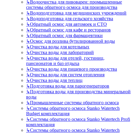
↳
Водоочистка для пивоварен: промышленные
системы обратного осмоса для производства
↳
Водоподготовка для медицинских учреждений
↳
Водоподготовка для сельского хозяйства
↳
Обратный осмос для автомоек и СТО
↳
Обратный осмос для кафе и ресторанов
↳
Обратный осмос для фармацевтики
↳
Осмос для розлива бутилированной воды
↳
Очистка воды для котельных
↳
Очистка воды для лабораторий
↳
Очистка воды для отелей, гостиниц,
пансионатов и баз отдыха
↳
Очистка воды для пищевого производства
↳
Очистка воды для систем отопления
↳
Очистка воды для теплиц
↳
Подготовка воды для парогенераторов
↳
Подготовка воды для производства минеральной
воды
↳
Промышленные системы обратного осмоса
↳
Системы обратного осмоса Stanko Watertech
Budget комплектация
↳
Системы обратного осмоса Stanko Watertech Profi
комплектация
↳
Системы обратного осмоса Stanko Watertech