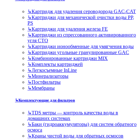
↳
Картридж для удаления сероводорода GAC-CAT
↳
Картриджи для механической очистки воды PP,
PS
↳
Картриджи для удаления железа FE
↳
Картриджи из спрессованного активированного
угля CTO
↳
Картриджи ионообменные для умягчения воды
↳
Картриджи угольные гранулированные GAC
↳
Комбинированные картриджи MIX
↳
Комплекты картриджей
↳
Легкосъемные InLine
↳
Минерализаторы
↳
Постфильтры
↳
Мембраны
↳
Комплектующие для фильтров
↳
TDS метры — контроль качества воды в
домашних системах
↳
Баки (гидроаккумуляторы) для систем обратного
осмоса
↳
Краны чистой воды для обратных осмосов