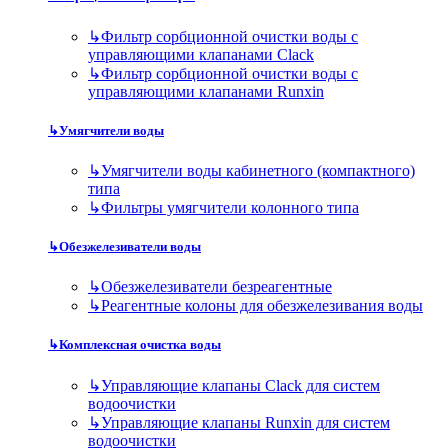
↳
Фильтр сорбционной очистки воды с
управляющими клапанами Clack
↳
Фильтр сорбционной очистки воды с
управляющими клапанами Runxin
↳
Умягчители воды
↳
Умягчители воды кабинетного (компактного)
типа
↳
Фильтры умягчители колонного типа
↳
Обезжелезиватели воды
↳
Обезжелезиватели безреагентные
↳
Реагентные колоны для обезжелезивания воды
↳
Комплексная очистка воды
↳
Управляющие клапаны Clack для систем
водоочистки
↳
Управляющие клапаны Runxin для систем
водоочистки