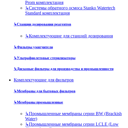
Prom комплектация
↳
Системы обратного осмоса Stanko Watertech
Standard комплектация
↳
Станции дозирования реагентов
↳
Комплектующие для станций дозирования
↳
Фильтры умягчители
↳
Ультрафиолетовые стерилизаторы
↳
Дисковые фильтры для производства и промышленности
Комплектующие для фильтров
↳
Мембраны для бытовых фильтров
↳
Мембраны промышленные
↳
Промышленные мембраны серии BW (Brackish
Water)
↳
Промышленные мембраны серии LCLE (Low