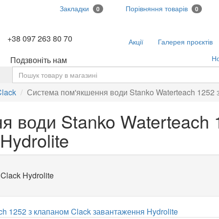
Закладки
Порівняння товарів
0
0
+38 097 263 80 70
Акції
Галерея проєктів
Н
Подзвоніть нам
ь
Clack
Система пом'якшення води Stanko Waterteach 1252 
я води Stanko Waterteach 
Hydrolite
Clack Hydrolite