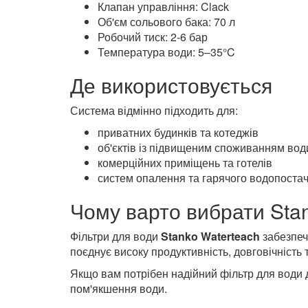
Технічні характеристики
Тип системи: пом'якшувач води
Розмір балона: 1252
Об'єм завантаження: 50 л
Тип завантаження: іонообмінна смола Hy
Клапан управління: Clack
Об'єм сольового бака: 70 л
Робочий тиск: 2-6 бар
Температура води: 5–35°C
Де використовується
Система відмінно підходить для:
приватних будинків та котеджів
об'єктів із підвищеним споживанням вод
комерційних приміщень та готелів
систем опалення та гарячого водопоста
Чому варто вибрати Sta