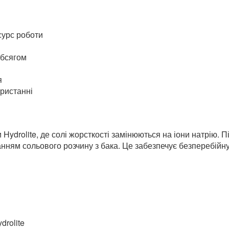
 літрів
енти
сурс роботи
обсягом
я
ристанні
Hydrolite, де солі жорсткості замінюються на іони натрію.
нням сольового розчину з бака. Це забезпечує безперебійну