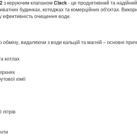
я води Stanko Waterteach 
Hydrolite 50 л, сольовий б
2
з керуючим клапаном
Clack
- це продуктивний та надійний
иватних будинках, котеджах та комерційних об'єктах. Вико
ку ефективність очищення води.
о обміну, видаляючи з води кальцій та магній – основні при
та котлах
верхнях
тової хімії