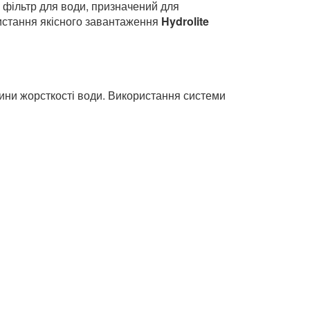
1252 з клапаном
ак 70 л)
 фільтр для води, призначений для
ристання якісного завантаження
Hydrolite
чини жорсткості води. Використання системи