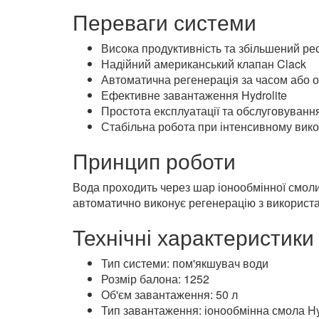
Баллон 1252 (12×52 дюйми)
Іонообмінне завантаження Hydrolite — 50
Клапок управління Clack
Сольовий бак об'ємом 70 літрів
Дренажна система та з'єднувальні елем
Переваги системи
Висока продуктивність та збільшений ре
Надійний американський клапан Clack
Автоматична регенерація за часом або 
Ефективне завантаження Hydrolite
Простота експлуатації та обслуговуванн
Стабільна робота при інтенсивному вико
Принцип роботи
Вода проходить через шар іонообмінної смоли 
автоматично виконує регенерацію з використа