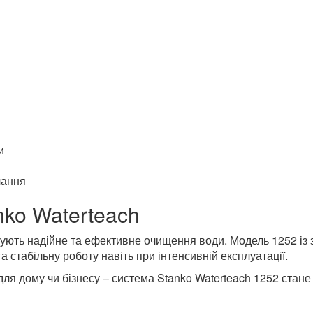
drolite
и
чання
nko Waterteach