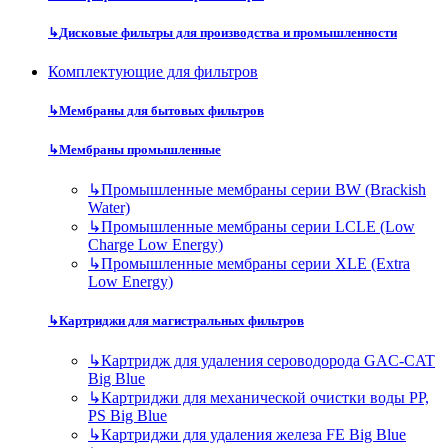
↳
Дисковые фильтры для производства и промышленности
Комплектующие для фильтров
↳
Мембраны для бытовых фильтров
↳
Мембраны промышленные
↳
Промышленные мембраны серии BW (Brackish
Water)
↳
Промышленные мембраны серии LCLE (Low
Charge Low Energy)
↳
Промышленные мембраны серии XLE (Extra
Low Energy)
↳
Картриджи для магистральных фильтров
↳
Картридж для удаления сероводорода GAC-CAT
Big Blue
↳
Картриджи для механической очистки воды PP,
PS Big Blue
↳
Картриджи для удаления железа FE Big Blue