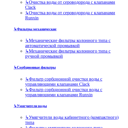
↳
Очистка воды от сероводорода с клапанами
Clack
↳
Очистка воды от сероводорода с клапанами
Runxin
↳
Фильтры механические
↳
Механические фильтры колонного типа с
автоматической промывкой
↳
Механические фильтры колонного типа с
ручной промывкой
↳
Сорбционные фильтры
↳
Фильтр сорбционной очистки воды с
управляющими клапанами Clack
↳
Фильтр сорбционной очистки воды с
управляющими клапанами Runxin
↳
Умягчители воды
↳
Умягчители воды кабинетного (компактного)
типа
↳
Фильтры умягчители колонного типа