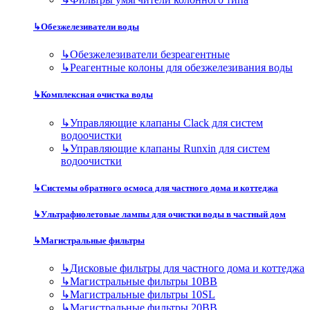
↳
Обезжелезиватели воды
↳
Обезжелезиватели безреагентные
↳
Реагентные колоны для обезжелезивания воды
↳
Комплексная очистка воды
↳
Управляющие клапаны Clack для систем
водоочистки
↳
Управляющие клапаны Runxin для систем
водоочистки
↳
Системы обратного осмоса для частного дома и коттеджа
↳
Ультрафиолетовые лампы для очистки воды в частный дом
↳
Магистральные фильтры
↳
Дисковые фильтры для частного дома и коттеджа
↳
Магистральные фильтры 10BB
↳
Магистральные фильтры 10SL
↳
Магистральные фильтры 20BB