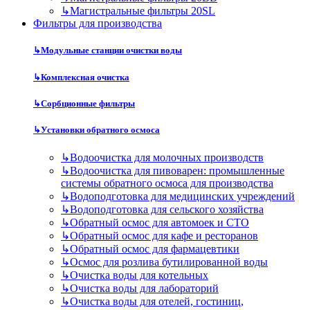
↳
Магистральные фильтры 20SL
Фильтры для производства
↳
Модульные станции очистки воды
↳
Комплексная очистка
↳
Сорбционные фильтры
↳
Установки обратного осмоса
↳
Водоочистка для молочных производств
↳
Водоочистка для пивоварен: промышленные
системы обратного осмоса для производства
↳
Водоподготовка для медицинских учреждений
↳
Водоподготовка для сельского хозяйства
↳
Обратный осмос для автомоек и СТО
↳
Обратный осмос для кафе и ресторанов
↳
Обратный осмос для фармацевтики
↳
Осмос для розлива бутилированной воды
↳
Очистка воды для котельных
↳
Очистка воды для лабораторий
↳
Очистка воды для отелей, гостиниц,