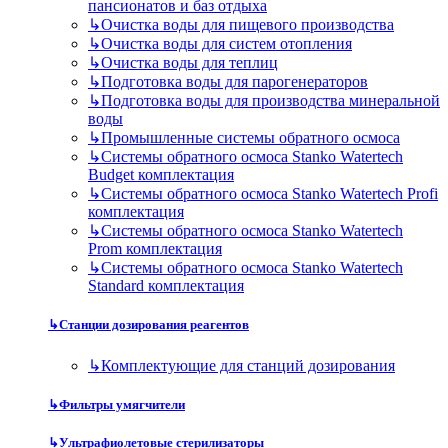
пансионатов и баз отдыха
↳
Очистка воды для пищевого производства
↳
Очистка воды для систем отопления
↳
Очистка воды для теплиц
↳
Подготовка воды для парогенераторов
↳
Подготовка воды для производства минеральной
воды
↳
Промышленные системы обратного осмоса
↳
Системы обратного осмоса Stanko Watertech
Budget комплектация
↳
Системы обратного осмоса Stanko Watertech Profi
комплектация
↳
Системы обратного осмоса Stanko Watertech
Prom комплектация
↳
Системы обратного осмоса Stanko Watertech
Standard комплектация
↳
Станции дозирования реагентов
↳
Комплектующие для станций дозирования
↳
Фильтры умягчители
↳
Ультрафиолетовые стерилизаторы