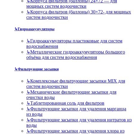
↳
Корпуса фильтров (баллоны) 24×72 — для
мощных систем водоочистки
↳
Корпуса фильтров (баллоны) 30×72- для мощных
систем водоочистки
↳
Гидроаккумуляторы
↳
Гидроаккумуляторы пластиковые для систем
водоснабжения
↳
Металлические гидроаккумуляторы большого
объёма для систем водоснабжения
↳
Фильтрующие засыпки
↳
Комплексные фильтрующие засыпки MIX для
систем водоочистки
↳
Механические фильтрующие засыпки для
очистки воды
↳
Таблетированная соль для фильтров
↳
Фильтрующие засыпки для удаления марганца
из воды
↳
Фильтрующие засыпки для удаления нитратов из
воды
↳
Фильтрующие засыпки для удаления хлора из