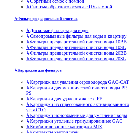
↳
Обратный осмос с помпой
↳
Система обратного осмоса с UV-лампой
↳
Фильтр предварительной очистки.
↳
Дисковые фильтры для воды
↳
Самопромывные фильтры для воды в квартиру
↳
Фильтры предварительной очистки воды 10BB
↳
Фильтры предварительной очистки воды 10SL
↳
Фильтры предварительной очистки воды 20BB
↳
Фильтры предварительной очистки воды 20SL
↳
Картриджи для фильтров
↳
Картридж для удаления сероводорода GAC-CAT
↳
Картриджи для механической очистки воды PP,
PS
↳
Картриджи для удаления железа FE
↳
Картриджи из спрессованного активированного
угля CTO
↳
Картриджи ионообменные для умягчения воды
↳
Картриджи угольные гранулированные GAC
↳
Комбинированные картриджи MIX
↳
Комплекты картриджей