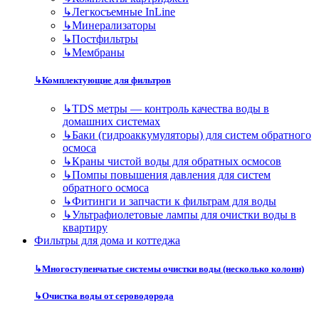
↳
Легкосъемные InLine
↳
Минерализаторы
↳
Постфильтры
↳
Мембраны
↳
Комплектующие для фильтров
↳
TDS метры — контроль качества воды в
домашних системах
↳
Баки (гидроаккумуляторы) для систем обратного
осмоса
↳
Краны чистой воды для обратных осмосов
↳
Помпы повышения давления для систем
обратного осмоса
↳
Фитинги и запчасти к фильтрам для воды
↳
Ультрафиолетовые лампы для очистки воды в
квартиру
Фильтры для дома и коттеджа
↳
Многоступенчатые системы очистки воды (несколько колонн)
↳
Очистка воды от сероводорода