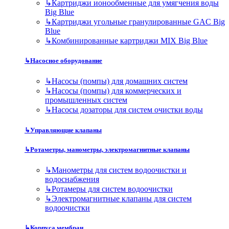
↳
Картриджи ионообменные для умягчения воды
Big Blue
↳
Картриджи угольные гранулированные GAC Big
Blue
↳
Комбинированные картриджи MIX Big Blue
↳
Насосное оборудование
↳
Насосы (помпы) для домашних систем
↳
Насосы (помпы) для коммерческих и
промышленных систем
↳
Насосы дозаторы для систем очистки воды
↳
Управляющие клапаны
↳
Ротаметры, манометры, электромагнитные клапаны
↳
Манометры для систем водоочистки и
водоснабжения
↳
Ротамеры для систем водоочистки
↳
Электромагнитные клапаны для систем
водоочистки
↳
Корпуса мембран