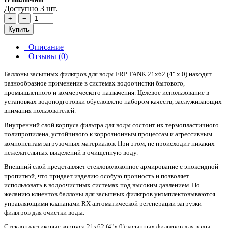
Доступно 3 шт.
+
−
Купить
Описание
Отзывы (0)
Баллоны засыпных фильтров для воды FRP TANK 21х62 (4" х 0) находят
разнообразное применение в системах водоочистки бытового,
промышленного и коммерческого назначения. Целевое использование в
установках водоподготовки обусловлено набором качеств, заслуживающих
внимания пользователей.
Внутренний слой корпуса фильтра для воды состоит их термопластичного
полипропилена, устойчивого к коррозионным процессам и агрессивным
компонентам загрузочных материалов. При этом, не происходит никаких
нежелательных выделений в очищенную воду.
Внешний слой представляет стекловолоконное армирование с эпоксидной
пропиткой, что придает изделию особую прочность и позволяет
использовать в водоочистных системах под высоким давлением. По
желанию клиентов баллоны для засыпных фильтров укомплектовываются
управляющими клапанами RX автоматической регенерации загрузки
фильтров для очистки воды.
Стеклопластиковые корпуса 21х62 (4"х 0) засыпных фильтров для воды