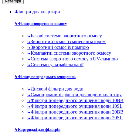
Категорії
Фільтри для квартири
↳
Фільтри зворотного осмосу
↳
Базові системи зворотного осмосу
↳
Зворотний осмос із мінералізатором
↳
Зворотний осмос із помпою
↳
Компактні системи зворотного осмосу
↳
Система зворотного осмосу з UV-лампою
↳
Системи ультрафільтрації
↳
Фільтр попереднього очищення.
↳
Дискові фільтри для води
↳
Самопромивні фільтри для води в квартиру
↳
Фільтри попереднього очищення води 10BB
↳
Фільтри попереднього очищення води 10SL
↳
Фільтри попереднього очищення води 20BB
↳
Фільтри попереднього очищення води 20SL
↳
Картриджі для фільтрів