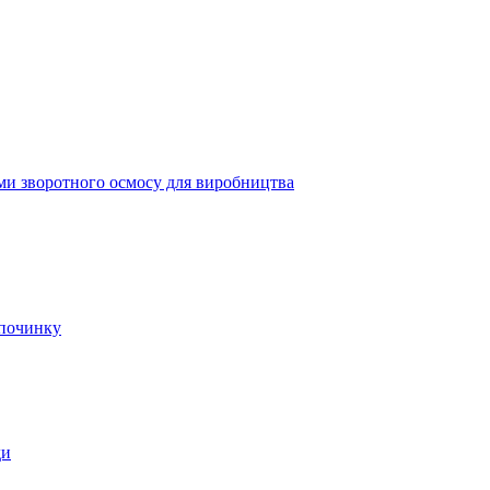
ми зворотного осмосу для виробництва
дпочинку
ди