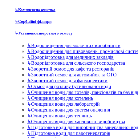
↳
Комплексна очистка
↳
Сорбційні фільтри
↳
Установки зворотного осмосу
↳
Водоочищення для молочних виробництв
↳
Водоочищення для пивоварень: промислові систе
↳
Водопідготовка для медичних закладів
↳
Водопідготовка для сільського господарства
↳
Зворотній осмос для кафе та ресторанів
↳
Зворотний осмос для автомийок та СТО
↳
Зворотний осмос для фармацевтики
↳
Осмос для розливу бутильованої води
↳
Очищення води для готелів, пансіонатів та баз ві
↳
Очищення води для котелень
↳
Очищення води для лабораторій
↳
Очищення води для систем опалення
↳
Очищення води для теплиць
↳
Очищення води для харчового виробництва
↳
Підготовка води для виробництва мінеральної во
↳
Підготовка води для парогенераторів