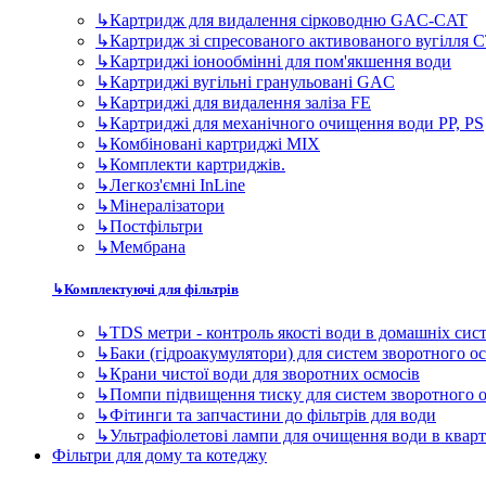
↳
Картридж для видалення сірководню GAC-CAT
↳
Картридж зі спресованого активованого вугілля 
↳
Картриджі іонообмінні для пом'якшення води
↳
Картриджі вугільні гранульовані GAC
↳
Картриджі для видалення заліза FE
↳
Картриджі для механічного очищення води PP, PS
↳
Комбіновані картриджі MIX
↳
Комплекти картриджів.
↳
Легкоз'ємні InLine
↳
Мінералізатори
↳
Постфільтри
↳
Мембрана
↳
Комплектуючі для фільтрів
↳
TDS метри - контроль якості води в домашніх сис
↳
Баки (гідроакумулятори) для систем зворотного о
↳
Крани чистої води для зворотних осмосів
↳
Помпи підвищення тиску для систем зворотного 
↳
Фітинги та запчастини до фільтрів для води
↳
Ультрафіолетові лампи для очищення води в квар
Фільтри для дому та котеджу