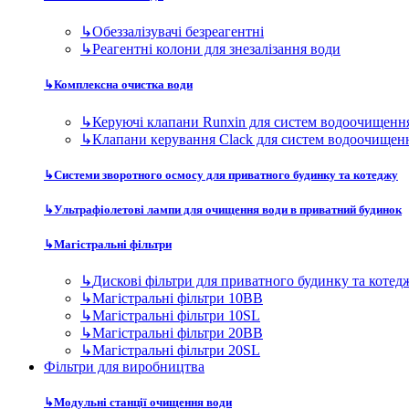
↳
Обеззалізувачі безреагентні
↳
Реагентні колони для знезалізання води
↳
Комплексна очистка води
↳
Керуючі клапани Runxin для систем водоочищенн
↳
Клапани керування Clack для систем водоочищен
↳
Системи зворотного осмосу для приватного будинку та котеджу
↳
Ультрафіолетові лампи для очищення води в приватний будинок
↳
Магістральні фільтри
↳
Дискові фільтри для приватного будинку та котед
↳
Магістральні фільтри 10BB
↳
Магістральні фільтри 10SL
↳
Магістральні фільтри 20BB
↳
Магістральні фільтри 20SL
Фільтри для виробництва
↳
Модульні станції очищення води