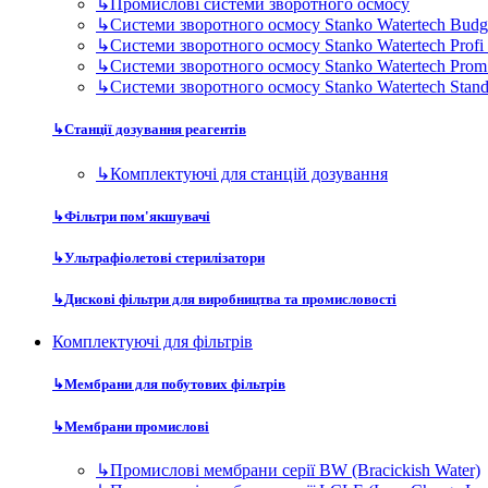
↳
Промислові системи зворотного осмосу
↳
Системи зворотного осмосу Stanko Watertech Budg
↳
Системи зворотного осмосу Stanko Watertech Profi
↳
Системи зворотного осмосу Stanko Watertech Prom
↳
Системи зворотного осмосу Stanko Watertech Stan
↳
Станції дозування реагентів
↳
Комплектуючі для станцій дозування
↳
Фільтри пом'якшувачі
↳
Ультрафіолетові стерилізатори
↳
Дискові фільтри для виробництва та промисловості
Комплектуючі для фільтрів
↳
Мембрани для побутових фільтрів
↳
Мембрани промислові
↳
Промислові мембрани серії BW (Bracickish Water)