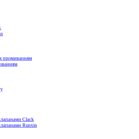
k
in
им промиванням
миванням
пу
клапанами Clack
клапанами Runxin