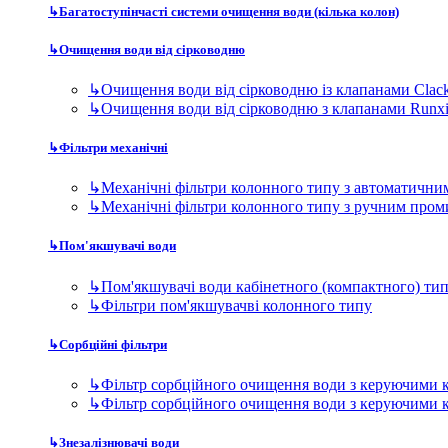
↳
Багатоступінчасті системи очищення води (кілька колон)
↳
Очищення води від сірководню
↳
Очищення води від сірководню із клапанами Clac
↳
Очищення води від сірководню з клапанами Runx
↳
Фільтри механічні
↳
Механічні фільтри колонного типу з автоматичн
↳
Механічні фільтри колонного типу з ручним про
↳
Пом'якшувачі води
↳
Пом'якшувачі води кабінетного (компактного) ти
↳
Фільтри пом'якшувачві колонного типу
↳
Сорбційні фільтри
↳
Фільтр сорбційного очищення води з керуючими 
↳
Фільтр сорбційного очищення води з керуючими 
↳
Знезалізнювачі води