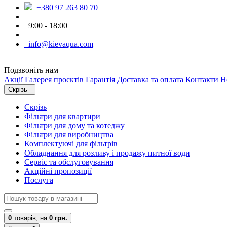
+380 97 263 80 70
9:00 - 18:00
info@kievaqua.com
Подзвоніть нам
Акції
Галерея проєктів
Гарантія
Доставка та оплата
Контакти
Н
Скрізь
Скрізь
Фільтри для квартири
Фільтри для дому та котеджу
Фільтри для виробництва
Комплектуючі для фільтрів
Обладнання для розливу і продажу питної води
Сервіс та обслуговування
Акційні пропозиції
Послуга
0
товарів,
на
0 грн.