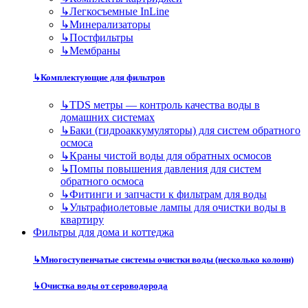
↳
Легкосъемные InLine
↳
Минерализаторы
↳
Постфильтры
↳
Мембраны
↳
Комплектующие для фильтров
↳
TDS метры — контроль качества воды в
домашних системах
↳
Баки (гидроаккумуляторы) для систем обратного
осмоса
↳
Краны чистой воды для обратных осмосов
↳
Помпы повышения давления для систем
обратного осмоса
↳
Фитинги и запчасти к фильтрам для воды
↳
Ультрафиолетовые лампы для очистки воды в
квартиру
Фильтры для дома и коттеджа
↳
Многоступенчатые системы очистки воды (несколько колонн)
↳
Очистка воды от сероводорода