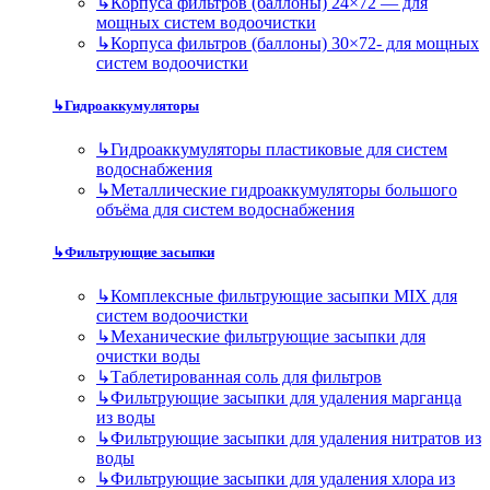
↳
Корпуса фильтров (баллоны) 24×72 — для
мощных систем водоочистки
↳
Корпуса фильтров (баллоны) 30×72- для мощных
систем водоочистки
↳
Гидроаккумуляторы
↳
Гидроаккумуляторы пластиковые для систем
водоснабжения
↳
Металлические гидроаккумуляторы большого
объёма для систем водоснабжения
↳
Фильтрующие засыпки
↳
Комплексные фильтрующие засыпки MIX для
систем водоочистки
↳
Механические фильтрующие засыпки для
очистки воды
↳
Таблетированная соль для фильтров
↳
Фильтрующие засыпки для удаления марганца
из воды
↳
Фильтрующие засыпки для удаления нитратов из
воды
↳
Фильтрующие засыпки для удаления хлора из