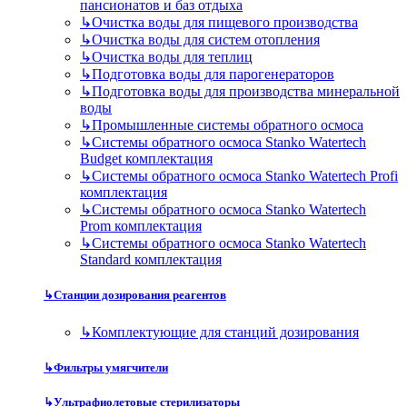
пансионатов и баз отдыха
↳
Очистка воды для пищевого производства
↳
Очистка воды для систем отопления
↳
Очистка воды для теплиц
↳
Подготовка воды для парогенераторов
↳
Подготовка воды для производства минеральной
воды
↳
Промышленные системы обратного осмоса
↳
Системы обратного осмоса Stanko Watertech
Budget комплектация
↳
Системы обратного осмоса Stanko Watertech Profi
комплектация
↳
Системы обратного осмоса Stanko Watertech
Prom комплектация
↳
Системы обратного осмоса Stanko Watertech
Standard комплектация
↳
Станции дозирования реагентов
↳
Комплектующие для станций дозирования
↳
Фильтры умягчители
↳
Ультрафиолетовые стерилизаторы