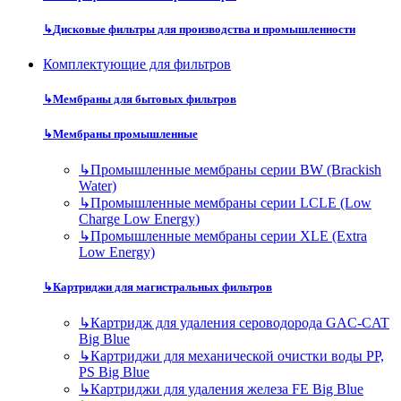
↳
Дисковые фильтры для производства и промышленности
Комплектующие для фильтров
↳
Мембраны для бытовых фильтров
↳
Мембраны промышленные
↳
Промышленные мембраны серии BW (Brackish
Water)
↳
Промышленные мембраны серии LCLE (Low
Charge Low Energy)
↳
Промышленные мембраны серии XLE (Extra
Low Energy)
↳
Картриджи для магистральных фильтров
↳
Картридж для удаления сероводорода GAC-CAT
Big Blue
↳
Картриджи для механической очистки воды PP,
PS Big Blue
↳
Картриджи для удаления железа FE Big Blue