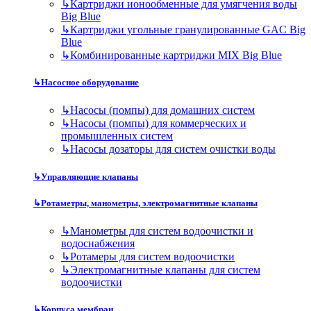
↳
Картриджи ионообменные для умягчения воды
Big Blue
↳
Картриджи угольные гранулированные GAC Big
Blue
↳
Комбинированные картриджи MIX Big Blue
↳
Насосное оборудование
↳
Насосы (помпы) для домашних систем
↳
Насосы (помпы) для коммерческих и
промышленных систем
↳
Насосы дозаторы для систем очистки воды
↳
Управляющие клапаны
↳
Ротаметры, манометры, электромагнитные клапаны
↳
Манометры для систем водоочистки и
водоснабжения
↳
Ротамеры для систем водоочистки
↳
Электромагнитные клапаны для систем
водоочистки
↳
Корпуса мембран