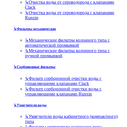
↳
Очистка воды от сероводорода с клапанами
Clack
↳
Очистка воды от сероводорода с клапанами
Runxin
↳
Фильтры механические
↳
Механические фильтры колонного типа с
автоматической промывкой
↳
Механические фильтры колонного типа с
ручной промывкой
↳
Сорбционные фильтры
↳
Фильтр сорбционной очистки воды с
управляющими клапанами Clack
↳
Фильтр сорбционной очистки воды с
управляющими клапанами Runxin
↳
Умягчители воды
↳
Умягчители воды кабинетного (компактного)
типа
↳
Фильтры умягчители колонного типа