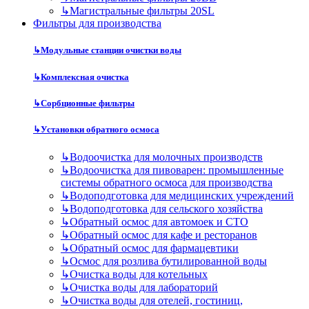
↳
Магистральные фильтры 20SL
Фильтры для производства
↳
Модульные станции очистки воды
↳
Комплексная очистка
↳
Сорбционные фильтры
↳
Установки обратного осмоса
↳
Водоочистка для молочных производств
↳
Водоочистка для пивоварен: промышленные
системы обратного осмоса для производства
↳
Водоподготовка для медицинских учреждений
↳
Водоподготовка для сельского хозяйства
↳
Обратный осмос для автомоек и СТО
↳
Обратный осмос для кафе и ресторанов
↳
Обратный осмос для фармацевтики
↳
Осмос для розлива бутилированной воды
↳
Очистка воды для котельных
↳
Очистка воды для лабораторий
↳
Очистка воды для отелей, гостиниц,