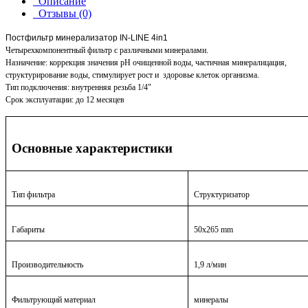
Описание
Отзывы (0)
Постфильтр минерализатор IN-LINE 4in1
Четырехкомпонентный фильтр с различными минералами.
Назначение: коррекция значения рН очищенной воды, частичная минералицация,
структурирование воды, стимулирует рост и здоровье клеток организма.
Тип подключения: внутренняя резьба 1/4"
Срок эксплуатации: до 12 месяцев
Основные
характеристики
Тип фильтра
Структуризатор
Габариты
50х265 mm
Производительность
1,9 л/мин
Фильтрующий материал
минералы