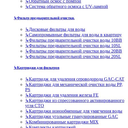
↳
Обратный осмос с помпой
↳
Система обратного осмоса с UV-лампой
↳
Фильтр предварительной очистки.
↳
Дисковые фильтры для воды
↳
Самопромывные фильтры для воды в квартиру
↳
Фильтры предварительной очистки воды 10BB
↳
Фильтры предварительной очистки воды 10SL
↳
Фильтры предварительной очистки воды 20BB
↳
Фильтры предварительной очистки воды 20SL
↳
Картриджи для фильтров
↳
Картридж для удаления сероводорода GAC-CAT
↳
Картриджи для механической очистки воды PP,
PS
↳
Картриджи для удаления железа FE
↳
Картриджи из спрессованного активированного
угля CTO
↳
Картриджи ионообменные для умягчения воды
↳
Картриджи угольные гранулированные GAC
↳
Комбинированные картриджи MIX
↳
Комплекты картриджей