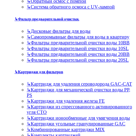
↳
Обратный осмос с помпой
↳
Система обратного осмоса с UV-лампой
↳
Фильтр предварительной очистки.
↳
Дисковые фильтры для воды
↳
Самопромывные фильтры для воды в квартиру
↳
Фильтры предварительной очистки воды 10BB
↳
Фильтры предварительной очистки воды 10SL
↳
Фильтры предварительной очистки воды 20BB
↳
Фильтры предварительной очистки воды 20SL
↳
Картриджи для фильтров
↳
Картридж для удаления сероводорода GAC-CAT
↳
Картриджи для механической очистки воды PP,
PS
↳
Картриджи для удаления железа FE
↳
Картриджи из спрессованного активированного
угля CTO
↳
Картриджи ионообменные для умягчения воды
↳
Картриджи угольные гранулированные GAC
↳
Комбинированные картриджи MIX
↳
Комплекты картриджей