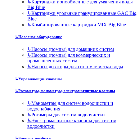
↳
Картриджи ионообменные для умягчения воды
Big Blue
↳
Картриджи угольные гранулированные GAC Big
Blue
↳
Комбинированные картриджи MIX Big Blue
↳
Насосное оборудование
↳
Насосы (помпы) для домашних систем
↳
Насосы (помпы) для коммерческих и
промышленных систем
↳
Насосы дозаторы для систем очистки воды
↳
Управляющие клапаны
↳
Ротаметры, манометры, электромагнитные клапаны
↳
Манометры для систем водоочистки и
водоснабжения
↳
Ротамеры для систем водоочистки
↳
Электромагнитные клапаны для систем
водоочистки
↳
Корпуса мембран