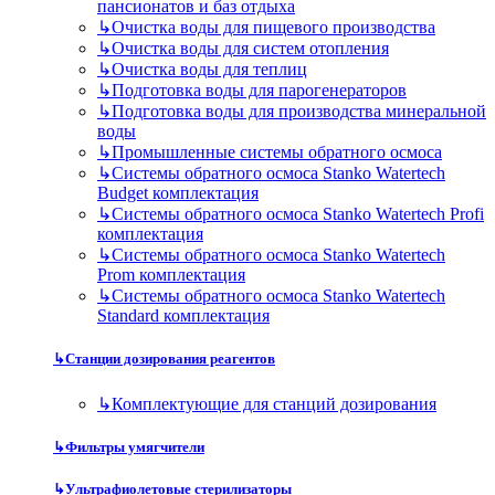
пансионатов и баз отдыха
↳
Очистка воды для пищевого производства
↳
Очистка воды для систем отопления
↳
Очистка воды для теплиц
↳
Подготовка воды для парогенераторов
↳
Подготовка воды для производства минеральной
воды
↳
Промышленные системы обратного осмоса
↳
Системы обратного осмоса Stanko Watertech
Budget комплектация
↳
Системы обратного осмоса Stanko Watertech Profi
комплектация
↳
Системы обратного осмоса Stanko Watertech
Prom комплектация
↳
Системы обратного осмоса Stanko Watertech
Standard комплектация
↳
Станции дозирования реагентов
↳
Комплектующие для станций дозирования
↳
Фильтры умягчители
↳
Ультрафиолетовые стерилизаторы