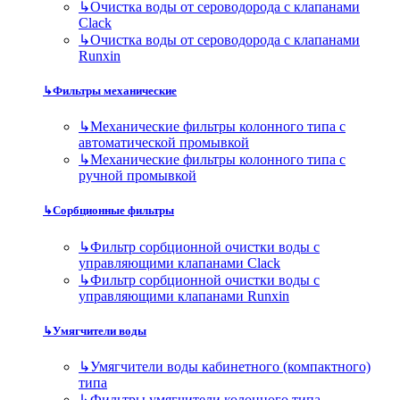
↳
Очистка воды от сероводорода с клапанами
Clack
↳
Очистка воды от сероводорода с клапанами
Runxin
↳
Фильтры механические
↳
Механические фильтры колонного типа с
автоматической промывкой
↳
Механические фильтры колонного типа с
ручной промывкой
↳
Сорбционные фильтры
↳
Фильтр сорбционной очистки воды с
управляющими клапанами Clack
↳
Фильтр сорбционной очистки воды с
управляющими клапанами Runxin
↳
Умягчители воды
↳
Умягчители воды кабинетного (компактного)
типа
↳
Фильтры умягчители колонного типа