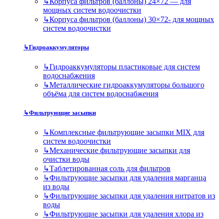
↳
Корпуса фильтров (баллоны) 24×72 — для
мощных систем водоочистки
↳
Корпуса фильтров (баллоны) 30×72- для мощных
систем водоочистки
↳
Гидроаккумуляторы
↳
Гидроаккумуляторы пластиковые для систем
водоснабжения
↳
Металлические гидроаккумуляторы большого
объёма для систем водоснабжения
↳
Фильтрующие засыпки
↳
Комплексные фильтрующие засыпки MIX для
систем водоочистки
↳
Механические фильтрующие засыпки для
очистки воды
↳
Таблетированная соль для фильтров
↳
Фильтрующие засыпки для удаления марганца
из воды
↳
Фильтрующие засыпки для удаления нитратов из
воды
↳
Фильтрующие засыпки для удаления хлора из