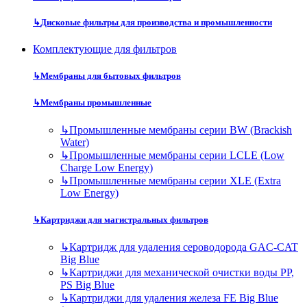
↳
Дисковые фильтры для производства и промышленности
Комплектующие для фильтров
↳
Мембраны для бытовых фильтров
↳
Мембраны промышленные
↳
Промышленные мембраны серии BW (Brackish
Water)
↳
Промышленные мембраны серии LCLE (Low
Charge Low Energy)
↳
Промышленные мембраны серии XLE (Extra
Low Energy)
↳
Картриджи для магистральных фильтров
↳
Картридж для удаления сероводорода GAC-CAT
Big Blue
↳
Картриджи для механической очистки воды PP,
PS Big Blue
↳
Картриджи для удаления железа FE Big Blue