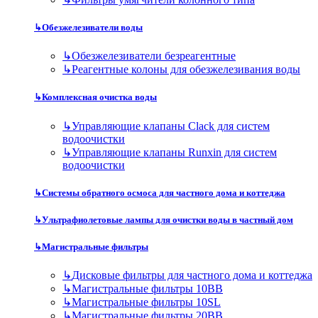
↳
Обезжелезиватели воды
↳
Обезжелезиватели безреагентные
↳
Реагентные колоны для обезжелезивания воды
↳
Комплексная очистка воды
↳
Управляющие клапаны Clack для систем
водоочистки
↳
Управляющие клапаны Runxin для систем
водоочистки
↳
Системы обратного осмоса для частного дома и коттеджа
↳
Ультрафиолетовые лампы для очистки воды в частный дом
↳
Магистральные фильтры
↳
Дисковые фильтры для частного дома и коттеджа
↳
Магистральные фильтры 10BB
↳
Магистральные фильтры 10SL
↳
Магистральные фильтры 20BB