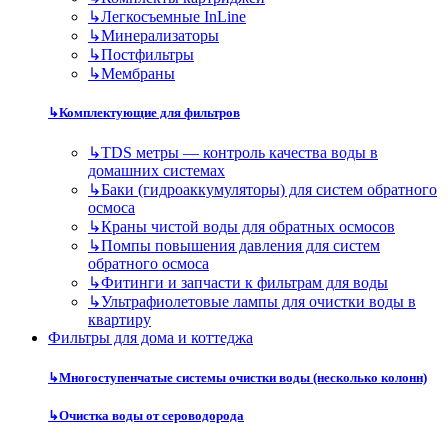
↳
Легкосъемные InLine
↳
Минерализаторы
↳
Постфильтры
↳
Мембраны
↳
Комплектующие для фильтров
↳
TDS метры — контроль качества воды в
домашних системах
↳
Баки (гидроаккумуляторы) для систем обратного
осмоса
↳
Краны чистой воды для обратных осмосов
↳
Помпы повышения давления для систем
обратного осмоса
↳
Фитинги и запчасти к фильтрам для воды
↳
Ультрафиолетовые лампы для очистки воды в
квартиру
Фильтры для дома и коттеджа
↳
Многоступенчатые системы очистки воды (несколько колонн)
↳
Очистка воды от сероводорода