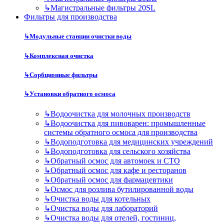
↳
Магистральные фильтры 20SL
Фильтры для производства
↳
Модульные станции очистки воды
↳
Комплексная очистка
↳
Сорбционные фильтры
↳
Установки обратного осмоса
↳
Водоочистка для молочных производств
↳
Водоочистка для пивоварен: промышленные
системы обратного осмоса для производства
↳
Водоподготовка для медицинских учреждений
↳
Водоподготовка для сельского хозяйства
↳
Обратный осмос для автомоек и СТО
↳
Обратный осмос для кафе и ресторанов
↳
Обратный осмос для фармацевтики
↳
Осмос для розлива бутилированной воды
↳
Очистка воды для котельных
↳
Очистка воды для лабораторий
↳
Очистка воды для отелей, гостиниц,