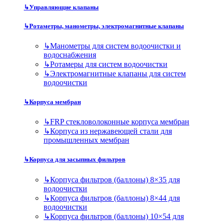
↳
Управляющие клапаны
↳
Ротаметры, манометры, электромагнитные клапаны
↳
Манометры для систем водоочистки и
водоснабжения
↳
Ротамеры для систем водоочистки
↳
Электромагнитные клапаны для систем
водоочистки
↳
Корпуса мембран
↳
FRP стекловолоконные корпуса мембран
↳
Корпуса из нержавеющей стали для
промышленных мембран
↳
Корпуса для засыпных фильтров
↳
Корпуса фильтров (баллоны) 8×35 для
водоочистки
↳
Корпуса фильтров (баллоны) 8×44 для
водоочистки
↳
Корпуса фильтров (баллоны) 10×54 для