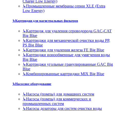
Charge Low Energy)
↳
Промышленные мембраны серии XLE (Extra
Low Energy)
↳
Картриджи для магистральных фильтров
↳
Картридж для удаления сероводорода GAC-CAT
Big Blue
↳
Картриджи для механической очистки воды PP,
PS Big Blue
↳
Картриджи для удаления железа FE Big Blue
↳
Картриджи ионообменные для умягчения воды
Big Blue
↳
Картриджи угольные гранулированные GAC Big
Blue
↳
Комбинированные картриджи MIX Big Blue
↳
Насосное оборудование
↳
Насосы (помпы) для домашних систем
↳
Насосы (помпы) для коммерческих и
промышленных систем
↳
Насосы дозаторы для систем очистки воды