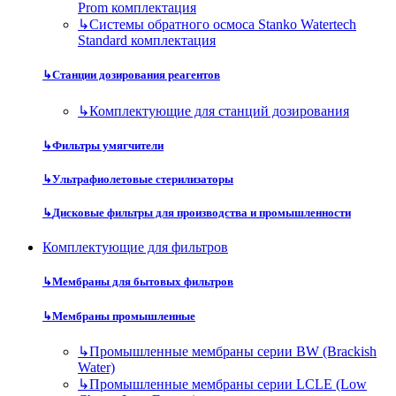
Prom комплектация
↳
Системы обратного осмоса Stanko Watertech
Standard комплектация
↳
Станции дозирования реагентов
↳
Комплектующие для станций дозирования
↳
Фильтры умягчители
↳
Ультрафиолетовые стерилизаторы
↳
Дисковые фильтры для производства и промышленности
Комплектующие для фильтров
↳
Мембраны для бытовых фильтров
↳
Мембраны промышленные
↳
Промышленные мембраны серии BW (Brackish
Water)
↳
Промышленные мембраны серии LCLE (Low