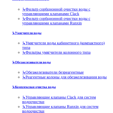
↳
Фильтр сорбционной очистки воды с
управляющими клапанами Clack
↳
Фильтр сорбционной очистки воды с
управляющими клапанами Runxin
↳
Умягчители воды
↳
Умягчители воды кабинетного (компактного)
типа
↳
Фильтры умягчители колонного типа
↳
Обезжелезиватели воды
↳
Обезжелезиватели безреагентные
↳
Реагентные колоны для обезжелезивания воды
↳
Комплексная очистка воды
↳
Управляющие клапаны Clack для систем
водоочистки
↳
Управляющие клапаны Runxin для систем
водоочистки