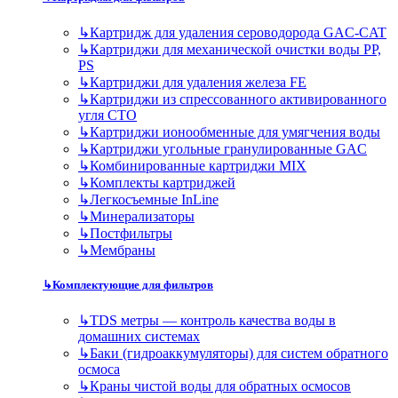
↳
Картридж для удаления сероводорода GAC-CAT
↳
Картриджи для механической очистки воды PP,
PS
↳
Картриджи для удаления железа FE
↳
Картриджи из спрессованного активированного
угля CTO
↳
Картриджи ионообменные для умягчения воды
↳
Картриджи угольные гранулированные GAC
↳
Комбинированные картриджи MIX
↳
Комплекты картриджей
↳
Легкосъемные InLine
↳
Минерализаторы
↳
Постфильтры
↳
Мембраны
↳
Комплектующие для фильтров
↳
TDS метры — контроль качества воды в
домашних системах
↳
Баки (гидроаккумуляторы) для систем обратного
осмоса
↳
Краны чистой воды для обратных осмосов