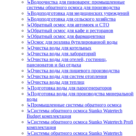
↳
Водоочистка для пивоварен: промышленные
системы обратного осмоса для производства
↳
Водоподготовка для медицинских учреждений
↳
Водоподготовка для сельского хозяйства
↳
Обратный осмос для автомоек и СТО
↳
Обратный осмос для кафе и ресторанов
↳
Обратный осмос для фармацевтики
↳
Осмос для розлива бутилированной воды
↳
Очистка воды для котельных
↳
Очистка воды для лабораторий
↳
Очистка воды для отелей, гостиниц,
пансионатов и баз отдыха
↳
Очистка воды для пищевого производства
↳
Очистка воды для систем отопления
↳
Очистка воды для теплиц
↳
Подготовка воды для парогенераторов
↳
Подготовка воды для производства минеральной
воды
↳
Промышленные системы обратного осмоса
↳
Системы обратного осмоса Stanko Watertech
Budget комплектация
↳
Системы обратного осмоса Stanko Watertech Profi
комплектация
↳
Системы обратного осмоса Stanko Watertech