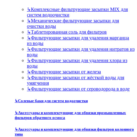
↳
Комплексные фильтрующие засыпки MIX для
систем водоочистки
↳
Механические фильтрующие засыпки для
очистки воды
↳
Таблетированная соль для фильтров
↳
Фильтрующие засыпки для удаления марганца
из воды
↳
Фильтрующие засыпки для удаления нитратов из
воды
↳
Фильтрующие засыпки для удаления хлора из
воды
↳
Фильтрующие засыпки от железа
↳
Фильтрующие засыпки от жёсткой воды для
умягчения
↳
Фильтрующие засыпки от сероводорода в воде
↳
Солевые баки для систем водоочистки
↳
Аксессуары и комплектующие для обвязки промышленных
фильтров обратного осмоса
↳
Аксессуары и комплектующие для обвязки фильтров колонного
типа