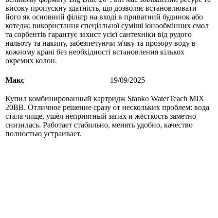
високу пропускну здатність, що дозволяє встановлювати
його як основний фільтр на вході в приватний будинок або
котедж; використання спеціальної суміші іонообмінних смол
та сорбентів гарантує захист усієї сантехніки від рудого
нальоту та накипу, забезпечуючи м'яку та прозору воду в
кожному крані без необхідності встановлення кількох
окремих колон.
Макс
19/09/2025
Купил комбинированный картридж Stanko WaterTeach MIX
20BB. Отличное решение сразу от нескольких проблем: вода
стала чище, ушёл неприятный запах и жёсткость заметно
снизилась. Работает стабильно, менять удобно, качество
полностью устраивает.