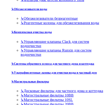
↳
Обезжелезиватели воды
↳
Обезжелезиватели безреагентные
↳
Реагентные колоны для обезжелезивания воды
↳
Комплексная очистка воды
↳
Управляющие клапаны Clack для систем
водоочистки
↳
Управляющие клапаны Runxin для систем
водоочистки
↳
Системы обратного осмоса для частного дома и коттеджа
↳
Ультрафиолетовые лампы для очистки воды в частный дом
↳
Магистральные фильтры
↳
Дисковые фильтры для частного дома и коттеджа
↳
Магистральные фильтры 10BB
↳
Магистральные фильтры 10SL
↳
Магистральные фильтры 20BB