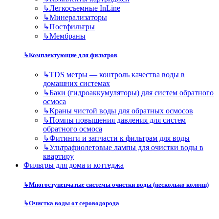
↳
Легкосъемные InLine
↳
Минерализаторы
↳
Постфильтры
↳
Мембраны
↳
Комплектующие для фильтров
↳
TDS метры — контроль качества воды в
домашних системах
↳
Баки (гидроаккумуляторы) для систем обратного
осмоса
↳
Краны чистой воды для обратных осмосов
↳
Помпы повышения давления для систем
обратного осмоса
↳
Фитинги и запчасти к фильтрам для воды
↳
Ультрафиолетовые лампы для очистки воды в
квартиру
Фильтры для дома и коттеджа
↳
Многоступенчатые системы очистки воды (несколько колонн)
↳
Очистка воды от сероводорода