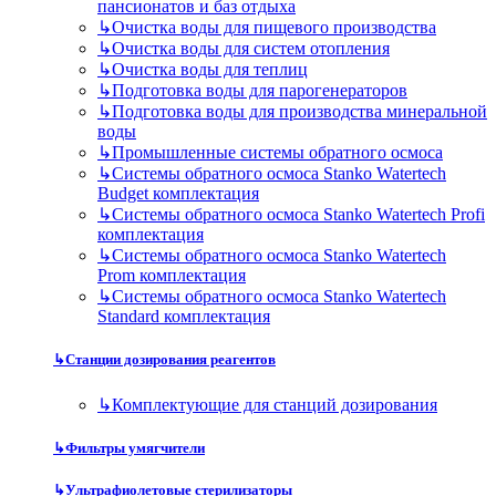
пансионатов и баз отдыха
↳
Очистка воды для пищевого производства
↳
Очистка воды для систем отопления
↳
Очистка воды для теплиц
↳
Подготовка воды для парогенераторов
↳
Подготовка воды для производства минеральной
воды
↳
Промышленные системы обратного осмоса
↳
Системы обратного осмоса Stanko Watertech
Budget комплектация
↳
Системы обратного осмоса Stanko Watertech Profi
комплектация
↳
Системы обратного осмоса Stanko Watertech
Prom комплектация
↳
Системы обратного осмоса Stanko Watertech
Standard комплектация
↳
Станции дозирования реагентов
↳
Комплектующие для станций дозирования
↳
Фильтры умягчители
↳
Ультрафиолетовые стерилизаторы