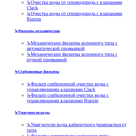
↳
Очистка воды от сероводорода с клапанами
Clack
↳
Очистка воды от сероводорода с клапанами
Runxin
↳
Фильтры механические
↳
Механические фильтры колонного типа с
автоматической промывкой
↳
Механические фильтры колонного типа с
ручной промывкой
↳
Сорбционные фильтры
↳
Фильтр сорбционной очистки воды с
управляющими клапанами Clack
↳
Фильтр сорбционной очистки воды с
управляющими клапанами Runxin
↳
Умягчители воды
↳
Умягчители воды кабинетного (компактного)
типа
↳
Фильтры умягчители колонного типа