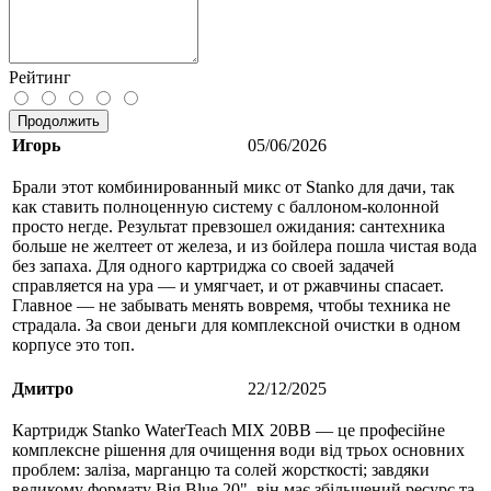
Рейтинг
Продолжить
Игорь
05/06/2026
Брали этот комбинированный микс от Stanko для дачи, так
как ставить полноценную систему с баллоном-колонной
просто негде. Результат превзошел ожидания: сантехника
больше не желтеет от железа, и из бойлера пошла чистая вода
без запаха. Для одного картриджа со своей задачей
справляется на ура — и умягчает, и от ржавчины спасает.
Главное — не забывать менять вовремя, чтобы техника не
страдала. За свои деньги для комплексной очистки в одном
корпусе это топ.
Дмитро
22/12/2025
Картридж Stanko WaterTeach MIX 20BB — це професійне
комплексне рішення для очищення води від трьох основних
проблем: заліза, марганцю та солей жорсткості; завдяки
великому формату Big Blue 20", він має збільшений ресурс та