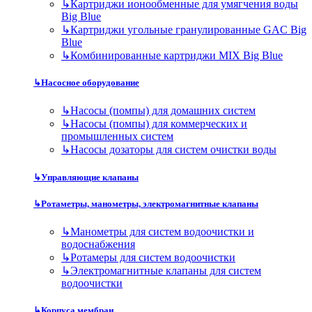
↳
Картриджи ионообменные для умягчения воды
Big Blue
↳
Картриджи угольные гранулированные GAC Big
Blue
↳
Комбинированные картриджи MIX Big Blue
↳
Насосное оборудование
↳
Насосы (помпы) для домашних систем
↳
Насосы (помпы) для коммерческих и
промышленных систем
↳
Насосы дозаторы для систем очистки воды
↳
Управляющие клапаны
↳
Ротаметры, манометры, электромагнитные клапаны
↳
Манометры для систем водоочистки и
водоснабжения
↳
Ротамеры для систем водоочистки
↳
Электромагнитные клапаны для систем
водоочистки
↳
Корпуса мембран