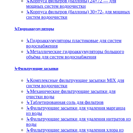
↳
Корпуса фильтров (баллоны) 24×72 — для
мощных систем водоочистки
↳
Корпуса фильтров (баллоны) 30×72- для мощных
систем водоочистки
↳
Гидроаккумуляторы
↳
Гидроаккумуляторы пластиковые для систем
водоснабжения
↳
Металлические гидроаккумуляторы большого
объёма для систем водоснабжения
↳
Фильтрующие засыпки
↳
Комплексные фильтрующие засыпки MIX для
систем водоочистки
↳
Механические фильтрующие засыпки для
очистки воды
↳
Таблетированная соль для фильтров
↳
Фильтрующие засыпки для удаления марганца
из воды
↳
Фильтрующие засыпки для удаления нитратов из
воды
↳
Фильтрующие засыпки для удаления хлора из