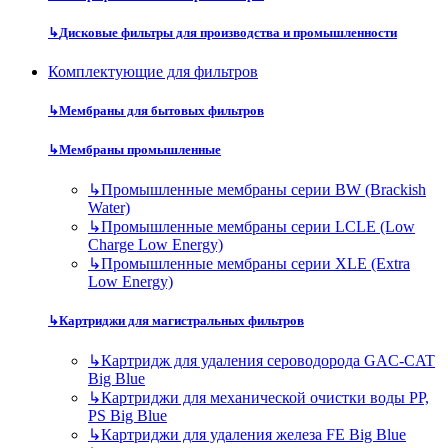
↳
Дисковые фильтры для производства и промышленности
Комплектующие для фильтров
↳
Мембраны для бытовых фильтров
↳
Мембраны промышленные
↳
Промышленные мембраны серии BW (Brackish
Water)
↳
Промышленные мембраны серии LCLE (Low
Charge Low Energy)
↳
Промышленные мембраны серии XLE (Extra
Low Energy)
↳
Картриджи для магистральных фильтров
↳
Картридж для удаления сероводорода GAC-CAT
Big Blue
↳
Картриджи для механической очистки воды PP,
PS Big Blue
↳
Картриджи для удаления железа FE Big Blue