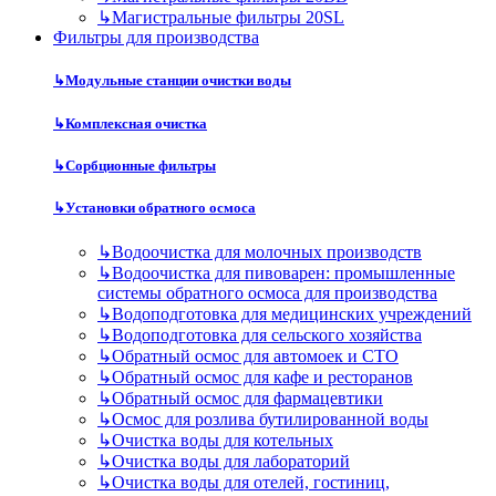
↳
Магистральные фильтры 20SL
Фильтры для производства
↳
Модульные станции очистки воды
↳
Комплексная очистка
↳
Сорбционные фильтры
↳
Установки обратного осмоса
↳
Водоочистка для молочных производств
↳
Водоочистка для пивоварен: промышленные
системы обратного осмоса для производства
↳
Водоподготовка для медицинских учреждений
↳
Водоподготовка для сельского хозяйства
↳
Обратный осмос для автомоек и СТО
↳
Обратный осмос для кафе и ресторанов
↳
Обратный осмос для фармацевтики
↳
Осмос для розлива бутилированной воды
↳
Очистка воды для котельных
↳
Очистка воды для лабораторий
↳
Очистка воды для отелей, гостиниц,