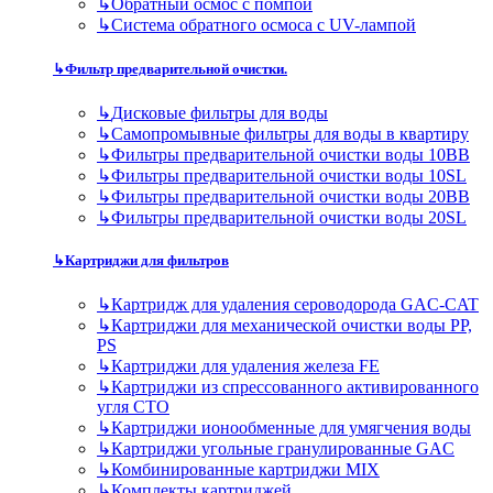
↳
Обратный осмос с помпой
↳
Система обратного осмоса с UV-лампой
↳
Фильтр предварительной очистки.
↳
Дисковые фильтры для воды
↳
Самопромывные фильтры для воды в квартиру
↳
Фильтры предварительной очистки воды 10BB
↳
Фильтры предварительной очистки воды 10SL
↳
Фильтры предварительной очистки воды 20BB
↳
Фильтры предварительной очистки воды 20SL
↳
Картриджи для фильтров
↳
Картридж для удаления сероводорода GAC-CAT
↳
Картриджи для механической очистки воды PP,
PS
↳
Картриджи для удаления железа FE
↳
Картриджи из спрессованного активированного
угля CTO
↳
Картриджи ионообменные для умягчения воды
↳
Картриджи угольные гранулированные GAC
↳
Комбинированные картриджи MIX
↳
Комплекты картриджей