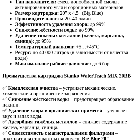
Тип наполнителя:
смесь ионообменной смолы,
активированного угля и сорбционных материалов
Размер картриджа:
20" x 4,5" (Big Blue)
Производительность:
20–40 л/мин
Эффективность удаления хлора:
до 99%
Снижение жёсткости воды:
до 90%
Удаление тяжёлых металлов (железа, марганца,
свинца):
до 95%
Температурный диапазон:
+5…+45°C
Ресурс:
до 40 000 литров (в зависимости от качества
воды)
Максимальное рабочее давление:
до 6 бар
Преимущества картриджа Stanko WaterTeach MIX 20BB
✅
Комплексная очистка
– устраняет механические,
химические и органические загрязнения.
✅
Снижение жёсткости воды
– предотвращает образование
накипи.
✅
Удаление хлора и органических примесей
– улучшает
вкус и запах воды.
✅
Адсорбция тяжёлых металлов
– снижает содержание
железа, марганца, свинца.
✅
Совместимость с магистральными фильтрами
–
подходит для стандартных корпусов
Big Blue 20"
.