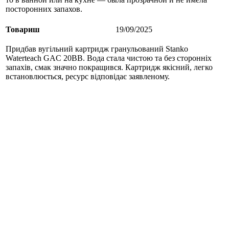
посторонних запахов.
Товариш
19/09/2025
Придбав вугільний картридж гранульований Stanko
Waterteach GAC 20BB. Вода стала чистою та без сторонніх
запахів, смак значно покращився. Картридж якісний, легко
встановлюється, ресурс відповідає заявленому.