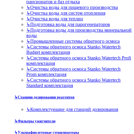
пансионатов и баз отдыха
↳
Очистка воды для пищевого производства
↳
Очистка воды для систем отопления
↳
Очистка воды для теплиц
↳
Подготовка воды для парогенераторов
↳
Подготовка воды для производства минеральной
воды
↳
Промышленные системы обратного осмоса
↳
Системы обратного осмоса Stanko Watertech
Budget комплектация
↳
Системы обратного осмоса Stanko Watertech Profi
комплектация
↳
Системы обратного осмоса Stanko Watertech
Prom комплектация
↳
Системы обратного осмоса Stanko Watertech
Standard комплектация
↳
Станции дозирования реагентов
↳
Комплектующие для станций дозирования
↳
Фильтры умягчители
↳
Ультрафиолетовые стерилизаторы