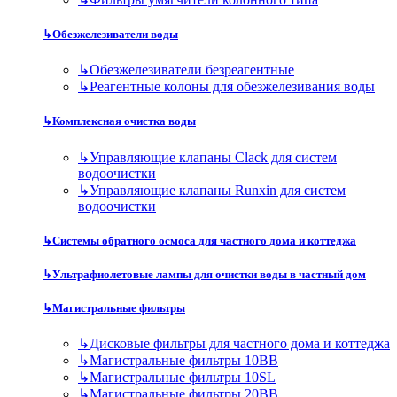
↳
Обезжелезиватели воды
↳
Обезжелезиватели безреагентные
↳
Реагентные колоны для обезжелезивания воды
↳
Комплексная очистка воды
↳
Управляющие клапаны Clack для систем
водоочистки
↳
Управляющие клапаны Runxin для систем
водоочистки
↳
Системы обратного осмоса для частного дома и коттеджа
↳
Ультрафиолетовые лампы для очистки воды в частный дом
↳
Магистральные фильтры
↳
Дисковые фильтры для частного дома и коттеджа
↳
Магистральные фильтры 10BB
↳
Магистральные фильтры 10SL
↳
Магистральные фильтры 20BB