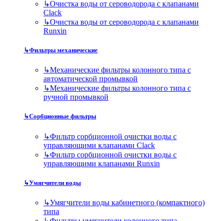
↳
Очистка воды от сероводорода с клапанами
Clack
↳
Очистка воды от сероводорода с клапанами
Runxin
↳
Фильтры механические
↳
Механические фильтры колонного типа с
автоматической промывкой
↳
Механические фильтры колонного типа с
ручной промывкой
↳
Сорбционные фильтры
↳
Фильтр сорбционной очистки воды с
управляющими клапанами Clack
↳
Фильтр сорбционной очистки воды с
управляющими клапанами Runxin
↳
Умягчители воды
↳
Умягчители воды кабинетного (компактного)
типа
↳
Фильтры умягчители колонного типа