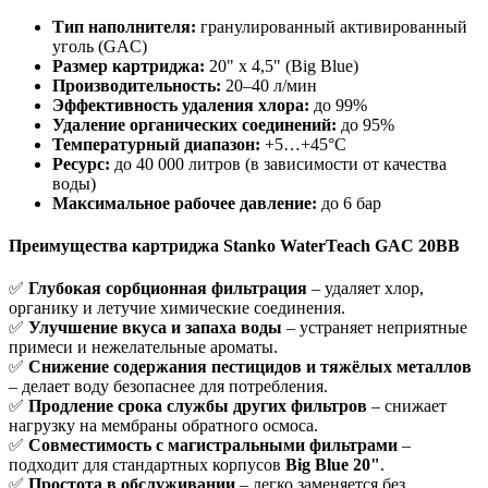
Тип наполнителя:
гранулированный активированный
уголь (GAC)
Размер картриджа:
20" x 4,5" (Big Blue)
Производительность:
20–40 л/мин
Эффективность удаления хлора:
до 99%
Удаление органических соединений:
до 95%
Температурный диапазон:
+5…+45°C
Ресурс:
до 40 000 литров (в зависимости от качества
воды)
Максимальное рабочее давление:
до 6 бар
Преимущества картриджа Stanko WaterTeach GAC 20BB
✅
Глубокая сорбционная фильтрация
– удаляет хлор,
органику и летучие химические соединения.
✅
Улучшение вкуса и запаха воды
– устраняет неприятные
примеси и нежелательные ароматы.
✅
Снижение содержания пестицидов и тяжёлых металлов
– делает воду безопаснее для потребления.
✅
Продление срока службы других фильтров
– снижает
нагрузку на мембраны обратного осмоса.
✅
Совместимость с магистральными фильтрами
–
подходит для стандартных корпусов
Big Blue 20"
.
✅
Простота в обслуживании
– легко заменяется без