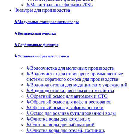
↳
Магистральные фильтры 20SL
Фильтры для производства
↳
Модульные станции очистки воды
↳
Комплексная очистка
↳
Сорбционные фильтры
↳
Установки обратного осмоса
↳
Водоочистка для молочных производств
↳
Водоочистка для пивоварен: промышленные
системы обратного осмоса для производства
↳
Водоподготовка для медицинских учреждений
↳
Водоподготовка для сельского хозяйства
↳
Обратный осмос для автомоек и СТО
↳
Обратный осмос для кафе и ресторанов
↳
Обратный осмос для фармацевтики
↳
Осмос для розлива бутилированной воды
↳
Очистка воды для котельных
↳
Очистка воды для лабораторий
↳
Очистка воды для отелей, гостиниц,