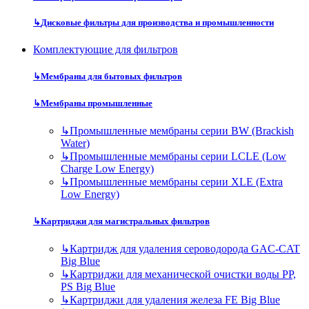
↳
Дисковые фильтры для производства и промышленности
Комплектующие для фильтров
↳
Мембраны для бытовых фильтров
↳
Мембраны промышленные
↳
Промышленные мембраны серии BW (Brackish
Water)
↳
Промышленные мембраны серии LCLE (Low
Charge Low Energy)
↳
Промышленные мембраны серии XLE (Extra
Low Energy)
↳
Картриджи для магистральных фильтров
↳
Картридж для удаления сероводорода GAC-CAT
Big Blue
↳
Картриджи для механической очистки воды PP,
PS Big Blue
↳
Картриджи для удаления железа FE Big Blue