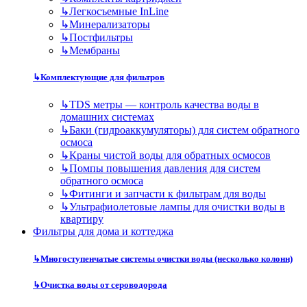
↳
Легкосъемные InLine
↳
Минерализаторы
↳
Постфильтры
↳
Мембраны
↳
Комплектующие для фильтров
↳
TDS метры — контроль качества воды в
домашних системах
↳
Баки (гидроаккумуляторы) для систем обратного
осмоса
↳
Краны чистой воды для обратных осмосов
↳
Помпы повышения давления для систем
обратного осмоса
↳
Фитинги и запчасти к фильтрам для воды
↳
Ультрафиолетовые лампы для очистки воды в
квартиру
Фильтры для дома и коттеджа
↳
Многоступенчатые системы очистки воды (несколько колонн)
↳
Очистка воды от сероводорода