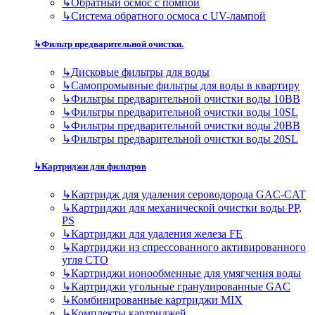
↳
Обратный осмос с помпой
↳
Система обратного осмоса с UV-лампой
↳
Фильтр предварительной очистки.
↳
Дисковые фильтры для воды
↳
Самопромывные фильтры для воды в квартиру
↳
Фильтры предварительной очистки воды 10BB
↳
Фильтры предварительной очистки воды 10SL
↳
Фильтры предварительной очистки воды 20BB
↳
Фильтры предварительной очистки воды 20SL
↳
Картриджи для фильтров
↳
Картридж для удаления сероводорода GAC-CAT
↳
Картриджи для механической очистки воды PP,
PS
↳
Картриджи для удаления железа FE
↳
Картриджи из спрессованного активированного
угля CTO
↳
Картриджи ионообменные для умягчения воды
↳
Картриджи угольные гранулированные GAC
↳
Комбинированные картриджи MIX
↳
Комплекты картриджей