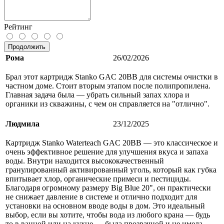
Рейтинг
Продолжить
Рома
26/02/2026
Брал этот картридж Stanko GAC 20BB для системы очистки в
частном доме. Стоит вторым этапом после полипропилена.
Главная задача была — убрать сильный запах хлора и
органики из скважины, с чем он справляется на "отлично".
Людмила
23/12/2025
Картридж Stanko Waterteach GAC 20BB — это классическое и
очень эффективное решение для улучшения вкуса и запаха
воды. Внутри находится высококачественный
гранулированный активированный уголь, который как губка
впитывает хлор, органические примеси и пестициды.
Благодаря огромному размеру Big Blue 20", он практически
не снижает давление в системе и отлично подходит для
установки на основном вводе воды в дом. Это идеальный
выбор, если вы хотите, чтобы вода из любого крана — будь
то в ванной или на кухне — была прозрачной и не имела