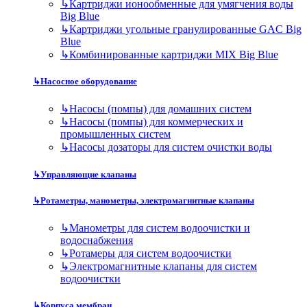
↳
Картриджи ионообменные для умягчения воды
Big Blue
↳
Картриджи угольные гранулированные GAC Big
Blue
↳
Комбинированные картриджи MIX Big Blue
↳
Насосное оборудование
↳
Насосы (помпы) для домашних систем
↳
Насосы (помпы) для коммерческих и
промышленных систем
↳
Насосы дозаторы для систем очистки воды
↳
Управляющие клапаны
↳
Ротаметры, манометры, электромагнитные клапаны
↳
Манометры для систем водоочистки и
водоснабжения
↳
Ротамеры для систем водоочистки
↳
Электромагнитные клапаны для систем
водоочистки
↳
Корпуса мембран