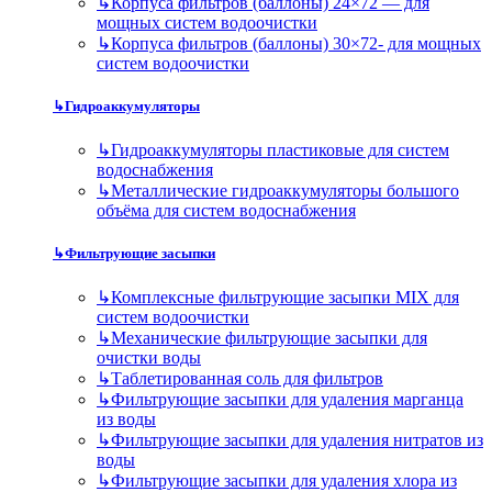
↳
Корпуса фильтров (баллоны) 24×72 — для
мощных систем водоочистки
↳
Корпуса фильтров (баллоны) 30×72- для мощных
систем водоочистки
↳
Гидроаккумуляторы
↳
Гидроаккумуляторы пластиковые для систем
водоснабжения
↳
Металлические гидроаккумуляторы большого
объёма для систем водоснабжения
↳
Фильтрующие засыпки
↳
Комплексные фильтрующие засыпки MIX для
систем водоочистки
↳
Механические фильтрующие засыпки для
очистки воды
↳
Таблетированная соль для фильтров
↳
Фильтрующие засыпки для удаления марганца
из воды
↳
Фильтрующие засыпки для удаления нитратов из
воды
↳
Фильтрующие засыпки для удаления хлора из