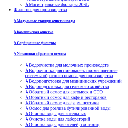
↳
Магистральные фильтры 20SL
Фильтры для производства
↳
Модульные станции очистки воды
↳
Комплексная очистка
↳
Сорбционные фильтры
↳
Установки обратного осмоса
↳
Водоочистка для молочных производств
↳
Водоочистка для пивоварен: промышленные
системы обратного осмоса для производства
↳
Водоподготовка для медицинских учреждений
↳
Водоподготовка для сельского хозяйства
↳
Обратный осмос для автомоек и СТО
↳
Обратный осмос для кафе и ресторанов
↳
Обратный осмос для фармацевтики
↳
Осмос для розлива бутилированной воды
↳
Очистка воды для котельных
↳
Очистка воды для лабораторий
↳
Очистка воды для отелей, гостиниц,