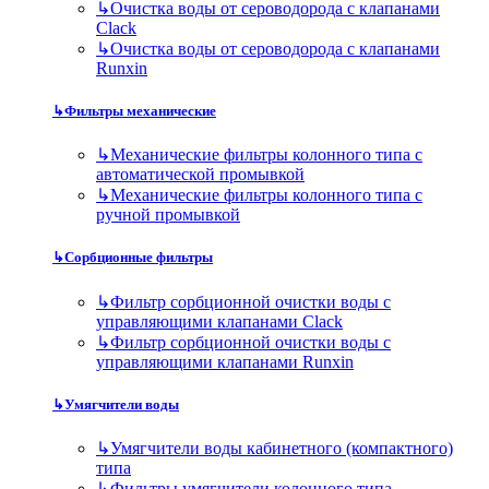
↳
Очистка воды от сероводорода с клапанами
Clack
↳
Очистка воды от сероводорода с клапанами
Runxin
↳
Фильтры механические
↳
Механические фильтры колонного типа с
автоматической промывкой
↳
Механические фильтры колонного типа с
ручной промывкой
↳
Сорбционные фильтры
↳
Фильтр сорбционной очистки воды с
управляющими клапанами Clack
↳
Фильтр сорбционной очистки воды с
управляющими клапанами Runxin
↳
Умягчители воды
↳
Умягчители воды кабинетного (компактного)
типа
↳
Фильтры умягчители колонного типа