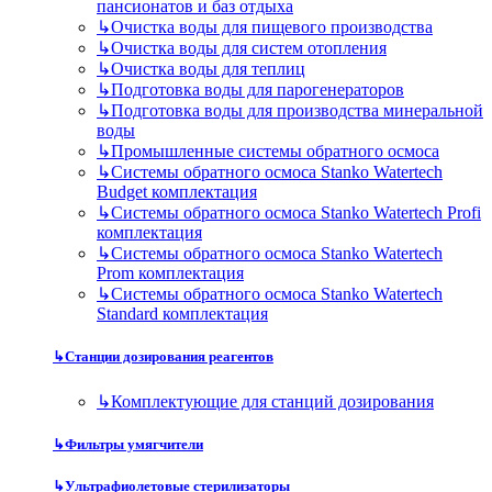
пансионатов и баз отдыха
↳
Очистка воды для пищевого производства
↳
Очистка воды для систем отопления
↳
Очистка воды для теплиц
↳
Подготовка воды для парогенераторов
↳
Подготовка воды для производства минеральной
воды
↳
Промышленные системы обратного осмоса
↳
Системы обратного осмоса Stanko Watertech
Budget комплектация
↳
Системы обратного осмоса Stanko Watertech Profi
комплектация
↳
Системы обратного осмоса Stanko Watertech
Prom комплектация
↳
Системы обратного осмоса Stanko Watertech
Standard комплектация
↳
Станции дозирования реагентов
↳
Комплектующие для станций дозирования
↳
Фильтры умягчители
↳
Ультрафиолетовые стерилизаторы