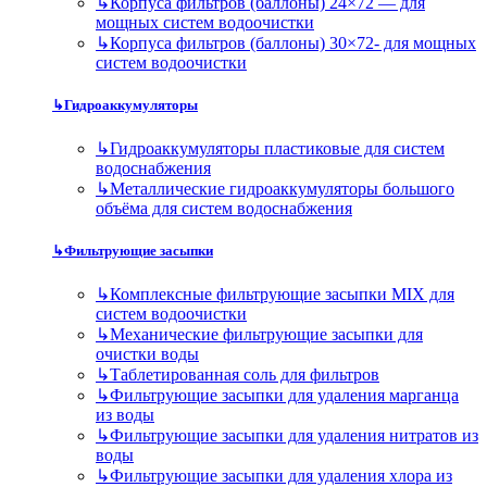
↳
Корпуса фильтров (баллоны) 24×72 — для
мощных систем водоочистки
↳
Корпуса фильтров (баллоны) 30×72- для мощных
систем водоочистки
↳
Гидроаккумуляторы
↳
Гидроаккумуляторы пластиковые для систем
водоснабжения
↳
Металлические гидроаккумуляторы большого
объёма для систем водоснабжения
↳
Фильтрующие засыпки
↳
Комплексные фильтрующие засыпки MIX для
систем водоочистки
↳
Механические фильтрующие засыпки для
очистки воды
↳
Таблетированная соль для фильтров
↳
Фильтрующие засыпки для удаления марганца
из воды
↳
Фильтрующие засыпки для удаления нитратов из
воды
↳
Фильтрующие засыпки для удаления хлора из