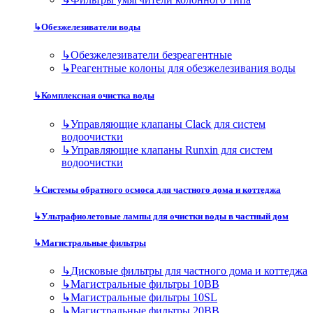
↳
Обезжелезиватели воды
↳
Обезжелезиватели безреагентные
↳
Реагентные колоны для обезжелезивания воды
↳
Комплексная очистка воды
↳
Управляющие клапаны Clack для систем
водоочистки
↳
Управляющие клапаны Runxin для систем
водоочистки
↳
Системы обратного осмоса для частного дома и коттеджа
↳
Ультрафиолетовые лампы для очистки воды в частный дом
↳
Магистральные фильтры
↳
Дисковые фильтры для частного дома и коттеджа
↳
Магистральные фильтры 10BB
↳
Магистральные фильтры 10SL
↳
Магистральные фильтры 20BB