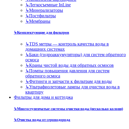
↳
Легкосъемные InLine
↳
Минерализаторы
↳
Постфильтры
↳
Мембраны
↳
Комплектующие для фильтров
↳
TDS метры — контроль качества воды в
домашних системах
↳
Баки (гидроаккумуляторы) для систем обратного
осмоса
↳
Краны чистой воды для обратных осмосов
↳
Помпы повышения давления для систем
обратного осмоса
↳
Фитинги и запчасти к фильтрам для воды
↳
Ультрафиолетовые лампы для очистки воды в
квартиру
Фильтры для дома и коттеджа
↳
Многоступенчатые системы очистки воды (несколько колонн)
↳
Очистка воды от сероводорода