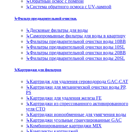
↳
Обратный осмос с помпой
↳
Система обратного осмоса с UV-лампой
↳
Фильтр предварительной очистки.
↳
Дисковые фильтры для воды
↳
Самопромывные фильтры для воды в квартиру
↳
Фильтры предварительной очистки воды 10BB
↳
Фильтры предварительной очистки воды 10SL
↳
Фильтры предварительной очистки воды 20BB
↳
Фильтры предварительной очистки воды 20SL
↳
Картриджи для фильтров
↳
Картридж для удаления сероводорода GAC-CAT
↳
Картриджи для механической очистки воды PP,
PS
↳
Картриджи для удаления железа FE
↳
Картриджи из спрессованного активированного
угля CTO
↳
Картриджи ионообменные для умягчения воды
↳
Картриджи угольные гранулированные GAC
↳
Комбинированные картриджи MIX
↳
Комплекты картриджей