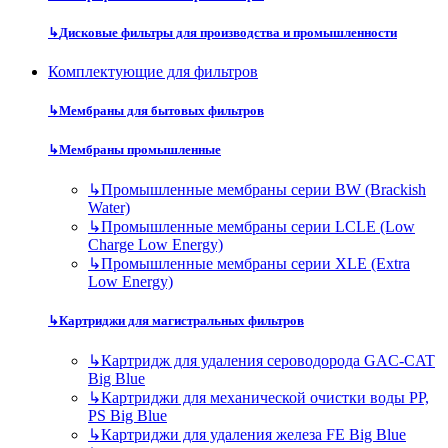
↳
Дисковые фильтры для производства и промышленности
Комплектующие для фильтров
↳
Мембраны для бытовых фильтров
↳
Мембраны промышленные
↳
Промышленные мембраны серии BW (Brackish
Water)
↳
Промышленные мембраны серии LCLE (Low
Charge Low Energy)
↳
Промышленные мембраны серии XLE (Extra
Low Energy)
↳
Картриджи для магистральных фильтров
↳
Картридж для удаления сероводорода GAC-CAT
Big Blue
↳
Картриджи для механической очистки воды PP,
PS Big Blue
↳
Картриджи для удаления железа FE Big Blue