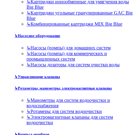
↳
Картриджи ионообменные для умягчения воды
Big Blue
↳
Картриджи угольные гранулированные GAC Big
Blue
↳
Комбинированные картриджи MIX Big Blue
↳
Насосное оборудование
↳
Насосы (помпы) для домашних систем
↳
Насосы (помпы) для коммерческих и
промышленных систем
↳
Насосы дозаторы для систем очистки воды
↳
Управляющие клапаны
↳
Ротаметры, манометры, электромагнитные клапаны
↳
Манометры для систем водоочистки и
водоснабжения
↳
Ротамеры для систем водоочистки
↳
Электромагнитные клапаны для систем
водоочистки
↳
Корпуса мембран